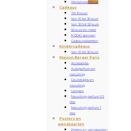
Workshops
Nieuw
Cadeaus
Tot 10 euro
Van 10 tot 30 euro
Van 30 tot 50 euro
50 euro en meer
K’OOK! bonnen
Cadeaupakketten
Kindercadeaus
Van 10 tot 30 euro
Maison Berger Paris
Accessoires
Autoparfum en
navulling
Geurstokjes en
navulling
Lampen
Navulling parfum 0.5
liter
Navulling parfum 1
liter
Posters en
wenskaarten
Posters en wenskaarten