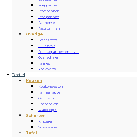
Soeppannen
Stoofpannen
Steelpannen
Pannensets
Pastapannen
Overige
Braadsledes
Fluitketels
Fonduepannen en – sets
Ovenschalen
Tajines
Rookovens
Textiel
Keuken
Keukendoeken
Pannenlappen
Ovenwanten
Theedoeken
Vaatdoekjes
Schorten
Kinderen
Volwassenen
Tafel