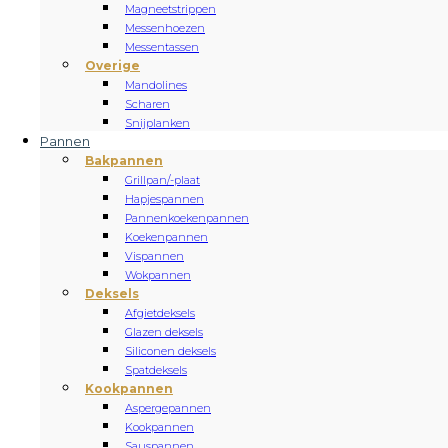
Magneetstrippen
Messenhoezen
Messentassen
Overige
Mandolines
Scharen
Snijplanken
Pannen
Bakpannen
Grillpan/-plaat
Hapjespannen
Pannenkoekenpannen
Koekenpannen
Vispannen
Wokpannen
Deksels
Afgietdeksels
Glazen deksels
Siliconen deksels
Spatdeksels
Kookpannen
Aspergepannen
Kookpannen
Sauspannen