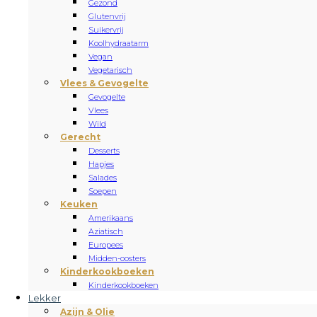
Gezond
Glutenvrij
Suikervrij
Koolhydraatarm
Vegan
Vegetarisch
Vlees & Gevogelte
Gevogelte
Vlees
Wild
Gerecht
Desserts
Hapjes
Salades
Soepen
Keuken
Amerikaans
Aziatisch
Europees
Midden-oosters
Kinderkookboeken
Kinderkookboeken
Lekker
Azijn & Olie