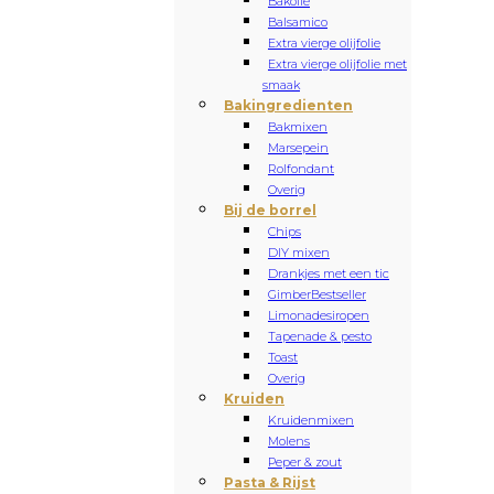
Bakolie
Balsamico
Extra vierge olijfolie
Extra vierge olijfolie met
smaak
Bakingredienten
Bakmixen
Marsepein
Rolfondant
Overig
Bij de borrel
Chips
DIY mixen
Drankjes met een tic
Gimber
Bestseller
Limonadesiropen
Tapenade & pesto
Toast
Overig
Kruiden
Kruidenmixen
Molens
Peper & zout
Pasta & Rijst