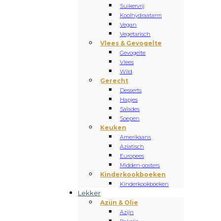
Suikervrij
Koolhydraatarm
Vegan
Vegetarisch
Vlees & Gevogelte
Gevogelte
Vlees
Wild
Gerecht
Desserts
Hapjes
Salades
Soepen
Keuken
Amerikaans
Aziatisch
Europees
Midden-oosters
Kinderkookboeken
Kinderkookboeken
Lekker
Azijn & Olie
Azijn