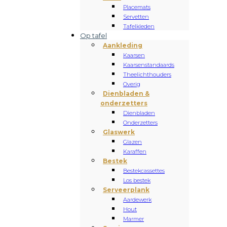
Placemats
Servetten
Tafelkleden
Op tafel
Aankleding
Kaarsen
Kaarsenstandaards
Theelichthouders
Overig
Dienbladen &
onderzetters
Dienbladen
Onderzetters
Glaswerk
Glazen
Karaffen
Bestek
Bestekcassettes
Los bestek
Serveerplank
Aardewerk
Hout
Marmer