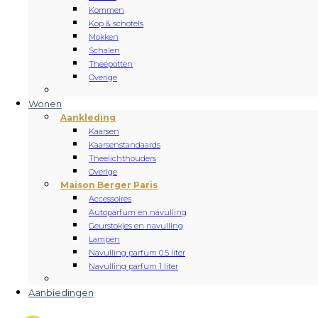
Kommen
Kop & schotels
Mokken
Schalen
Theepotten
Overige
Wonen
Aankleding
Kaarsen
Kaarsenstandaards
Theelichthouders
Overige
Maison Berger Paris
Accessoires
Autoparfum en navulling
Geurstokjes en navulling
Lampen
Navulling parfum 0.5 liter
Navulling parfum 1 liter
Aanbiedingen