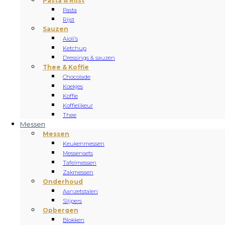
Pasta & Rijst
Pasta
Rijst
Sauzen
Aioli’s
Ketchup
Dressings & sauzen
Thee & Koffie
Chocolade
Koekjes
Koffie
Koffielikeur
Thee
Messen
Messen
Keukenmessen
Messensets
Tafelmessen
Zakmessen
Onderhoud
Aanzetstalen
Slijpers
Opbergen
Blokken