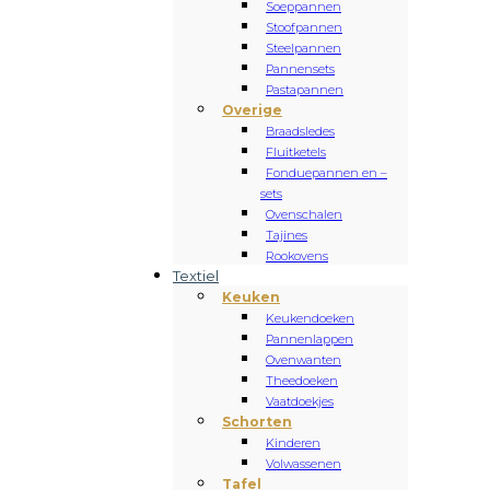
Soeppannen
Stoofpannen
Steelpannen
Pannensets
Pastapannen
Overige
Braadsledes
Fluitketels
Fonduepannen en –
sets
Ovenschalen
Tajines
Rookovens
Textiel
Keuken
Keukendoeken
Pannenlappen
Ovenwanten
Theedoeken
Vaatdoekjes
Schorten
Kinderen
Volwassenen
Tafel