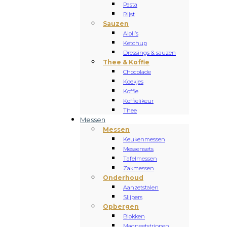
Pasta
Rijst
Sauzen
Aioli’s
Ketchup
Dressings & sauzen
Thee & Koffie
Chocolade
Koekjes
Koffie
Koffielikeur
Thee
Messen
Messen
Keukenmessen
Messensets
Tafelmessen
Zakmessen
Onderhoud
Aanzetstalen
Slijpers
Opbergen
Blokken
Magneetstrippen