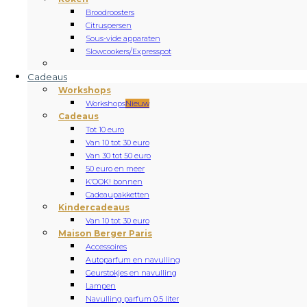
Broodroosters
Citruspersen
Sous-vide apparaten
Slowcookers/Expresspot
Cadeaus
Workshops
Workshops
Nieuw
Cadeaus
Tot 10 euro
Van 10 tot 30 euro
Van 30 tot 50 euro
50 euro en meer
K’OOK! bonnen
Cadeaupakketten
Kindercadeaus
Van 10 tot 30 euro
Maison Berger Paris
Accessoires
Autoparfum en navulling
Geurstokjes en navulling
Lampen
Navulling parfum 0.5 liter