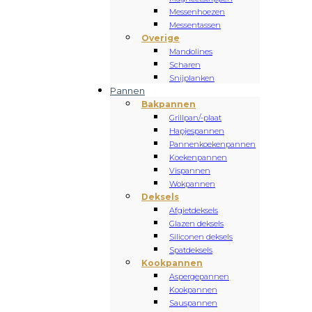
Messenhoezen
Messentassen
Overige
Mandolines
Scharen
Snijplanken
Pannen
Bakpannen
Grillpan/-plaat
Hapjespannen
Pannenkoekenpannen
Koekenpannen
Vispannen
Wokpannen
Deksels
Afgietdeksels
Glazen deksels
Siliconen deksels
Spatdeksels
Kookpannen
Aspergepannen
Kookpannen
Sauspannen