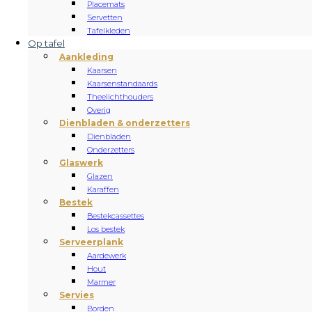
Placemats
Servetten
Tafelkleden
Op tafel
Aankleding
Kaarsen
Kaarsenstandaards
Theelichthouders
Overig
Dienbladen & onderzetters
Dienbladen
Onderzetters
Glaswerk
Glazen
Karaffen
Bestek
Bestekcassettes
Los bestek
Serveerplank
Aardewerk
Hout
Marmer
Servies
Borden