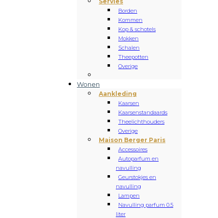
Servies
Borden
Kommen
Kop & schotels
Mokken
Schalen
Theepotten
Overige
Wonen
Aankleding
Kaarsen
Kaarsenstandaards
Theelichthouders
Overige
Maison Berger Paris
Accessoires
Autoparfum en
navulling
Geurstokjes en
navulling
Lampen
Navulling parfum 0.5
liter