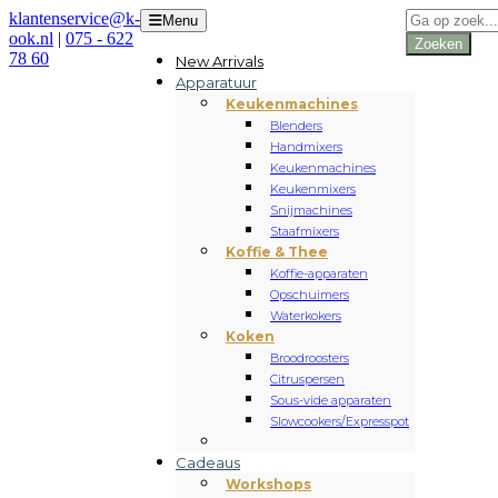
Producten
klantenservice@k-
Menu
zoeken
ook.nl
|
075 - 622
Zoeken
78 60
New Arrivals
Apparatuur
Keukenmachines
Blenders
Handmixers
Keukenmachines
Keukenmixers
Snijmachines
Staafmixers
Koffie & Thee
Koffie-apparaten
Opschuimers
Waterkokers
Koken
Broodroosters
Citruspersen
Sous-vide apparaten
Slowcookers/Expresspot
Cadeaus
Workshops