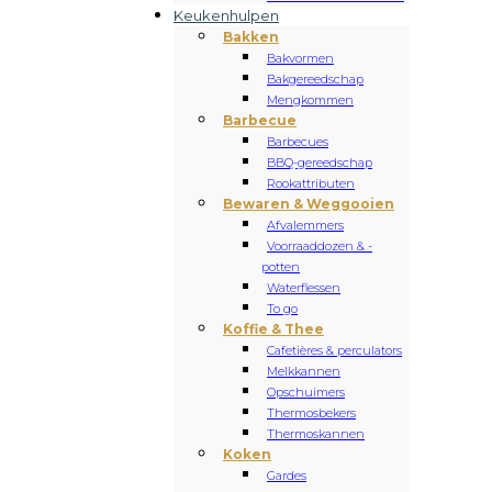
Keukenhulpen
Bakken
Bakvormen
Bakgereedschap
Mengkommen
Barbecue
Barbecues
BBQ-gereedschap
Rookattributen
Bewaren & Weggooien
Afvalemmers
Voorraaddozen & -
potten
Waterflessen
To go
Koffie & Thee
Cafetières & perculators
Melkkannen
Opschuimers
Thermosbekers
Thermoskannen
Koken
Gardes