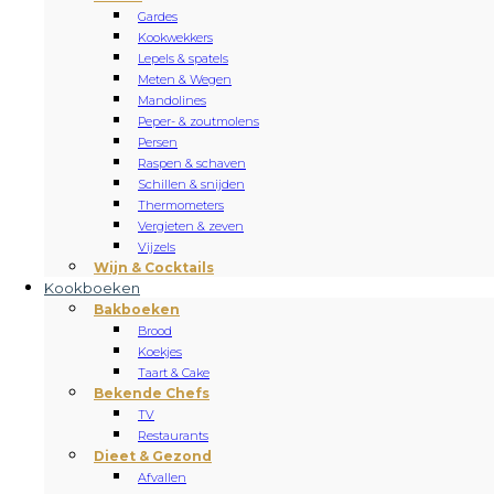
Gardes
Kookwekkers
Lepels & spatels
Meten & Wegen
Mandolines
Peper- & zoutmolens
Persen
Raspen & schaven
Schillen & snijden
Thermometers
Vergieten & zeven
Vijzels
Wijn & Cocktails
Kookboeken
Bakboeken
Brood
Koekjes
Taart & Cake
Bekende Chefs
TV
Restaurants
Dieet & Gezond
Afvallen