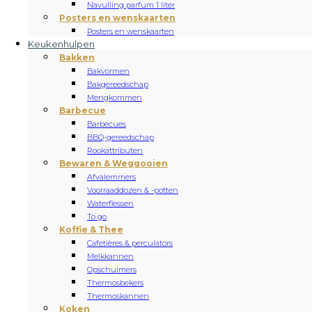
Navulling parfum 1 liter
Posters en wenskaarten
Posters en wenskaarten
Keukenhulpen
Bakken
Bakvormen
Bakgereedschap
Mengkommen
Barbecue
Barbecues
BBQ-gereedschap
Rookattributen
Bewaren & Weggooien
Afvalemmers
Voorraaddozen & -potten
Waterflessen
To go
Koffie & Thee
Cafetières & perculators
Melkkannen
Opschuimers
Thermosbekers
Thermoskannen
Koken