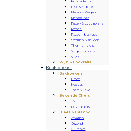
Kookwekkers
Lepels & spatels
Meten & Wegen
Mandolines
Peper- & zoutmolens
Persen
Raspen & schaven
Schillen & snijden
Thermometers
Vergieten & zeven
Vijzels
Wijn & Cocktails
Kookboeken
Bakboeken
Brood
Koekjes
Taart & Cake
Bekende Chefs
TV
Restaurants
Dieet & Gezond
Afvallen
Gezond
Glutenvrij