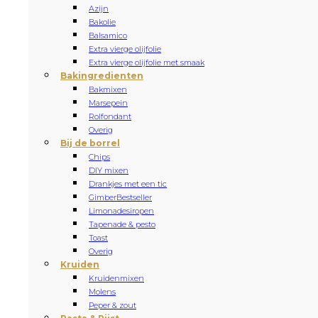
Azijn
Bakolie
Balsamico
Extra vierge olijfolie
Extra vierge olijfolie met smaak
Bakingredienten
Bakmixen
Marsepein
Rolfondant
Overig
Bij de borrel
Chips
DIY mixen
Drankjes met een tic
Gimber
Bestseller
Limonadesiropen
Tapenade & pesto
Toast
Overig
Kruiden
Kruidenmixen
Molens
Peper & zout