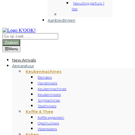
Navulling parfum 1
liter
Aanbiedingen
Producten
zoeken
Zoeken
Menu
New Arrivals
Apparatuur
Keukenmachines
Blenders
Handmixers
Keukenmachines
Keukenmixers
Snijmachines
Staafmixers
Koffie & Thee
Koffie-apparaten
Opschuimers
Waterkokers
Koken