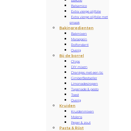
Bakolie
Balsamico
Extra vierge olijfolie
Extra vierge olijfolie met
smaak
Bakingredienten
Bakmixen
Marsepein
Rolfondant
Overig
Bij de borrel
Chips
DIY mixen
Drankjes met een tic
Gimber
Bestseller
Limonadesiropen
Tapenade & pesto
Toast
Overig
Kruiden
Kruidenmixen
Molens
Peper & zout
Pasta & Rijst