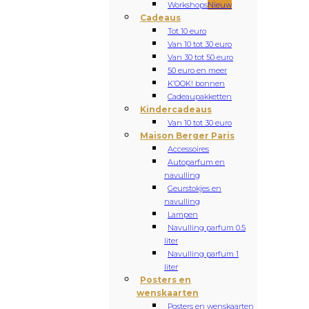
Workshops
Nieuw
Cadeaus
Tot 10 euro
Van 10 tot 30 euro
Van 30 tot 50 euro
50 euro en meer
K’OOK! bonnen
Cadeaupakketten
Kindercadeaus
Van 10 tot 30 euro
Maison Berger Paris
Accessoires
Autoparfum en
navulling
Geurstokjes en
navulling
Lampen
Navulling parfum 0.5
liter
Navulling parfum 1
liter
Posters en
wenskaarten
Posters en wenskaarten