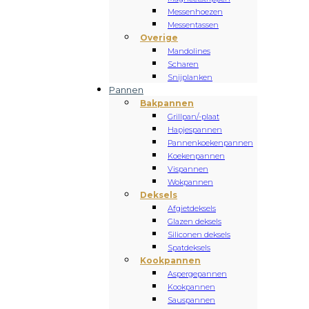
Messenhoezen
Messentassen
Overige
Mandolines
Scharen
Snijplanken
Pannen
Bakpannen
Grillpan/-plaat
Hapjespannen
Pannenkoekenpannen
Koekenpannen
Vispannen
Wokpannen
Deksels
Afgietdeksels
Glazen deksels
Siliconen deksels
Spatdeksels
Kookpannen
Aspergepannen
Kookpannen
Sauspannen