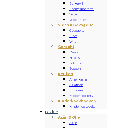
Suikervrij
Koolhydraatarm
Vegan
Vegetarisch
Vlees & Gevogelte
Gevogelte
Vlees
Wild
Gerecht
Desserts
Hapjes
Salades
Soepen
Keuken
Amerikaans
Aziatisch
Europees
Midden-oosters
Kinderkookboeken
Kinderkookboeken
Lekker
Azijn & Olie
Azijn