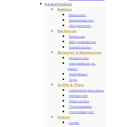
Keukenhulpen
Bakken
Bakvormen
Bakgereedschap
Mengkommen
Barbecue
Barbecues
BBQ-gereedschap
Rookattributen
Bewaren & Weggooien
Afvalemmers
Voorraaddozen & -
potten
Waterflessen
To go
Koffie & Thee
Cafetières & perculators
Melkkannen
Opschuimers
Thermosbekers
Thermoskannen
Koken
Gardes