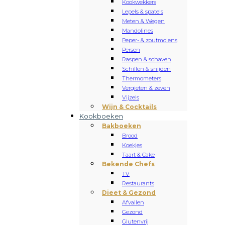
Kookwekkers
Lepels & spatels
Meten & Wegen
Mandolines
Peper- & zoutmolens
Persen
Raspen & schaven
Schillen & snijden
Thermometers
Vergieten & zeven
Vijzels
Wijn & Cocktails
Kookboeken
Bakboeken
Brood
Koekjes
Taart & Cake
Bekende Chefs
TV
Restaurants
Dieet & Gezond
Afvallen
Gezond
Glutenvrij