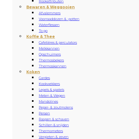
Rookattributen
Bewaren & Weggooien
Afvalemmers
Voorraaddozen & -potten
Waterflessen
To go
Koffie & Thee
Cafetières & perculators
Melkkannen
Opschuimers
Thermosbekers
Thermoskannen
Koken
Gardes
Kookwekkers
Lepels & spatels
Meten & Wegen
Mandolines
Peper- & zoutmolens
Persen
Raspen & schaven
Schillen & snijden
Thermometers
Vergieten & zeven