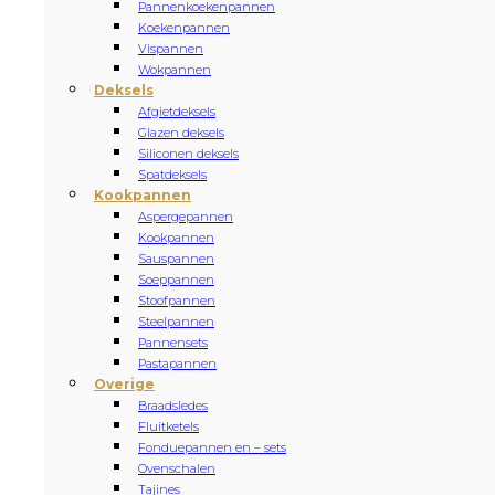
Pannenkoekenpannen
Koekenpannen
Vispannen
Wokpannen
Deksels
Afgietdeksels
Glazen deksels
Siliconen deksels
Spatdeksels
Kookpannen
Aspergepannen
Kookpannen
Sauspannen
Soeppannen
Stoofpannen
Steelpannen
Pannensets
Pastapannen
Overige
Braadsledes
Fluitketels
Fonduepannen en – sets
Ovenschalen
Tajines