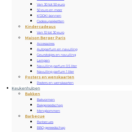
Van 30 tot 50 euro
50 euro en meer
K’OOK! bonnen
Cadeaupakketten
Kindercadeaus
Van 10 tot 30 euro
Maison Berger Paris
Accessoires
Autoparfum en navulling
Geurstokjes en navulling
Lampen
Navulling parfum 0.5 liter
Navulling parfum 1 liter
Posters en wenskaarten
Posters en wenskaarten
Keukenhulpen
Bakken
Bakvormen
Bakgereedschap
Mengkommen
Barbecue
Barbecues
BBQ-gereedschap