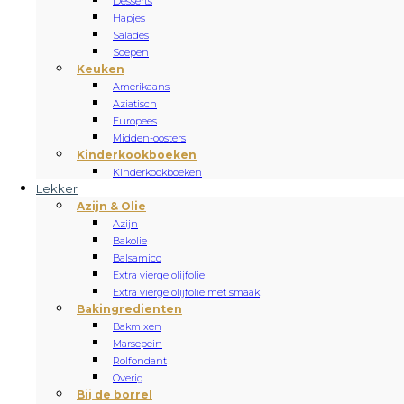
Desserts
Hapjes
Salades
Soepen
Keuken
Amerikaans
Aziatisch
Europees
Midden-oosters
Kinderkookboeken
Kinderkookboeken
Lekker
Azijn & Olie
Azijn
Bakolie
Balsamico
Extra vierge olijfolie
Extra vierge olijfolie met smaak
Bakingredienten
Bakmixen
Marsepein
Rolfondant
Overig
Bij de borrel