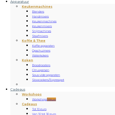
Apparatuur
Keukenmachines
Blenders
Handmixers
Keukenmachines
Keukenmixers
Snijmachines
Staafmixers
Koffie & Thee
Koffie-apparaten
Opschuimers
Waterkokers
Koken
Broodroosters
Citruspersen
Sous-vide apparaten
Slowcookers/Expresspot
Cadeaus
Workshops
Workshops
Nieuw
Cadeaus
Tot 10 euro
Van 10 tot 30 euro