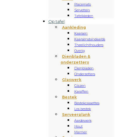
Placemats
Servetten
Tafelkleden
Op tafel
Aankleding
Kaarsen
Kaarsenstandaards
Theelichthouders
Overig
Dienbladen &
onderzetters
Dienbladen
Onderzetters
Glaswerk
Glazen
Karaffen
Bestek
Bestekcassettes
Los bestek
Serveerplank
Aardewerk
Hout
Marmer