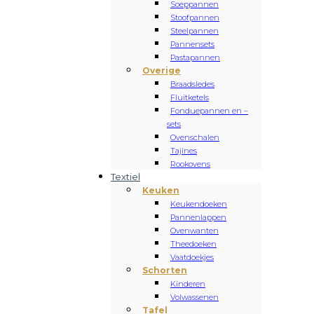
Soeppannen
Stoofpannen
Steelpannen
Pannensets
Pastapannen
Overige
Braadsledes
Fluitketels
Fonduepannen en –
sets
Ovenschalen
Tajines
Rookovens
Textiel
Keuken
Keukendoeken
Pannenlappen
Ovenwanten
Theedoeken
Vaatdoekjes
Schorten
Kinderen
Volwassenen
Tafel