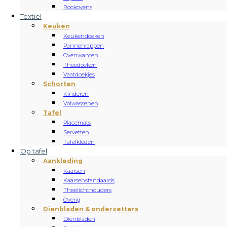
Rookovens
Textiel
Keuken
Keukendoeken
Pannenlappen
Ovenwanten
Theedoeken
Vaatdoekjes
Schorten
Kinderen
Volwassenen
Tafel
Placemats
Servetten
Tafelkleden
Op tafel
Aankleding
Kaarsen
Kaarsenstandaards
Theelichthouders
Overig
Dienbladen & onderzetters
Dienbladen