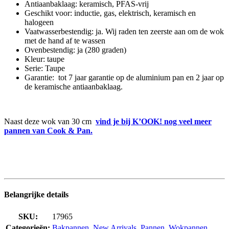
Antiaanbaklaag: keramisch, PFAS-vrij
Geschikt voor: inductie, gas, elektrisch, keramisch en
halogeen
Vaatwasserbestendig: ja. Wij raden ten zeerste aan om de wok
met de hand af te wassen
Ovenbestendig: ja (280 graden)
Kleur: taupe
Serie: Taupe
Garantie: tot 7 jaar garantie op de aluminium pan en 2 jaar op
de keramische antiaanbaklaag.
Naast deze wok van 30 cm
vind je bij K’OOK! nog veel meer
pannen van Cook & Pan.
Belangrijke details
SKU:
17965
Categorieën:
Bakpannen
,
New Arrivals
,
Pannen
,
Wokpannen