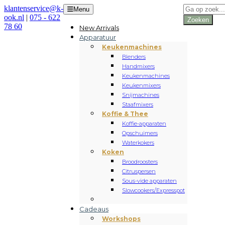
Producten
klantenservice@k-
Menu
zoeken
ook.nl
|
075 - 622
Zoeken
78 60
New Arrivals
Apparatuur
Keukenmachines
Blenders
Handmixers
Keukenmachines
Keukenmixers
Snijmachines
Staafmixers
Koffie & Thee
Koffie-apparaten
Opschuimers
Waterkokers
Koken
Broodroosters
Citruspersen
Sous-vide apparaten
Slowcookers/Expresspot
Cadeaus
Workshops