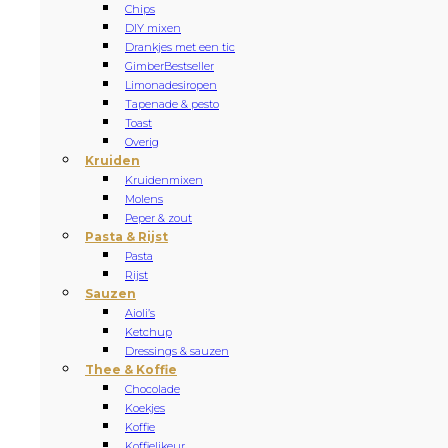
Chips
DIY mixen
Drankjes met een tic
Gimber
Bestseller
Limonadesiropen
Tapenade & pesto
Toast
Overig
Kruiden
Kruidenmixen
Molens
Peper & zout
Pasta & Rijst
Pasta
Rijst
Sauzen
Aioli’s
Ketchup
Dressings & sauzen
Thee & Koffie
Chocolade
Koekjes
Koffie
Koffielikeur