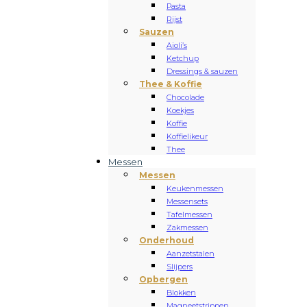
Pasta
Rijst
Sauzen
Aioli’s
Ketchup
Dressings & sauzen
Thee & Koffie
Chocolade
Koekjes
Koffie
Koffielikeur
Thee
Messen
Messen
Keukenmessen
Messensets
Tafelmessen
Zakmessen
Onderhoud
Aanzetstalen
Slijpers
Opbergen
Blokken
Magneetstrippen