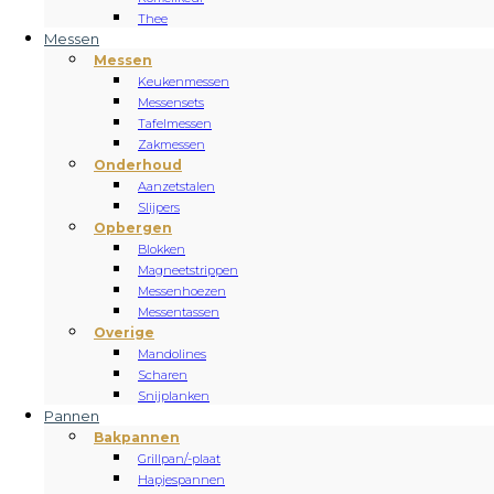
Thee
Messen
Messen
Keukenmessen
Messensets
Tafelmessen
Zakmessen
Onderhoud
Aanzetstalen
Slijpers
Opbergen
Blokken
Magneetstrippen
Messenhoezen
Messentassen
Overige
Mandolines
Scharen
Snijplanken
Pannen
Bakpannen
Grillpan/-plaat
Hapjespannen