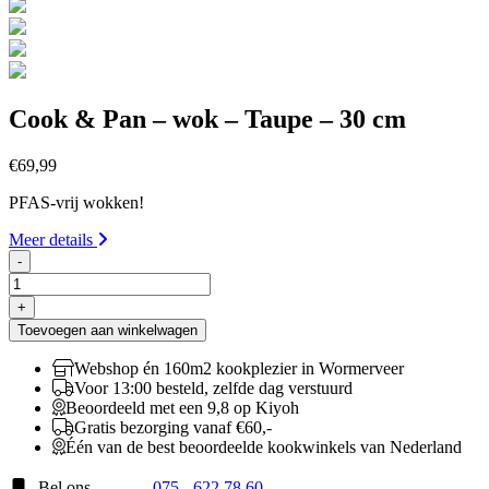
Cook & Pan – wok – Taupe – 30 cm
€
69,99
PFAS-vrij wokken!
Meer details
-
Cook
&
+
Pan
Toevoegen aan winkelwagen
-
wok
Webshop én 160m2 kookplezier in Wormerveer
-
Voor 13:00 besteld, zelfde dag verstuurd
Taupe
Beoordeeld met een 9,8 op Kiyoh
-
Gratis bezorging vanaf €60,-
30
Één van de best beoordeelde kookwinkels van Nederland
cm
aantal
Bel ons
075 - 622 78 60