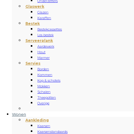
Onderzetters
Glaswerk
Glazen
Karaffen
Bestek
Bestekcassettes
Los bestek
Serveerplank
Aardewerk
Hout
Marmer
Servies
Borden
Kommen
Kop & schotels
Mokken
Schalen
Theepotten
Overige
Wonen
Aankleding
Kaarsen
Kaarsenstandaards