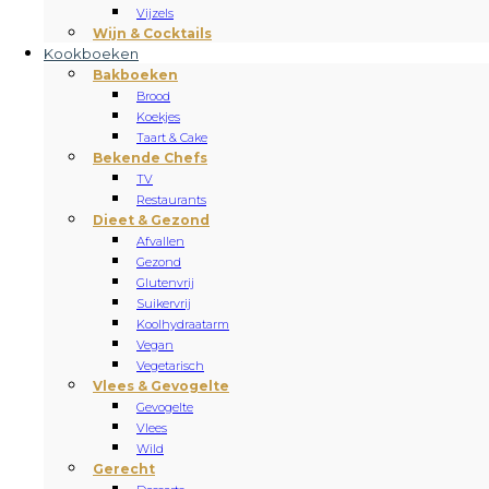
Vijzels
Wijn & Cocktails
Kookboeken
Bakboeken
Brood
Koekjes
Taart & Cake
Bekende Chefs
TV
Restaurants
Dieet & Gezond
Afvallen
Gezond
Glutenvrij
Suikervrij
Koolhydraatarm
Vegan
Vegetarisch
Vlees & Gevogelte
Gevogelte
Vlees
Wild
Gerecht