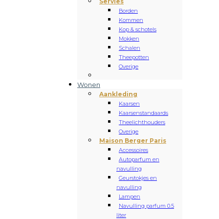
Servies
Borden
Kommen
Kop & schotels
Mokken
Schalen
Theepotten
Overige
Wonen
Aankleding
Kaarsen
Kaarsenstandaards
Theelichthouders
Overige
Maison Berger Paris
Accessoires
Autoparfum en
navulling
Geurstokjes en
navulling
Lampen
Navulling parfum 0.5
liter