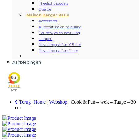
Theelichthouders
Overige
Maison Berger Paris
Accessoires
Autoparfum en navulling
Geurstokjes en navulling
Lampen
Navulling parfum 0.5 liter
Navulling parfum 1 liter
Aanbiedingen
Terug
Home
|
Webshop
|
Cook & Pan – wok – Taupe – 30
cm