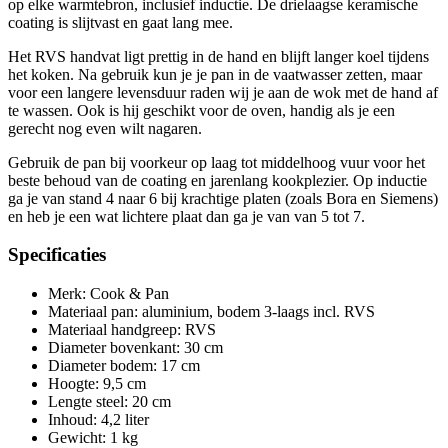
op elke warmtebron, inclusief inductie. De drielaagse keramische
coating is slijtvast en gaat lang mee.
Het RVS handvat ligt prettig in de hand en blijft langer koel tijdens
het koken. Na gebruik kun je je pan in de vaatwasser zetten, maar
voor een langere levensduur raden wij je aan de wok met de hand af
te wassen. Ook is hij geschikt voor de oven, handig als je een
gerecht nog even wilt nagaren.
Gebruik de pan bij voorkeur op laag tot middelhoog vuur voor het
beste behoud van de coating en jarenlang kookplezier. Op inductie
ga je van stand 4 naar 6 bij krachtige platen (zoals Bora en Siemens)
en heb je een wat lichtere plaat dan ga je van van 5 tot 7.
Specificaties
Merk: Cook & Pan
Materiaal pan: aluminium, bodem 3-laags incl. RVS
Materiaal handgreep: RVS
Diameter bovenkant: 30 cm
Diameter bodem: 17 cm
Hoogte: 9,5 cm
Lengte steel: 20 cm
Inhoud: 4,2 liter
Gewicht: 1 kg