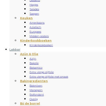
Desserts
Hapjes
Salades
Soepen
Keuken
Amerikaans
Aziatisch
Europees
Midden-oosters
Kinderkookboeken
Kinderkookboeken
Lekker
Azijn & Olie
Azijn
Bakolie
Balsamico
Extra vierge olijfolie
Extra vierge olijfolie met smaak
Bakingredienten
Bakmixen
Marsepein
Rolfondant
Overig
Bij de borrel