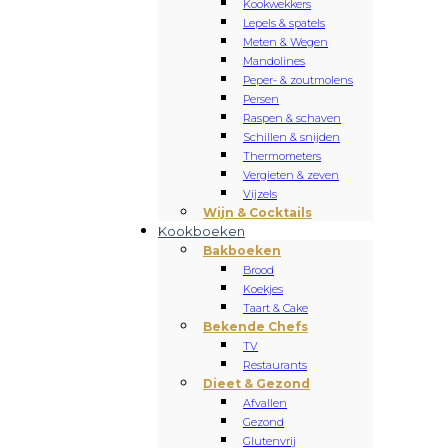
Kookwekkers
Lepels & spatels
Meten & Wegen
Mandolines
Peper- & zoutmolens
Persen
Raspen & schaven
Schillen & snijden
Thermometers
Vergieten & zeven
Vijzels
Wijn & Cocktails
Kookboeken
Bakboeken
Brood
Koekjes
Taart & Cake
Bekende Chefs
TV
Restaurants
Dieet & Gezond
Afvallen
Gezond
Glutenvrij