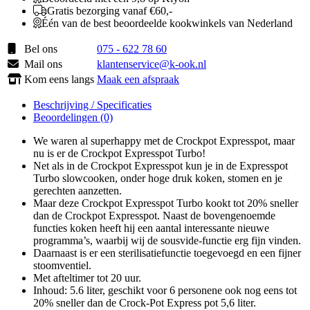
Gratis bezorging vanaf €60,-
Één van de best beoordeelde kookwinkels van Nederland
Bel ons
075 - 622 78 60
Mail ons
klantenservice@k-ook.nl
Kom eens langs
Maak een afspraak
Beschrijving / Specificaties
Beoordelingen (0)
We waren al superhappy met de Crockpot Expresspot, maar
nu is er de Crockpot Expresspot Turbo!
Net als in de Crockpot Expresspot kun je in de Expresspot
Turbo slowcooken, onder hoge druk koken, stomen en je
gerechten aanzetten.
Maar deze Crockpot Expresspot Turbo kookt tot 20% sneller
dan de Crockpot Expresspot. Naast de bovengenoemde
functies koken heeft hij een aantal interessante nieuwe
programma’s, waarbij wij de sousvide-functie erg fijn vinden.
Daarnaast is er een sterilisatiefunctie toegevoegd en een fijner
stoomventiel.
Met afteltimer tot 20 uur.
Inhoud: 5.6 liter, geschikt voor 6 personene ook nog eens tot
20% sneller dan de Crock-Pot Express pot 5,6 liter.