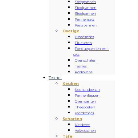
Soeppannen
Stoofpannen
Steelpannen
Pannensets
Pastapannen
Overige
Braadsledes
Fluitketels
Fonduepannen en –
sets
Ovenschalen
Tajines
Rookovens
Textiel
Keuken
Keukendoeken
Pannenlappen
Ovenwanten
Theedoeken
Vaatdoekjes
Schorten
Kinderen
Volwassenen
Tafel