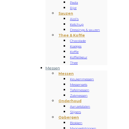
Pasta
Rijst
Sauzen
Aioli’s
Ketchup
Dressings & sauzen
Thee & Koffie
Chocolade
Koekjes
Koffie
Koffielikeur
Thee
Messen
Messen
Keukenmessen
Messensets
Tafelmessen
Zakmessen
Onderhoud
Aanzetstalen
Slijpers
Opbergen
Blokken
Magneetstrippen