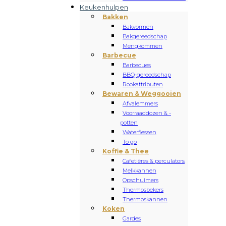
Keukenhulpen
Bakken
Bakvormen
Bakgereedschap
Mengkommen
Barbecue
Barbecues
BBQ-gereedschap
Rookattributen
Bewaren & Weggooien
Afvalemmers
Voorraaddozen & -
potten
Waterflessen
To go
Koffie & Thee
Cafetières & perculators
Melkkannen
Opschuimers
Thermosbekers
Thermoskannen
Koken
Gardes