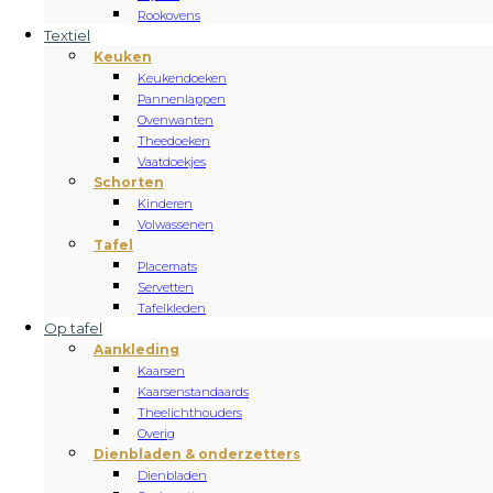
Rookovens
Textiel
Keuken
Keukendoeken
Pannenlappen
Ovenwanten
Theedoeken
Vaatdoekjes
Schorten
Kinderen
Volwassenen
Tafel
Placemats
Servetten
Tafelkleden
Op tafel
Aankleding
Kaarsen
Kaarsenstandaards
Theelichthouders
Overig
Dienbladen & onderzetters
Dienbladen