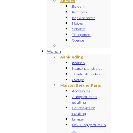
Servies
Borden
Kommen
Kop & schotels
Mokken
Schalen
Theepotten
Overige
Wonen
Aankleding
Kaarsen
Kaarsenstandaards
Theelichthouders
Overige
Maison Berger Paris
Accessoires
Autoparfum en
navulling
Geurstokjes en
navulling
Lampen
Navulling parfum 0.5
liter