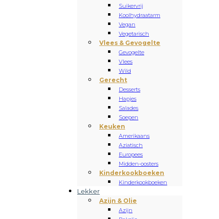
Suikervrij
Koolhydraatarm
Vegan
Vegetarisch
Vlees & Gevogelte
Gevogelte
Vlees
Wild
Gerecht
Desserts
Hapjes
Salades
Soepen
Keuken
Amerikaans
Aziatisch
Europees
Midden-oosters
Kinderkookboeken
Kinderkookboeken
Lekker
Azijn & Olie
Azijn