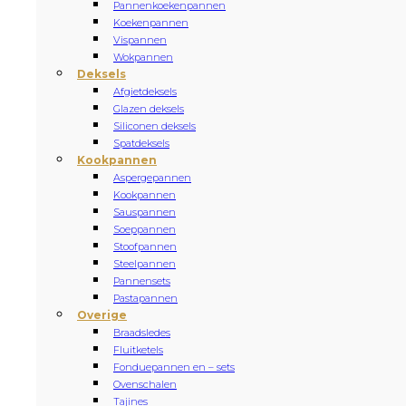
Pannenkoekenpannen
Koekenpannen
Vispannen
Wokpannen
Deksels
Afgietdeksels
Glazen deksels
Siliconen deksels
Spatdeksels
Kookpannen
Aspergepannen
Kookpannen
Sauspannen
Soeppannen
Stoofpannen
Steelpannen
Pannensets
Pastapannen
Overige
Braadsledes
Fluitketels
Fonduepannen en – sets
Ovenschalen
Tajines