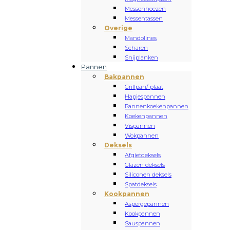
Messenhoezen
Messentassen
Overige
Mandolines
Scharen
Snijplanken
Pannen
Bakpannen
Grillpan/-plaat
Hapjespannen
Pannenkoekenpannen
Koekenpannen
Vispannen
Wokpannen
Deksels
Afgietdeksels
Glazen deksels
Siliconen deksels
Spatdeksels
Kookpannen
Aspergepannen
Kookpannen
Sauspannen