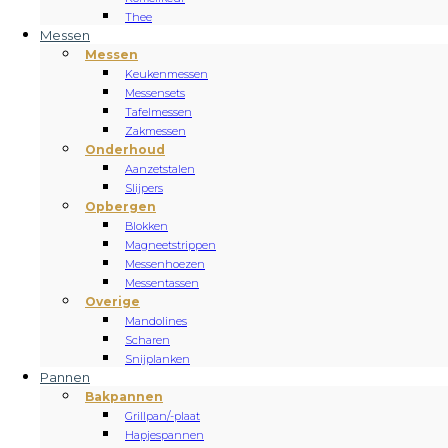
Thee
Messen
Messen
Keukenmessen
Messensets
Tafelmessen
Zakmessen
Onderhoud
Aanzetstalen
Slijpers
Opbergen
Blokken
Magneetstrippen
Messenhoezen
Messentassen
Overige
Mandolines
Scharen
Snijplanken
Pannen
Bakpannen
Grillpan/-plaat
Hapjespannen