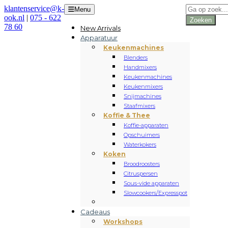
Producten
klantenservice@k-
Menu
zoeken
ook.nl
|
075 - 622
Zoeken
78 60
New Arrivals
Apparatuur
Keukenmachines
Blenders
Handmixers
Keukenmachines
Keukenmixers
Snijmachines
Staafmixers
Koffie & Thee
Koffie-apparaten
Opschuimers
Waterkokers
Koken
Broodroosters
Citruspersen
Sous-vide apparaten
Slowcookers/Expresspot
Cadeaus
Workshops