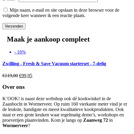
Mijn naam, e-mail en site opslaan in deze browser voor de
volgende keer wanneer ik een reactie plaats.
Maak je aankoop compleet
- 16%
Zwilling - Fresh & Save Vacuum starterset - 7-delig
Oorspronkelijke
Huidige
€
119,00
€
99,95
prijs
prijs
was:
is:
Over ons
€119,00.
€99,95.
K’OOK! is naast deze webshop ook dé kookwinkel in de
Zaanbocht in Wormerveer. Op ruim 160 vierkante meter vind je er
de leukste, handigste en meest kwalitatieve kookprodukten. Ook
staat er een grote keuken waar regelmatig demo’s, workshops en
proeverijen plaatsvinden. Kom je langs op
Zaanweg 72
in
Wormerveer
?