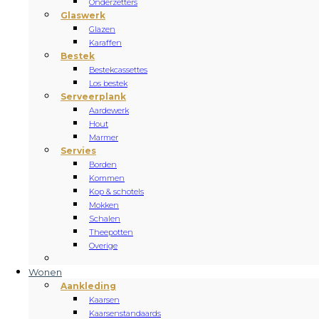
Onderzetters
Glaswerk
Glazen
Karaffen
Bestek
Bestekcassettes
Los bestek
Serveerplank
Aardewerk
Hout
Marmer
Servies
Borden
Kommen
Kop & schotels
Mokken
Schalen
Theepotten
Overige
Wonen
Aankleding
Kaarsen
Kaarsenstandaards