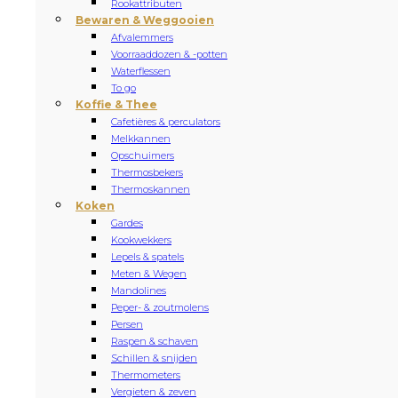
Rookattributen
Bewaren & Weggooien
Afvalemmers
Voorraaddozen & -potten
Waterflessen
To go
Koffie & Thee
Cafetières & perculators
Melkkannen
Opschuimers
Thermosbekers
Thermoskannen
Koken
Gardes
Kookwekkers
Lepels & spatels
Meten & Wegen
Mandolines
Peper- & zoutmolens
Persen
Raspen & schaven
Schillen & snijden
Thermometers
Vergieten & zeven