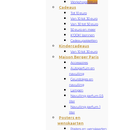
Workshops
Nieuw
Cadeaus
Tot 10 euro
Van 10 tot 30 euro
Van 30 tot 50 euro
50 euro en meer
K’OOK! bonnen
Cadeaupakketten
Kindercadeaus
Van 10 tot 30 euro
Maison Berger Paris
Accessoires
Autoparfum en
navulling
Geurstokjes en
navulling
Lampen
Navulling parfum 0.5
liter
Navulling parfum 1
liter
Posters en
wenskaarten
Posters en wenskaarten