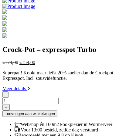
Crock-Pot – expresspot Turbo
Oorspronkelijke
Huidige
€
179,00
€
159,00
prijs
prijs
Superpan! Kookt maar liefst 20% sneller dan de Crockpot
was:
is:
Expresspot. Incl. sousvidefunctie.
€179,00.
€159,00.
Meer details
-
Crock-
Pot
+
-
Toevoegen aan winkelwagen
expresspot
Turbo
Webshop én 160m2 kookplezier in Wormerveer
aantal
Voor 13:00 besteld, zelfde dag verstuurd
Beoordeeld met een 9,8 op Kiyoh