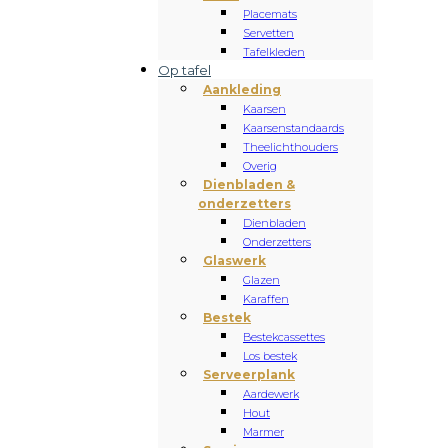
Placemats
Servetten
Tafelkleden
Op tafel
Aankleding
Kaarsen
Kaarsenstandaards
Theelichthouders
Overig
Dienbladen &
onderzetters
Dienbladen
Onderzetters
Glaswerk
Glazen
Karaffen
Bestek
Bestekcassettes
Los bestek
Serveerplank
Aardewerk
Hout
Marmer