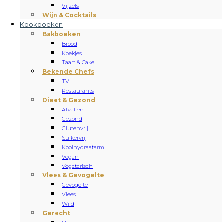
Vijzels
Wijn & Cocktails
Kookboeken
Bakboeken
Brood
Koekjes
Taart & Cake
Bekende Chefs
TV
Restaurants
Dieet & Gezond
Afvallen
Gezond
Glutenvrij
Suikervrij
Koolhydraatarm
Vegan
Vegetarisch
Vlees & Gevogelte
Gevogelte
Vlees
Wild
Gerecht