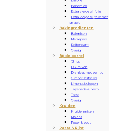
Bakolie
Balsamico
Extra vierge olijfolie
Extra vierge olijfolie met
smaak
Bakingredienten
Bakmixen
Marsepein
Rolfondant
Overig
Bij de borrel
Chips
DIY mixen
Drankjes met een tic
Gimber
Bestseller
Limonadesiropen
Tapenade & pesto
Toast
Overig
Kruiden
Kruidenmixen
Molens
Peper & zout
Pasta & Rijst