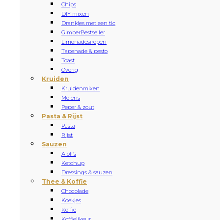
Chips
DIY mixen
Drankjes met een tic
Gimber
Bestseller
Limonadesiropen
Tapenade & pesto
Toast
Overig
Kruiden
Kruidenmixen
Molens
Peper & zout
Pasta & Rijst
Pasta
Rijst
Sauzen
Aioli’s
Ketchup
Dressings & sauzen
Thee & Koffie
Chocolade
Koekjes
Koffie
Koffielikeur