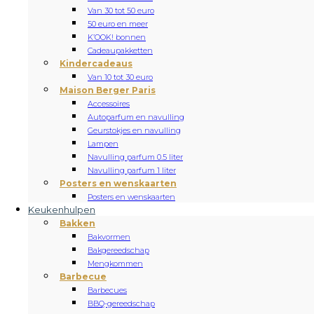
Van 30 tot 50 euro
50 euro en meer
K’OOK! bonnen
Cadeaupakketten
Kindercadeaus
Van 10 tot 30 euro
Maison Berger Paris
Accessoires
Autoparfum en navulling
Geurstokjes en navulling
Lampen
Navulling parfum 0.5 liter
Navulling parfum 1 liter
Posters en wenskaarten
Posters en wenskaarten
Keukenhulpen
Bakken
Bakvormen
Bakgereedschap
Mengkommen
Barbecue
Barbecues
BBQ-gereedschap