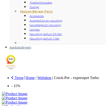
Theelichthouders
Overige
Maison Berger Paris
Accessoires
Autoparfum en navulling
Geurstokjes en navulling
Lampen
Navulling parfum 0.5 liter
Navulling parfum 1 liter
Aanbiedingen
Terug
Home
|
Webshop
|
Crock-Pot – expresspot Turbo
- 11%