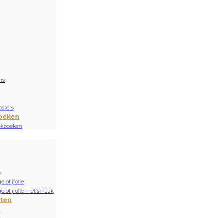
ns
sters
oeken
okboeken
o
e olijfolie
ge olijfolie met smaak
nten
n