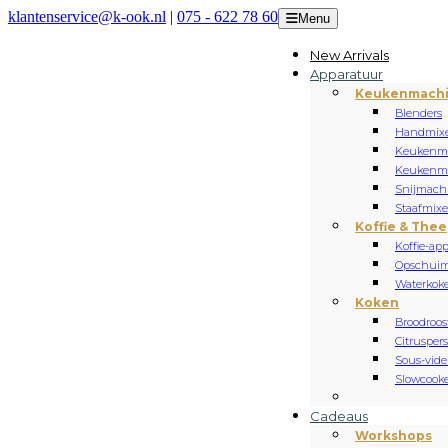
klantenservice@k-ook.nl
|
075 - 622 78 60
Menu
New Arrivals
Apparatuur
Keukenmach
Blenders
Handmixe
Keukenm
Keukenmi
Snijmach
Staafmixe
Koffie & Thee
Koffie-ap
Opschuim
Waterkoke
Koken
Broodroos
Citrusper
Sous-vide
Slowcooke
Cadeaus
Workshops