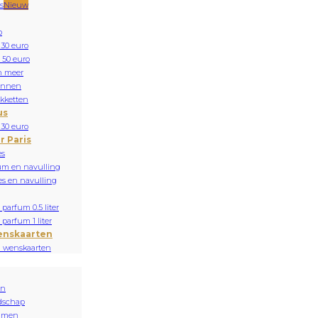
s
Nieuw
o
 30 euro
 50 euro
n meer
onnen
kketten
us
 30 euro
r Paris
es
um en navulling
es en navulling
parfum 0.5 liter
parfum 1 liter
enskaarten
n wenskaarten
en
dschap
mmen