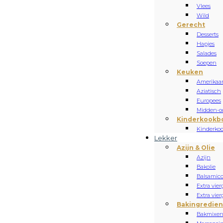
Vlees
Wild
Gerecht
Desserts
Hapjes
Salades
Soepen
Keuken
Amerikaa
Aziatisch
Europees
Midden-oo
Kinderkookb
Kinderko
Lekker
Azijn & Olie
Azijn
Bakolie
Balsamic
Extra vierg
Extra vier
Bakingredie
Bakmixe