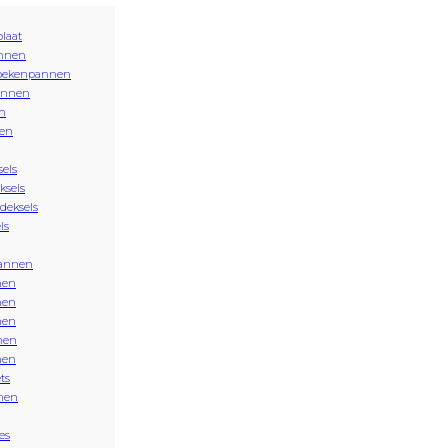
plaat
nnen
oekenpannen
annen
n
en
sels
ksels
 deksels
ls
annen
nen
nen
nen
nen
nen
ts
nen
es