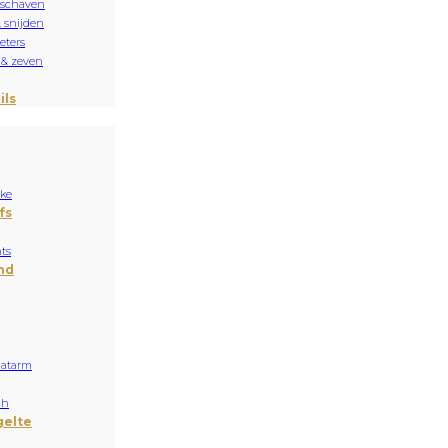
 schaven
& snijden
ters
 & zeven
ils
ake
fs
ts
nd
aatarm
ch
gelte