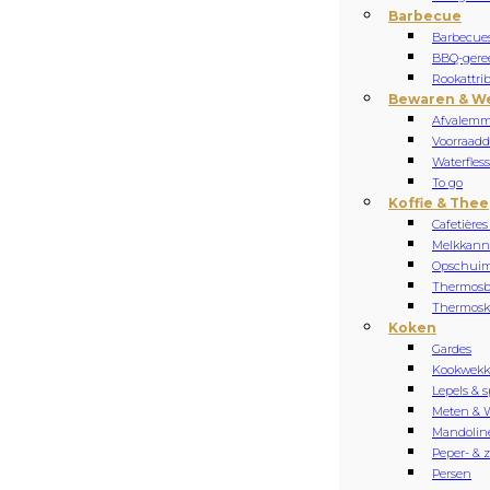
Barbecue
Barbecue
BBQ-gere
Rookattri
Bewaren & W
Afvalemm
Voorraadd
Waterfles
To go
Koffie & Thee
Cafetières
Melkkan
Opschuim
Thermosb
Thermos
Koken
Gardes
Kookwekk
Lepels & s
Meten & 
Mandolin
Peper- & 
Persen