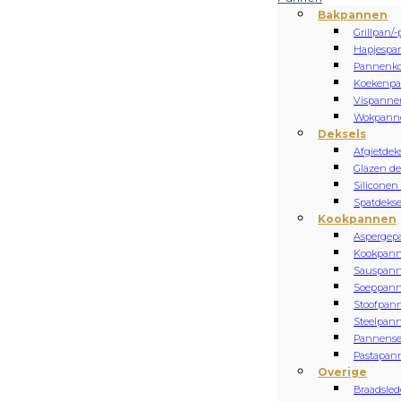
Bakpannen
Grillpan/-
Hapjespa
Pannenk
Koekenp
Vispanne
Wokpann
Deksels
Afgietdek
Glazen de
Siliconen
Spatdekse
Kookpannen
Aspergep
Kookpan
Sauspan
Soeppan
Stoofpan
Steelpan
Pannense
Pastapan
Overige
Braadsled