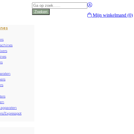
Producten
zoeken
Zoeken
Mijn winkelmand
(0)
ines
rs
achines
xers
ines
rs
paraten
ers
rs
ters
sen
 apparaten
rs/Expresspot