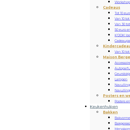
Workshop
Cadeaus
Tot 10 eur
Van 10 tot
Van 30 tot
50 euro e
K’OOK! b
Cadeaupa
Kindercadea
Van 10 tot
Maison Berge
Accessoir
Autoparf
Geurstokj
Lampen
Navulling 
Navulling 
Posters en w
Posters e
Keukenhulpen
Bakken
Bakvorm
Bakgeree
Mengko