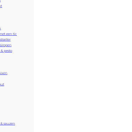
n
nt
n
met een tic
stseller
siropen
& pesto
ixen
out
 & sauzen