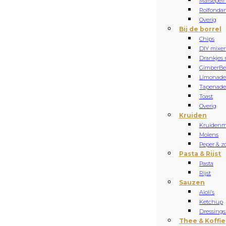
Marsepei
Rolfonda
Overig
Bij de borrel
Chips
DIY mixe
Drankjes 
Gimber
Be
Limonade
Tapenade 
Toast
Overig
Kruiden
Kruidenm
Molens
Peper & z
Pasta & Rijst
Pasta
Rijst
Sauzen
Aioli’s
Ketchup
Dressings
Thee & Koffie