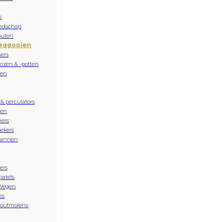
s
edschap
buten
eggooien
ers
ozen & -potten
sen
 & perculators
nen
ers
ekers
kannen
ers
patels
Wegen
es
zoutmolens