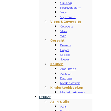
Suikervrij
Koolhydraatarm
Vegan
Vegetarisch
Vlees & Gevogelte
Gevogelte
Vlees
Wild
Gerecht
Desserts
Hapjes
Salades
Soepen
Keuken
Amerikaans
Aziatisch
Europees
Midden-oosters
Kinderkookboeken
Kinderkookboeken
Lekker
Azijn & Olie
Azijn