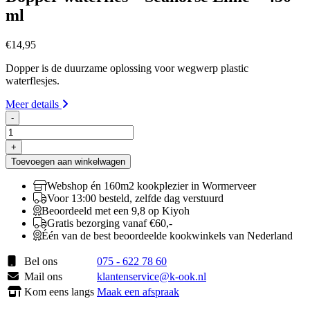
ml
€
14,95
Dopper is de duurzame oplossing voor wegwerp plastic
waterflesjes.
Meer details
-
Dopper
waterfles
+
-
Toevoegen aan winkelwagen
Seahorse
Lime
Webshop én 160m2 kookplezier in Wormerveer
-
Voor 13:00 besteld, zelfde dag verstuurd
450
Beoordeeld met een 9,8 op Kiyoh
ml
Gratis bezorging vanaf €60,-
aantal
Één van de best beoordeelde kookwinkels van Nederland
Bel ons
075 - 622 78 60
Mail ons
klantenservice@k-ook.nl
Kom eens langs
Maak een afspraak