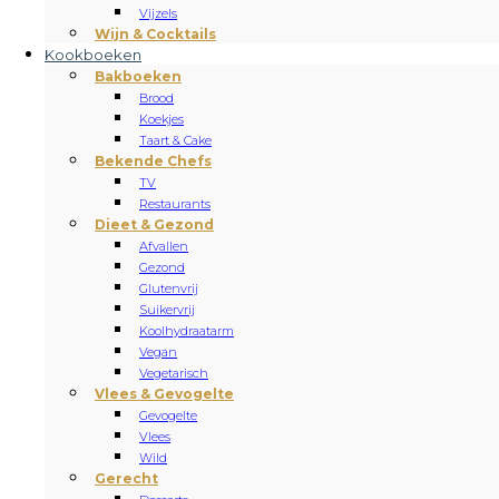
Vijzels
Wijn & Cocktails
Kookboeken
Bakboeken
Brood
Koekjes
Taart & Cake
Bekende Chefs
TV
Restaurants
Dieet & Gezond
Afvallen
Gezond
Glutenvrij
Suikervrij
Koolhydraatarm
Vegan
Vegetarisch
Vlees & Gevogelte
Gevogelte
Vlees
Wild
Gerecht