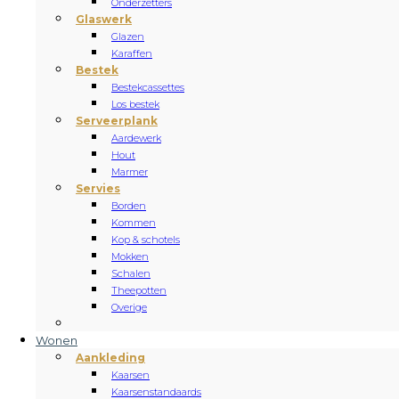
Onderzetters
Glaswerk
Glazen
Karaffen
Bestek
Bestekcassettes
Los bestek
Serveerplank
Aardewerk
Hout
Marmer
Servies
Borden
Kommen
Kop & schotels
Mokken
Schalen
Theepotten
Overige
Wonen
Aankleding
Kaarsen
Kaarsenstandaards