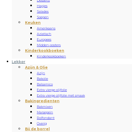
Desserts
Hapjes
Salades
Soepen
Keuken
Amerikaans
Aziatisch
Europees
Midden-oosters
Kinderkookboeken
Kinderkookboeken
Lekker
Azijn & Olie
Azijn
Bakolie
Balsamico
Extra vierge olijfolie
Extra vierge olijfolie met smaak
Bakingredienten
Bakmixen
Marsepein
Rolfondant
Overig
Bij de borrel