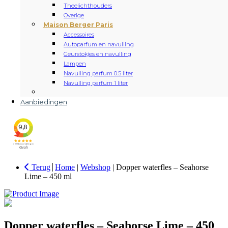
Theelichthouders
Overige
Maison Berger Paris
Accessoires
Autoparfum en navulling
Geurstokjes en navulling
Lampen
Navulling parfum 0.5 liter
Navulling parfum 1 liter
Aanbiedingen
Terug
Home
|
Webshop
|
Dopper waterfles – Seahorse
Lime – 450 ml
Dopper waterfles – Seahorse Lime – 450