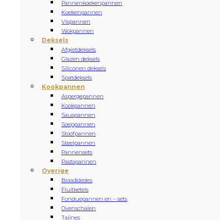
Pannenkoekenpannen
Koekenpannen
Vispannen
Wokpannen
Deksels
Afgietdeksels
Glazen deksels
Siliconen deksels
Spatdeksels
Kookpannen
Aspergepannen
Kookpannen
Sauspannen
Soeppannen
Stoofpannen
Steelpannen
Pannensets
Pastapannen
Overige
Braadsledes
Fluitketels
Fonduepannen en – sets
Ovenschalen
Tajines