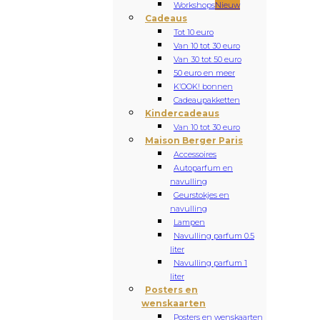
Workshops
Nieuw
Cadeaus
Tot 10 euro
Van 10 tot 30 euro
Van 30 tot 50 euro
50 euro en meer
K’OOK! bonnen
Cadeaupakketten
Kindercadeaus
Van 10 tot 30 euro
Maison Berger Paris
Accessoires
Autoparfum en
navulling
Geurstokjes en
navulling
Lampen
Navulling parfum 0.5
liter
Navulling parfum 1
liter
Posters en
wenskaarten
Posters en wenskaarten