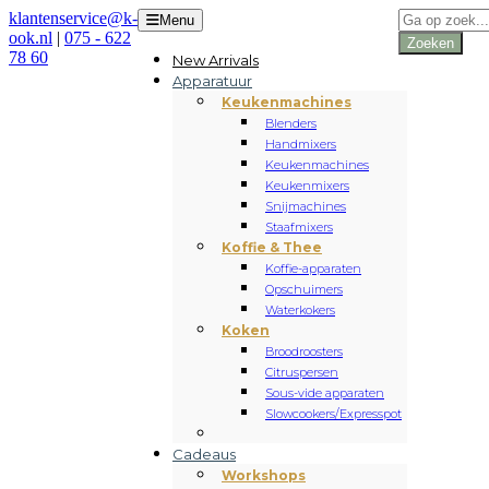
Producten
klantenservice@k-
Menu
zoeken
ook.nl
|
075 - 622
Zoeken
78 60
New Arrivals
Apparatuur
Keukenmachines
Blenders
Handmixers
Keukenmachines
Keukenmixers
Snijmachines
Staafmixers
Koffie & Thee
Koffie-apparaten
Opschuimers
Waterkokers
Koken
Broodroosters
Citruspersen
Sous-vide apparaten
Slowcookers/Expresspot
Cadeaus
Workshops