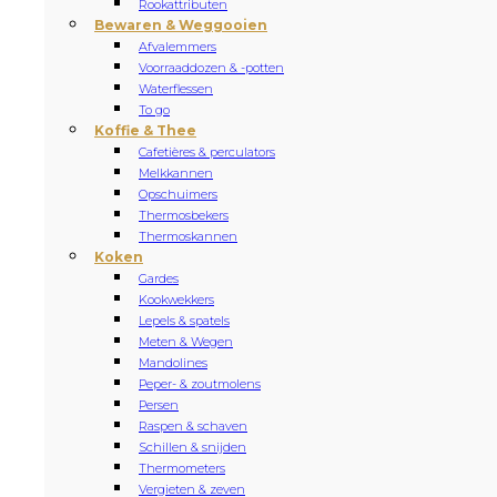
Rookattributen
Bewaren & Weggooien
Afvalemmers
Voorraaddozen & -potten
Waterflessen
To go
Koffie & Thee
Cafetières & perculators
Melkkannen
Opschuimers
Thermosbekers
Thermoskannen
Koken
Gardes
Kookwekkers
Lepels & spatels
Meten & Wegen
Mandolines
Peper- & zoutmolens
Persen
Raspen & schaven
Schillen & snijden
Thermometers
Vergieten & zeven