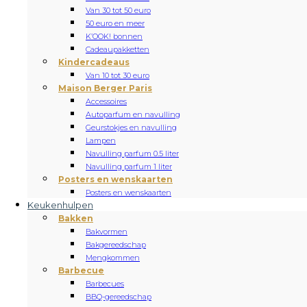
Van 30 tot 50 euro
50 euro en meer
K’OOK! bonnen
Cadeaupakketten
Kindercadeaus
Van 10 tot 30 euro
Maison Berger Paris
Accessoires
Autoparfum en navulling
Geurstokjes en navulling
Lampen
Navulling parfum 0.5 liter
Navulling parfum 1 liter
Posters en wenskaarten
Posters en wenskaarten
Keukenhulpen
Bakken
Bakvormen
Bakgereedschap
Mengkommen
Barbecue
Barbecues
BBQ-gereedschap