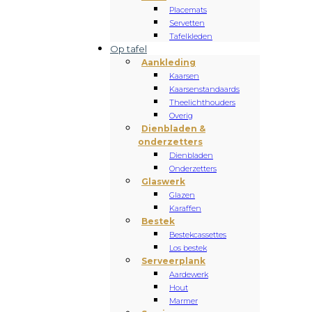
Placemats
Servetten
Tafelkleden
Op tafel
Aankleding
Kaarsen
Kaarsenstandaards
Theelichthouders
Overig
Dienbladen &
onderzetters
Dienbladen
Onderzetters
Glaswerk
Glazen
Karaffen
Bestek
Bestekcassettes
Los bestek
Serveerplank
Aardewerk
Hout
Marmer