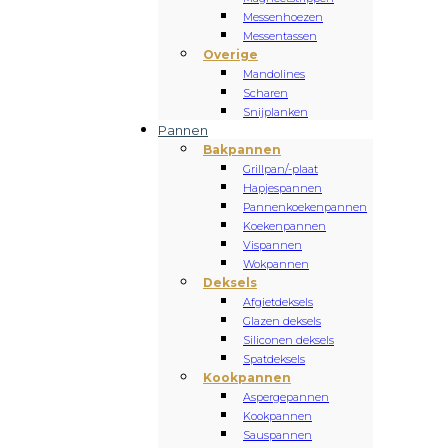
Messenhoezen
Messentassen
Overige
Mandolines
Scharen
Snijplanken
Pannen
Bakpannen
Grillpan/-plaat
Hapjespannen
Pannenkoekenpannen
Koekenpannen
Vispannen
Wokpannen
Deksels
Afgietdeksels
Glazen deksels
Siliconen deksels
Spatdeksels
Kookpannen
Aspergepannen
Kookpannen
Sauspannen