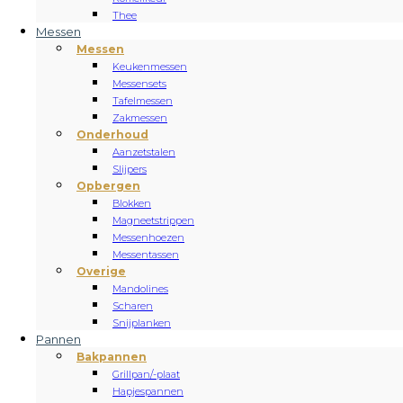
Thee
Messen
Messen
Keukenmessen
Messensets
Tafelmessen
Zakmessen
Onderhoud
Aanzetstalen
Slijpers
Opbergen
Blokken
Magneetstrippen
Messenhoezen
Messentassen
Overige
Mandolines
Scharen
Snijplanken
Pannen
Bakpannen
Grillpan/-plaat
Hapjespannen