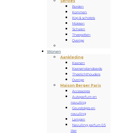
Servies
Borden
Kommen
Kop & schotels
Mokken
Schalen
Theepotten
Overige
Wonen
Aankleding
Kaarsen
Kaarsenstandaards
Theelichthouders
Overige
Maison Berger Paris
Accessoires
Autoparfum en
navulling
Geurstokjes en
navulling
Lampen
Navulling parfum 0.5
liter