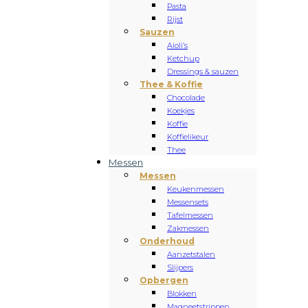
Pasta
Rijst
Sauzen
Aioli’s
Ketchup
Dressings & sauzen
Thee & Koffie
Chocolade
Koekjes
Koffie
Koffielikeur
Thee
Messen
Messen
Keukenmessen
Messensets
Tafelmessen
Zakmessen
Onderhoud
Aanzetstalen
Slijpers
Opbergen
Blokken
Magneetstrippen