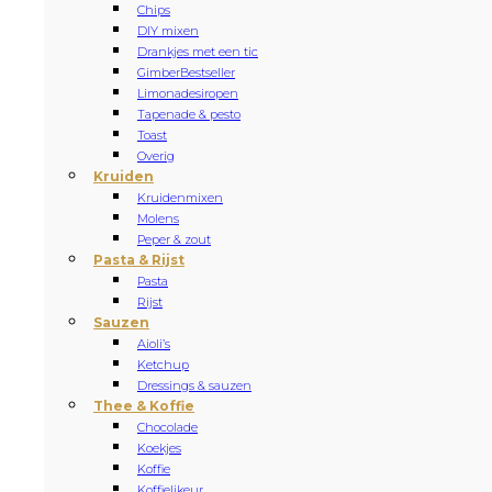
Chips
DIY mixen
Drankjes met een tic
Gimber
Bestseller
Limonadesiropen
Tapenade & pesto
Toast
Overig
Kruiden
Kruidenmixen
Molens
Peper & zout
Pasta & Rijst
Pasta
Rijst
Sauzen
Aioli’s
Ketchup
Dressings & sauzen
Thee & Koffie
Chocolade
Koekjes
Koffie
Koffielikeur