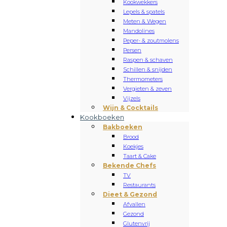
Kookwekkers
Lepels & spatels
Meten & Wegen
Mandolines
Peper- & zoutmolens
Persen
Raspen & schaven
Schillen & snijden
Thermometers
Vergieten & zeven
Vijzels
Wijn & Cocktails
Kookboeken
Bakboeken
Brood
Koekjes
Taart & Cake
Bekende Chefs
TV
Restaurants
Dieet & Gezond
Afvallen
Gezond
Glutenvrij