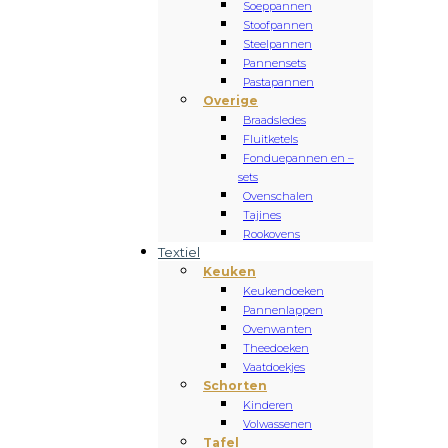
Soeppannen
Stoofpannen
Steelpannen
Pannensets
Pastapannen
Overige
Braadsledes
Fluitketels
Fonduepannen en –
sets
Ovenschalen
Tajines
Rookovens
Textiel
Keuken
Keukendoeken
Pannenlappen
Ovenwanten
Theedoeken
Vaatdoekjes
Schorten
Kinderen
Volwassenen
Tafel