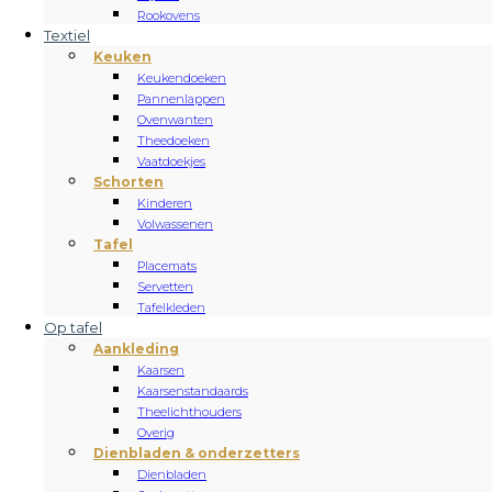
Rookovens
Textiel
Keuken
Keukendoeken
Pannenlappen
Ovenwanten
Theedoeken
Vaatdoekjes
Schorten
Kinderen
Volwassenen
Tafel
Placemats
Servetten
Tafelkleden
Op tafel
Aankleding
Kaarsen
Kaarsenstandaards
Theelichthouders
Overig
Dienbladen & onderzetters
Dienbladen