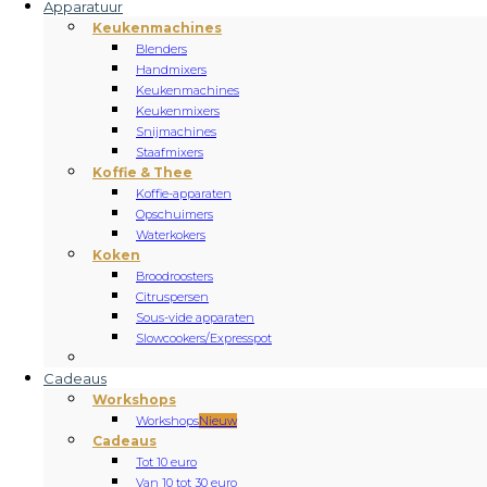
Apparatuur
Keukenmachines
Blenders
Handmixers
Keukenmachines
Keukenmixers
Snijmachines
Staafmixers
Koffie & Thee
Koffie-apparaten
Opschuimers
Waterkokers
Koken
Broodroosters
Citruspersen
Sous-vide apparaten
Slowcookers/Expresspot
Cadeaus
Workshops
Workshops
Nieuw
Cadeaus
Tot 10 euro
Van 10 tot 30 euro