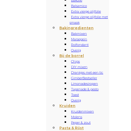
Bakolie
Balsamico
Extra vierge olijfolie
Extra vierge olijfolie met
smaak
Bakingredienten
Bakmixen
Marsepein
Rolfondant
Overig
Bij de borrel
Chips
DIY mixen
Drankjes met een tic
Gimber
Bestseller
Limonadesiropen
Tapenade & pesto
Toast
Overig
Kruiden
Kruidenmixen
Molens
Peper & zout
Pasta & Rijst