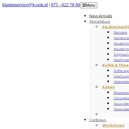
klantenservice@k-ook.nl
|
075 - 622 78 60
Menu
New Arrivals
Apparatuur
Keukenmach
Blenders
Handmixe
Keukenm
Keukenmi
Snijmach
Staafmixe
Koffie & Thee
Koffie-ap
Opschuim
Waterkoke
Koken
Broodroos
Citrusper
Sous-vide
Slowcooke
Cadeaus
Workshops