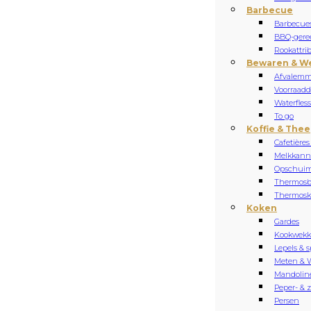
Barbecue
Barbecue
BBQ-gere
Rookattri
Bewaren & W
Afvalemm
Voorraadd
Waterfles
To go
Koffie & Thee
Cafetières
Melkkan
Opschuim
Thermosb
Thermos
Koken
Gardes
Kookwekk
Lepels & s
Meten & 
Mandolin
Peper- & 
Persen