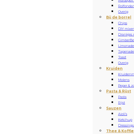
Marsepei
Rolfonda
Overig
Bij de borrel
Chips
DIY mixe
Drankjes 
Gimber
Be
Limonade
Tapenade 
Toast
Overig
Kruiden
Kruidenm
Molens
Peper & z
Pasta & Rijst
Pasta
Rijst
Sauzen
Aioli’s
Ketchup
Dressings
Thee & Koffie