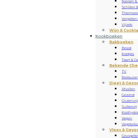
Raspen &
Schillen 
Thermome
Vergieten
Vijzels
Wijn & Cockta
Kookboeken
Bakboeken
Brood
Koekjes
Taart & C
Bekende Che
TV
Restauran
Dieet & Gezo
Afvallen
Gezond
Glutenvrij
Suikervrij
Koolhydr
Vegan
Vegetaris
Vlees & Gevo
Gevogelte