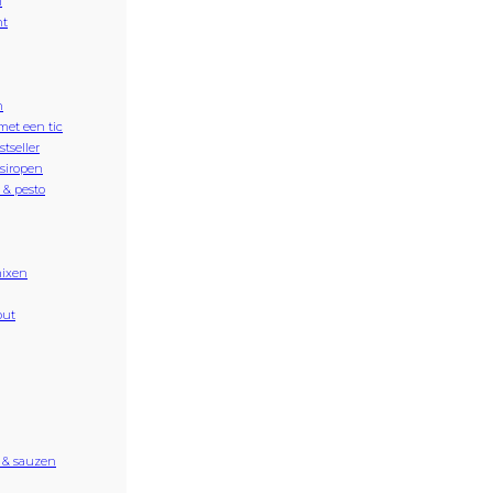
n
nt
n
met een tic
stseller
siropen
& pesto
ixen
out
 & sauzen