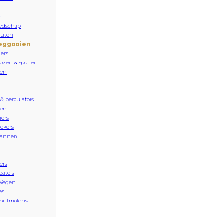
s
edschap
buten
eggooien
ers
ozen & -potten
sen
 & perculators
nen
ers
ekers
kannen
ers
patels
Wegen
es
zoutmolens