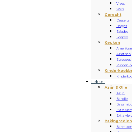
Vlees
Wild
Gerecht
Desserts
Hapjes
Salades
Soepen
Keuken
Amerikaa
Aziatisch
Europees
Midden-oo
Kinderkookb
Kinderko
Lekker
Azijn & Olie
Azijn
Bakolie
Balsamic
Extra vierg
Extra vier
Bakingredie
Bakmixe