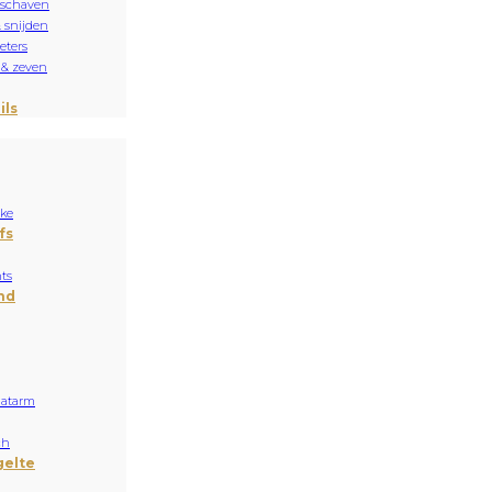
 schaven
& snijden
ters
 & zeven
ils
ake
fs
ts
nd
aatarm
ch
gelte