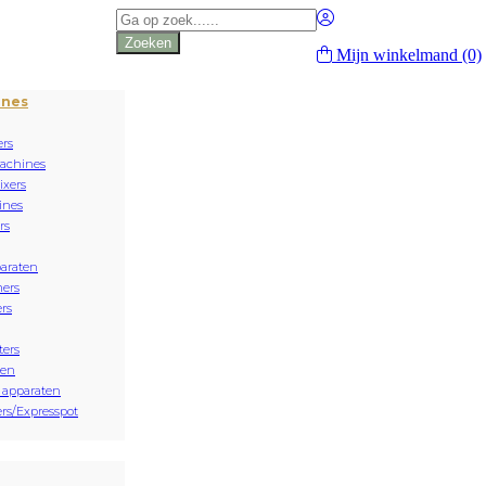
Producten
zoeken
Zoeken
Mijn winkelmand
(0)
ines
rs
achines
xers
ines
rs
paraten
ers
rs
ters
sen
 apparaten
rs/Expresspot