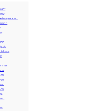
plaat
nnen
oekenpannen
annen
n
en
sels
ksels
 deksels
ls
annen
nen
nen
nen
nen
nen
ts
nen
es