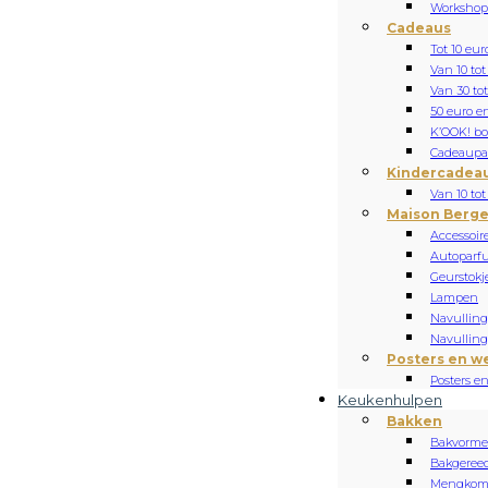
Workshop
Cadeaus
Tot 10 eur
Van 10 tot
Van 30 tot
50 euro e
K’OOK! b
Cadeaupa
Kindercadea
Van 10 tot
Maison Berge
Accessoir
Autoparf
Geurstokj
Lampen
Navulling 
Navulling 
Posters en w
Posters e
Keukenhulpen
Bakken
Bakvorm
Bakgeree
Mengko