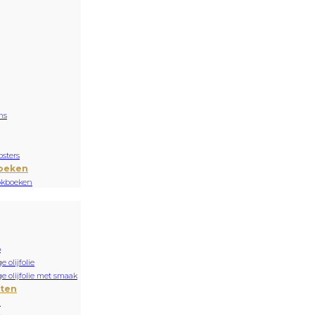
ns
sters
oeken
okboeken
o
e olijfolie
ge olijfolie met smaak
nten
n