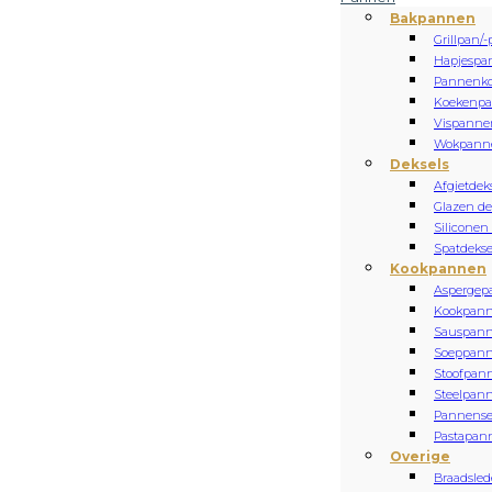
Bakpannen
Grillpan/-
Hapjespa
Pannenk
Koekenp
Vispanne
Wokpann
Deksels
Afgietdek
Glazen de
Siliconen
Spatdekse
Kookpannen
Aspergep
Kookpan
Sauspan
Soeppan
Stoofpan
Steelpan
Pannense
Pastapan
Overige
Braadsled