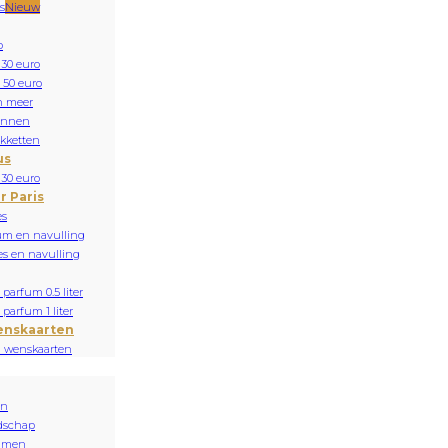
s
Nieuw
o
 30 euro
 50 euro
n meer
onnen
kketten
us
 30 euro
r Paris
es
um en navulling
es en navulling
parfum 0.5 liter
parfum 1 liter
enskaarten
n wenskaarten
en
dschap
mmen