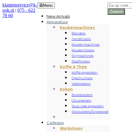
Producten
klantenservice@k-
Menu
zoeken
ook.nl
|
075 - 622
Zoeken
78 60
New Arrivals
Apparatuur
Keukenmachines
Blenders
Handmixers
Keukenmachines
Keukenmixers
Snijmachines
Staafmixers
Koffie & Thee
Koffie-apparaten
Opschuimers
Waterkokers
Koken
Broodroosters
Citruspersen
Sous-vide apparaten
Slowcookers/Expresspot
Cadeaus
Workshops