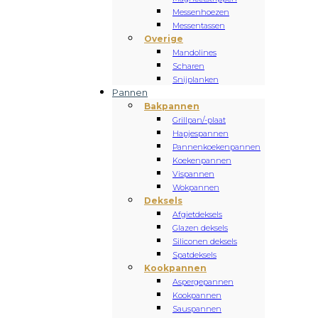
Messenhoezen
Messentassen
Overige
Mandolines
Scharen
Snijplanken
Pannen
Bakpannen
Grillpan/-plaat
Hapjespannen
Pannenkoekenpannen
Koekenpannen
Vispannen
Wokpannen
Deksels
Afgietdeksels
Glazen deksels
Siliconen deksels
Spatdeksels
Kookpannen
Aspergepannen
Kookpannen
Sauspannen