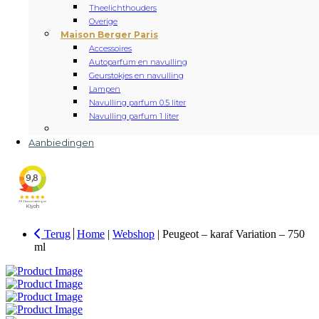
Theelichthouders
Overige
Maison Berger Paris
Accessoires
Autoparfum en navulling
Geurstokjes en navulling
Lampen
Navulling parfum 0.5 liter
Navulling parfum 1 liter
Aanbiedingen
Terug
Home
|
Webshop
|
Peugeot – karaf Variation – 750
ml