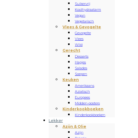
Suikervrij
Koolhydraatarm
Vegan
Vegetarisch
Vlees & Gevogelte
Gevogelte
Vlees
Wild
Gerecht
Desserts
Hapjes
Salades
Soepen
Keuken
Amerikaans
Aziatisch
Europees
Midden-oosters
Kinderkookboeken
Kinderkookboeken
Lekker
Azijn & Olie
Azijn