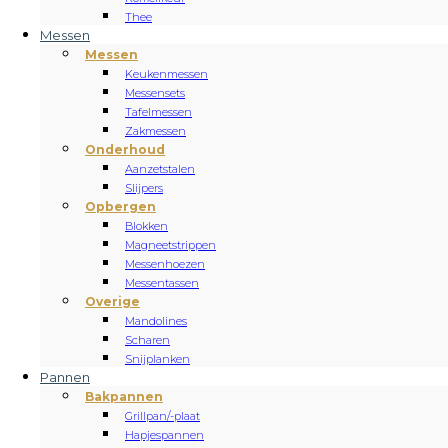
Thee
Messen
Messen
Keukenmessen
Messensets
Tafelmessen
Zakmessen
Onderhoud
Aanzetstalen
Slijpers
Opbergen
Blokken
Magneetstrippen
Messenhoezen
Messentassen
Overige
Mandolines
Scharen
Snijplanken
Pannen
Bakpannen
Grillpan/-plaat
Hapjespannen