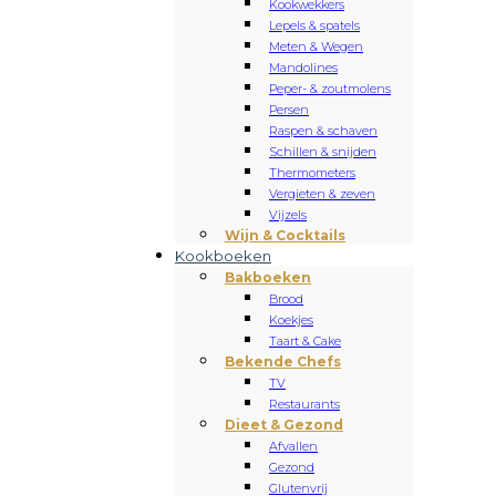
Kookwekkers
Lepels & spatels
Meten & Wegen
Mandolines
Peper- & zoutmolens
Persen
Raspen & schaven
Schillen & snijden
Thermometers
Vergieten & zeven
Vijzels
Wijn & Cocktails
Kookboeken
Bakboeken
Brood
Koekjes
Taart & Cake
Bekende Chefs
TV
Restaurants
Dieet & Gezond
Afvallen
Gezond
Glutenvrij