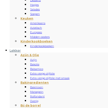
Desserts
Hapjes
Salades
Soepen
Keuken
Amerikaans
Aziatisch
Europees
Midden-oosters
Kinderkookboeken
Kinderkookboeken
Lekker
Azijn & Olie
Azijn
Bakolie
Balsamico
Extra vierge olijfolie
Extra vierge olijfolie met smaak
Bakingredienten
Bakmixen
Marsepein
Rolfondant
Overig
Bij de borrel