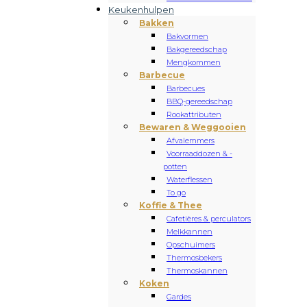
Keukenhulpen
Bakken
Bakvormen
Bakgereedschap
Mengkommen
Barbecue
Barbecues
BBQ-gereedschap
Rookattributen
Bewaren & Weggooien
Afvalemmers
Voorraaddozen & -
potten
Waterflessen
To go
Koffie & Thee
Cafetières & perculators
Melkkannen
Opschuimers
Thermosbekers
Thermoskannen
Koken
Gardes