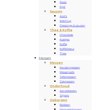
Pasta
Rijst
Sauzen
Aioli’s
Ketchup
Dressings & sauzen
Thee & Koffie
Chocolade
Koekjes
Koffie
Koffielikeur
Thee
Messen
Messen
Keukenmessen
Messensets
Tafelmessen
Zakmessen
Onderhoud
Aanzetstalen
Slijpers
Opbergen
Blokken
Magneetstrippen