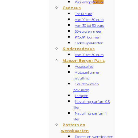
Workshops
Nieuw
Cadeaus
Tot 10 euro
Van 10 tot 30 euro
Van 30 tot 50 euro
50 euro en meer
K’OOK! bonnen
Cadeaupakketten
Kindercadeaus
Van 10 tot 30 euro
Maison Berger Paris
Accessoires
Autoparfum en
navulling
Geurstokjes en
navulling
Lampen
Navulling parfum 0.5
liter
Navulling parfum 1
liter
Posters en
wenskaarten
Posters en wenskaarten