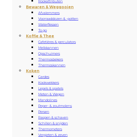
Rookattributen
Bewaren & Weggooien
Afvalemmers
Voorraaddozen & -potten
Waterflessen
To go
Koffie & Thee
Cafetières & perculators
Melkkannen
Opschuimers
Thermosbekers
Thermoskannen
Koken
Gardes
Kookwekkers
Lepels & spatels
Meten & Wegen
Mandolines
Peper- & zoutmolens
Persen
Raspen & schaven
Schillen & snijden
Thermometers
Vergieten & zeven