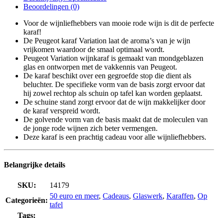
Beoordelingen (0)
Voor de wijnliefhebbers van mooie rode wijn is dit de perfecte
karaf!
De Peugeot karaf Variation laat de aroma’s van je wijn
vrijkomen waardoor de smaal optimaal wordt.
Peugeot Variation wijnkaraf is gemaakt van mondgeblazen
glas en ontworpen met de vakkennis van Peugeot.
De karaf beschikt over een gegroefde stop die dient als
beluchter. De specifieke vorm van de basis zorgt ervoor dat
hij zowel rechtop als schuin op tafel kan worden geplaatst.
De schuine stand zorgt ervoor dat de wijn makkelijker door
de karaf verspreid wordt.
De golvende vorm van de basis maakt dat de moleculen van
de jonge rode wijnen zich beter vermengen.
Deze karaf is een prachtig cadeau voor alle wijnliefhebbers.
Belangrijke details
SKU:
14179
50 euro en meer
,
Cadeaus
,
Glaswerk
,
Karaffen
,
Op
Categorieën:
tafel
Tags: