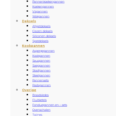
Pannenkoekenpannen
Koekenpannen
Vispannen
Wokpannen
Deksels
Afgietdeksels
Glazen deksels
Siliconen deksels
Spatdeksels
Kookpannen
Aspergepannen
Kookpannen
Sauspannen
Soeppannen
Stoofpannen
Steelpannen
Pannensets
Pastapannen
Overige
Braadsledes
Fluitketels
Fonduepannen en – sets
Ovenschalen
Tajines