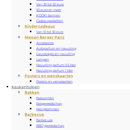
Van 30 tot 50 euro
50 euro en meer
K’OOK! bonnen
Cadeaupakketten
Kindercadeaus
Van 10 tot 30 euro
Maison Berger Paris
Accessoires
Autoparfum en navulling
Geurstokjes en navulling
Lampen
Navulling parfum 0.5 liter
Navulling parfum 1 liter
Posters en wenskaarten
Posters en wenskaarten
Keukenhulpen
Bakken
Bakvormen
Bakgereedschap
Mengkommen
Barbecue
Barbecues
BBQ-gereedschap