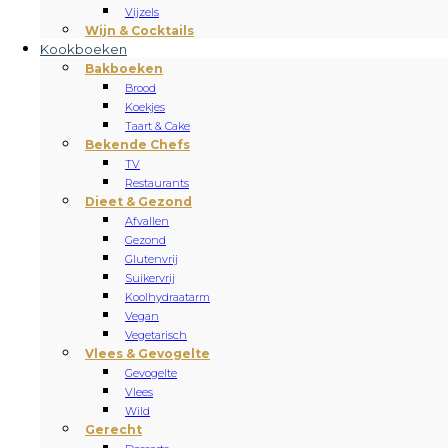
Vijzels
Wijn & Cocktails
Kookboeken
Bakboeken
Brood
Koekjes
Taart & Cake
Bekende Chefs
TV
Restaurants
Dieet & Gezond
Afvallen
Gezond
Glutenvrij
Suikervrij
Koolhydraatarm
Vegan
Vegetarisch
Vlees & Gevogelte
Gevogelte
Vlees
Wild
Gerecht