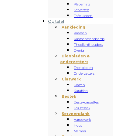
Placemats
Servetten
Tafelkleden
Op tafel
Aankleding
Kaarsen
Kaarsenstandaards
Theelichthouders
Overig
Dienbladen &
onderzetters
Dienbladen
Onderzetters
Glaswerk
Glazen
Karaffen
Bestek
Bestekcassettes
Los bestek
Serveerplank
Aardewerk
Hout
Marmer