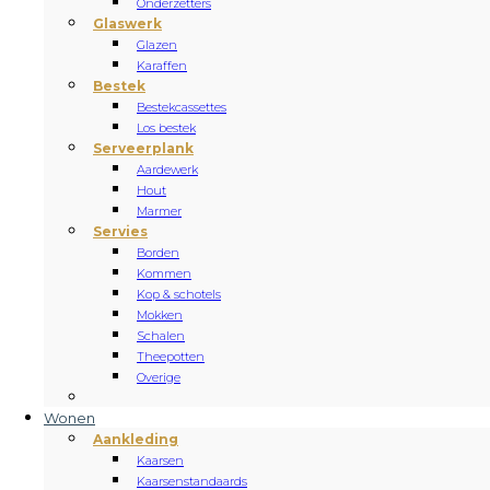
Onderzetters
Glaswerk
Glazen
Karaffen
Bestek
Bestekcassettes
Los bestek
Serveerplank
Aardewerk
Hout
Marmer
Servies
Borden
Kommen
Kop & schotels
Mokken
Schalen
Theepotten
Overige
Wonen
Aankleding
Kaarsen
Kaarsenstandaards