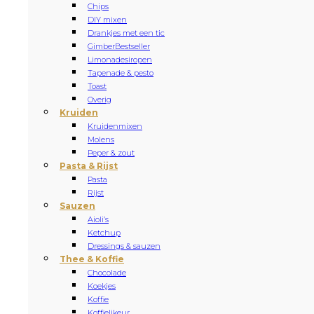
Chips
DIY mixen
Drankjes met een tic
Gimber
Bestseller
Limonadesiropen
Tapenade & pesto
Toast
Overig
Kruiden
Kruidenmixen
Molens
Peper & zout
Pasta & Rijst
Pasta
Rijst
Sauzen
Aioli’s
Ketchup
Dressings & sauzen
Thee & Koffie
Chocolade
Koekjes
Koffie
Koffielikeur