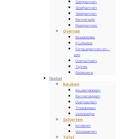
Soeppannen
Stoofpannen
Steelpannen
Pannensets
Pastapannen
Overige
Braadsledes
Fluitketels
Fonduepannen en –
sets
Ovenschalen
Tajines
Rookovens
Textiel
Keuken
Keukendoeken
Pannenlappen
Ovenwanten
Theedoeken
Vaatdoekjes
Schorten
Kinderen
Volwassenen
Tafel