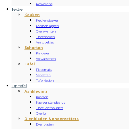
Rookovens
Textiel
Keuken
Keukendoeken
Pannenlappen
Ovenwanten
Theedoeken
Vaatdoekjes
Schorten
Kinderen
Volwassenen
Tafel
Placemats
Servetten
Tafelkleden
Op tafel
Aankleding
Kaarsen
Kaarsenstandaards
Theelichthouders
Overig
Dienbladen & onderzetters
Dienbladen