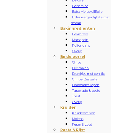
Bakolie
Balsamico
Extra vierge olijfolie
Extra vierge olijfolie met
smaak
Bakingredienten
Bakmixen
Marsepein
Rolfondant
Overig
Bij de borrel
Chips
DIY mixen
Drankjes met een tic
Gimber
Bestseller
Limonadesiropen
Tapenade & pesto
Toast
Overig
Kruiden
Kruidenmixen
Molens
Peper & zout
Pasta & Rijst