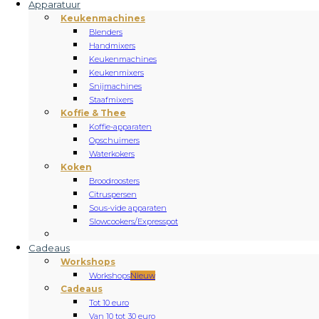
Apparatuur
Keukenmachines
Blenders
Handmixers
Keukenmachines
Keukenmixers
Snijmachines
Staafmixers
Koffie & Thee
Koffie-apparaten
Opschuimers
Waterkokers
Koken
Broodroosters
Citruspersen
Sous-vide apparaten
Slowcookers/Expresspot
Cadeaus
Workshops
Workshops
Nieuw
Cadeaus
Tot 10 euro
Van 10 tot 30 euro