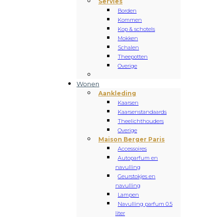
Servies
Borden
Kommen
Kop & schotels
Mokken
Schalen
Theepotten
Overige
Wonen
Aankleding
Kaarsen
Kaarsenstandaards
Theelichthouders
Overige
Maison Berger Paris
Accessoires
Autoparfum en
navulling
Geurstokjes en
navulling
Lampen
Navulling parfum 0.5
liter