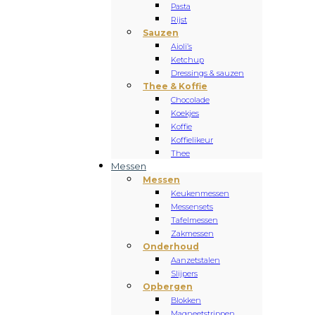
Pasta
Rijst
Sauzen
Aioli’s
Ketchup
Dressings & sauzen
Thee & Koffie
Chocolade
Koekjes
Koffie
Koffielikeur
Thee
Messen
Messen
Keukenmessen
Messensets
Tafelmessen
Zakmessen
Onderhoud
Aanzetstalen
Slijpers
Opbergen
Blokken
Magneetstrippen