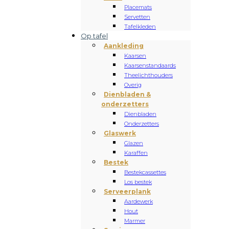
Placemats
Servetten
Tafelkleden
Op tafel
Aankleding
Kaarsen
Kaarsenstandaards
Theelichthouders
Overig
Dienbladen &
onderzetters
Dienbladen
Onderzetters
Glaswerk
Glazen
Karaffen
Bestek
Bestekcassettes
Los bestek
Serveerplank
Aardewerk
Hout
Marmer