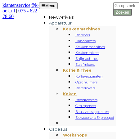
Producten
klantenservice@k-
Menu
zoeken
ook.nl
|
075 - 622
Zoeken
78 60
New Arrivals
Apparatuur
Keukenmachines
Blenders
Handmixers
Keukenmachines
Keukenmixers
Snijmachines
Staafmixers
Koffie & Thee
Koffie-apparaten
Opschuimers
Waterkokers
Koken
Broodroosters
Citruspersen
Sous-vide apparaten
Slowcookers/Expresspot
Cadeaus
Workshops