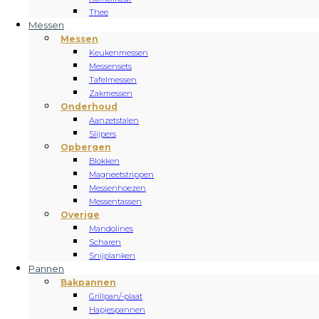
Thee
Messen
Messen
Keukenmessen
Messensets
Tafelmessen
Zakmessen
Onderhoud
Aanzetstalen
Slijpers
Opbergen
Blokken
Magneetstrippen
Messenhoezen
Messentassen
Overige
Mandolines
Scharen
Snijplanken
Pannen
Bakpannen
Grillpan/-plaat
Hapjespannen