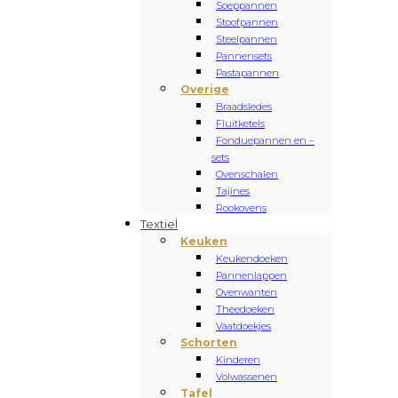
Soeppannen
Stoofpannen
Steelpannen
Pannensets
Pastapannen
Overige
Braadsledes
Fluitketels
Fonduepannen en –
sets
Ovenschalen
Tajines
Rookovens
Textiel
Keuken
Keukendoeken
Pannenlappen
Ovenwanten
Theedoeken
Vaatdoekjes
Schorten
Kinderen
Volwassenen
Tafel