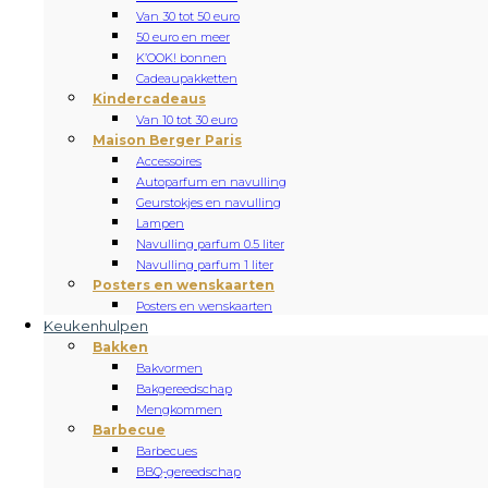
Van 30 tot 50 euro
50 euro en meer
K’OOK! bonnen
Cadeaupakketten
Kindercadeaus
Van 10 tot 30 euro
Maison Berger Paris
Accessoires
Autoparfum en navulling
Geurstokjes en navulling
Lampen
Navulling parfum 0.5 liter
Navulling parfum 1 liter
Posters en wenskaarten
Posters en wenskaarten
Keukenhulpen
Bakken
Bakvormen
Bakgereedschap
Mengkommen
Barbecue
Barbecues
BBQ-gereedschap