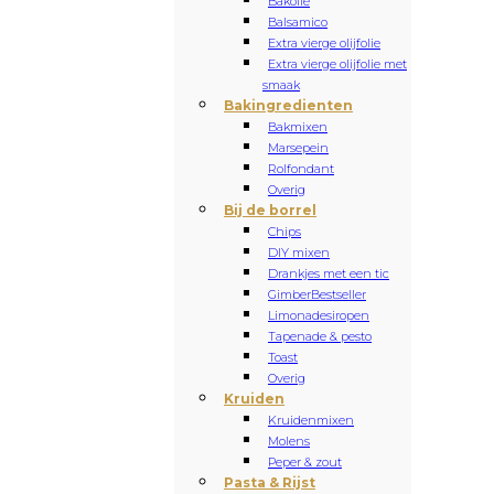
Bakolie
Balsamico
Extra vierge olijfolie
Extra vierge olijfolie met
smaak
Bakingredienten
Bakmixen
Marsepein
Rolfondant
Overig
Bij de borrel
Chips
DIY mixen
Drankjes met een tic
Gimber
Bestseller
Limonadesiropen
Tapenade & pesto
Toast
Overig
Kruiden
Kruidenmixen
Molens
Peper & zout
Pasta & Rijst