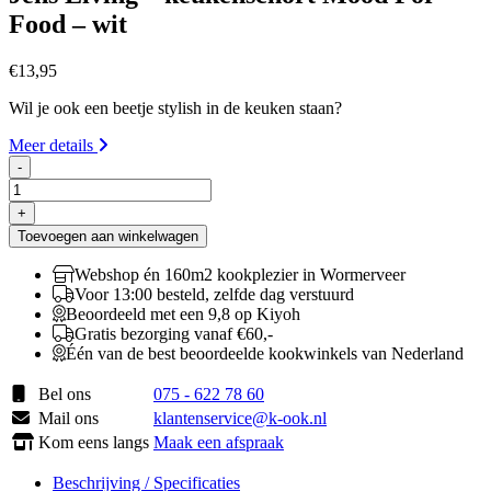
Food – wit
€
13,95
Wil je ook een beetje stylish in de keuken staan?
Meer details
-
Jens
Living
+
-
Toevoegen aan winkelwagen
keukenschort
Mood
Webshop én 160m2 kookplezier in Wormerveer
For
Voor 13:00 besteld, zelfde dag verstuurd
Food
Beoordeeld met een 9,8 op Kiyoh
-
Gratis bezorging vanaf €60,-
wit
Één van de best beoordeelde kookwinkels van Nederland
aantal
Bel ons
075 - 622 78 60
Mail ons
klantenservice@k-ook.nl
Kom eens langs
Maak een afspraak
Beschrijving / Specificaties