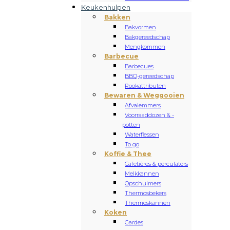
Keukenhulpen
Bakken
Bakvormen
Bakgereedschap
Mengkommen
Barbecue
Barbecues
BBQ-gereedschap
Rookattributen
Bewaren & Weggooien
Afvalemmers
Voorraaddozen & -
potten
Waterflessen
To go
Koffie & Thee
Cafetières & perculators
Melkkannen
Opschuimers
Thermosbekers
Thermoskannen
Koken
Gardes