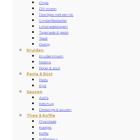
Chips
DIY mixen
Drankjes met een tic
Gimber
Bestseller
Limonadesiropen
Tapenade & pesto
Toast
Overig
Kruiden
Kruidenmixen
Molens
Peper & zout
Pasta & Rijst
Pasta
Rijst
Sauzen
Aioli’s
Ketchup
Dressings & sauzen
Thee & Koffie
Chocolade
Koekjes
Koffie
Koffielikeur