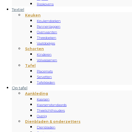
Rookovens
Textiel
Keuken
Keukendoeken
Pannenlappen
Ovenwanten
Theedoeken
Vaatdoekjes
Schorten
Kinderen
Volwassenen
Tafel
Placemats
Servetten
Tafelkleden
Op tafel
Aankleding
Kaarsen
Kaarsenstandaards
Theelichthouders
Overig
Dienbladen & onderzetters
Dienbladen