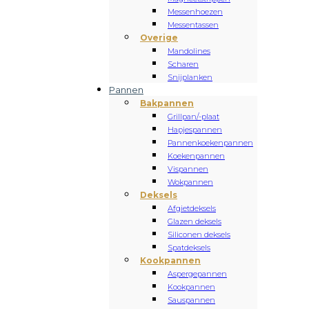
Messenhoezen
Messentassen
Overige
Mandolines
Scharen
Snijplanken
Pannen
Bakpannen
Grillpan/-plaat
Hapjespannen
Pannenkoekenpannen
Koekenpannen
Vispannen
Wokpannen
Deksels
Afgietdeksels
Glazen deksels
Siliconen deksels
Spatdeksels
Kookpannen
Aspergepannen
Kookpannen
Sauspannen