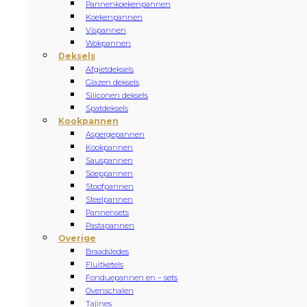
Pannenkoekenpannen
Koekenpannen
Vispannen
Wokpannen
Deksels
Afgietdeksels
Glazen deksels
Siliconen deksels
Spatdeksels
Kookpannen
Aspergepannen
Kookpannen
Sauspannen
Soeppannen
Stoofpannen
Steelpannen
Pannensets
Pastapannen
Overige
Braadsledes
Fluitketels
Fonduepannen en – sets
Ovenschalen
Tajines