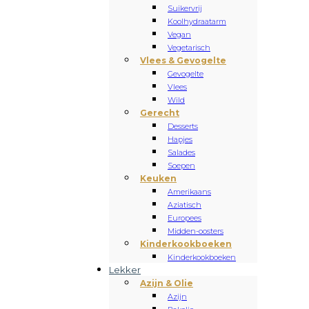
Suikervrij
Koolhydraatarm
Vegan
Vegetarisch
Vlees & Gevogelte
Gevogelte
Vlees
Wild
Gerecht
Desserts
Hapjes
Salades
Soepen
Keuken
Amerikaans
Aziatisch
Europees
Midden-oosters
Kinderkookboeken
Kinderkookboeken
Lekker
Azijn & Olie
Azijn