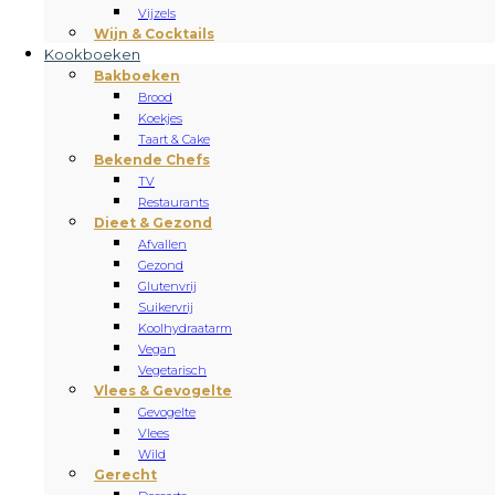
Vijzels
Wijn & Cocktails
Kookboeken
Bakboeken
Brood
Koekjes
Taart & Cake
Bekende Chefs
TV
Restaurants
Dieet & Gezond
Afvallen
Gezond
Glutenvrij
Suikervrij
Koolhydraatarm
Vegan
Vegetarisch
Vlees & Gevogelte
Gevogelte
Vlees
Wild
Gerecht