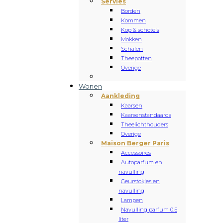
Servies
Borden
Kommen
Kop & schotels
Mokken
Schalen
Theepotten
Overige
Wonen
Aankleding
Kaarsen
Kaarsenstandaards
Theelichthouders
Overige
Maison Berger Paris
Accessoires
Autoparfum en
navulling
Geurstokjes en
navulling
Lampen
Navulling parfum 0.5
liter