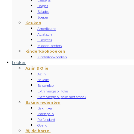
Desserts
Hapjes
Salades
Soepen
Keuken
Amerikaans
Aziatisch
Europees
Midden-oosters
Kinderkookboeken
Kinderkookboeken
Lekker
Azijn & Olie
Azijn
Bakolie
Balsamico
Extra vierge olijfolie
Extra vierge olijfolie met smaak
Bakingredienten
Bakmixen
Marsepein
Rolfondant
Overig
Bij de borrel