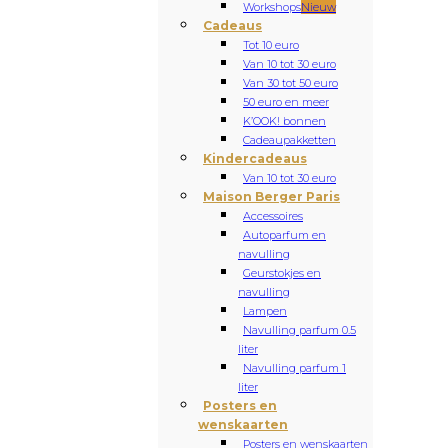
Workshops
Nieuw
Cadeaus
Tot 10 euro
Van 10 tot 30 euro
Van 30 tot 50 euro
50 euro en meer
K’OOK! bonnen
Cadeaupakketten
Kindercadeaus
Van 10 tot 30 euro
Maison Berger Paris
Accessoires
Autoparfum en
navulling
Geurstokjes en
navulling
Lampen
Navulling parfum 0.5
liter
Navulling parfum 1
liter
Posters en
wenskaarten
Posters en wenskaarten