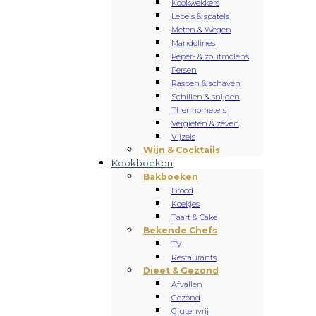
Kookwekkers
Lepels & spatels
Meten & Wegen
Mandolines
Peper- & zoutmolens
Persen
Raspen & schaven
Schillen & snijden
Thermometers
Vergieten & zeven
Vijzels
Wijn & Cocktails
Kookboeken
Bakboeken
Brood
Koekjes
Taart & Cake
Bekende Chefs
TV
Restaurants
Dieet & Gezond
Afvallen
Gezond
Glutenvrij