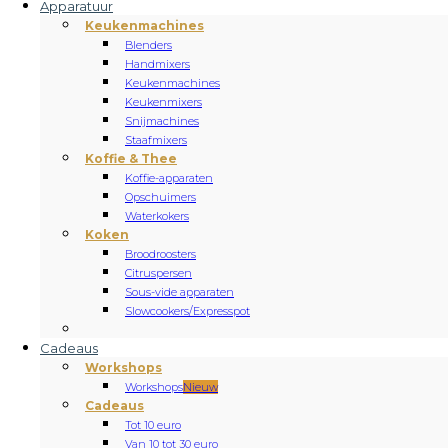
Apparatuur
Keukenmachines
Blenders
Handmixers
Keukenmachines
Keukenmixers
Snijmachines
Staafmixers
Koffie & Thee
Koffie-apparaten
Opschuimers
Waterkokers
Koken
Broodroosters
Citruspersen
Sous-vide apparaten
Slowcookers/Expresspot
Cadeaus
Workshops
Workshops
Nieuw
Cadeaus
Tot 10 euro
Van 10 tot 30 euro