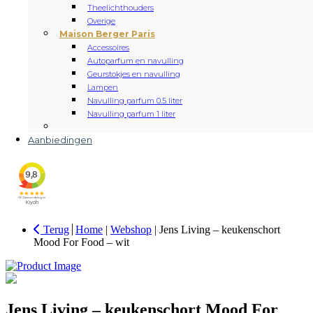
Theelichthouders
Overige
Maison Berger Paris
Accessoires
Autoparfum en navulling
Geurstokjes en navulling
Lampen
Navulling parfum 0.5 liter
Navulling parfum 1 liter
Aanbiedingen
Terug
Home
|
Webshop
|
Jens Living – keukenschort
Mood For Food – wit
Jens Living – keukenschort Mood For