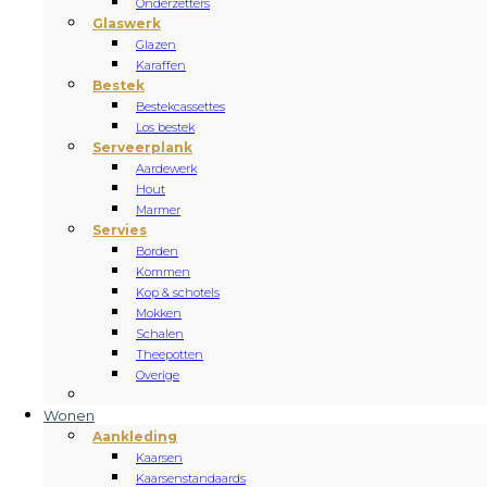
Onderzetters
Glaswerk
Glazen
Karaffen
Bestek
Bestekcassettes
Los bestek
Serveerplank
Aardewerk
Hout
Marmer
Servies
Borden
Kommen
Kop & schotels
Mokken
Schalen
Theepotten
Overige
Wonen
Aankleding
Kaarsen
Kaarsenstandaards