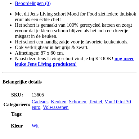
Beoordelingen (0)
Met dit Jens Living schort Mood for Food ziet iedere thuiskok
eruit als een échte chef!
Het schort is gemaakt van 100% gerecycled katoen en zorgt
ervoor dat je kleren schoon blijven als het toch een keertje
misgaat in de keuken.
Het schort een handig zakje voor je favoriete keukentools.
Ook verkrijgbaar in het grijs & zwart.
Afmetingen: 87 x 60 cm.
Naast deze Jens Living schort vind je bij K’OOK!
nog meer
leuke Jens Living produkten!
Belangrijke details
SKU:
13605
Cadeaus
,
Keuken
,
Schorten
,
Textiel
,
Van 10 tot 30
Categorieën:
euro
,
Volwassenen
Tags:
Kleur
Wit