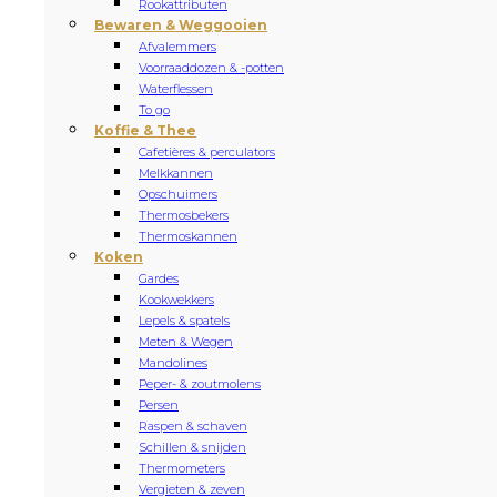
Rookattributen
Bewaren & Weggooien
Afvalemmers
Voorraaddozen & -potten
Waterflessen
To go
Koffie & Thee
Cafetières & perculators
Melkkannen
Opschuimers
Thermosbekers
Thermoskannen
Koken
Gardes
Kookwekkers
Lepels & spatels
Meten & Wegen
Mandolines
Peper- & zoutmolens
Persen
Raspen & schaven
Schillen & snijden
Thermometers
Vergieten & zeven