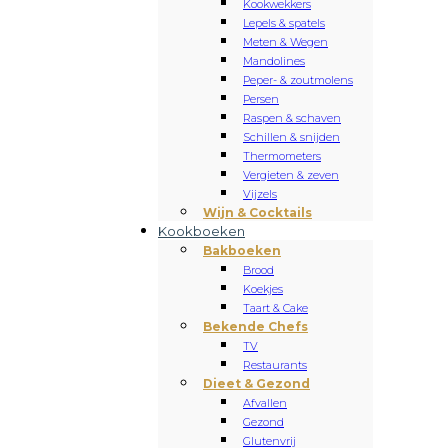
Kookwekkers
Lepels & spatels
Meten & Wegen
Mandolines
Peper- & zoutmolens
Persen
Raspen & schaven
Schillen & snijden
Thermometers
Vergieten & zeven
Vijzels
Wijn & Cocktails
Kookboeken
Bakboeken
Brood
Koekjes
Taart & Cake
Bekende Chefs
TV
Restaurants
Dieet & Gezond
Afvallen
Gezond
Glutenvrij