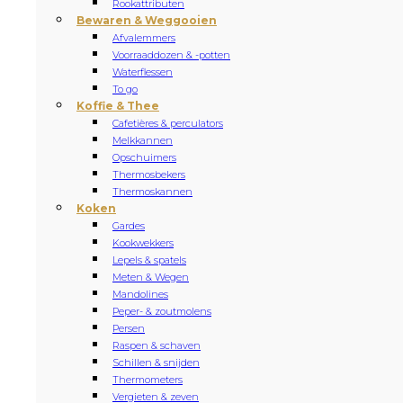
Rookattributen
Bewaren & Weggooien
Afvalemmers
Voorraaddozen & -potten
Waterflessen
To go
Koffie & Thee
Cafetières & perculators
Melkkannen
Opschuimers
Thermosbekers
Thermoskannen
Koken
Gardes
Kookwekkers
Lepels & spatels
Meten & Wegen
Mandolines
Peper- & zoutmolens
Persen
Raspen & schaven
Schillen & snijden
Thermometers
Vergieten & zeven