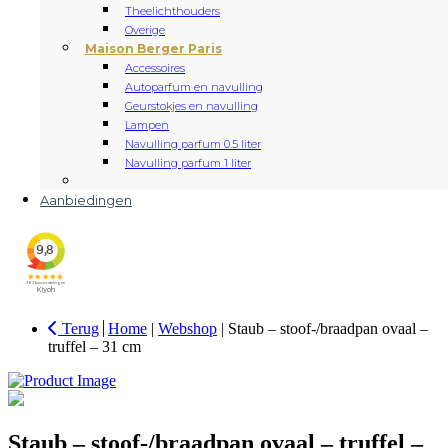
Theelichthouders
Overige
Maison Berger Paris
Accessoires
Autoparfum en navulling
Geurstokjes en navulling
Lampen
Navulling parfum 0.5 liter
Navulling parfum 1 liter
Aanbiedingen
Terug
Home
|
Webshop
|
Staub – stoof-/braadpan ovaal –
truffel – 31 cm
Staub – stoof-/braadpan ovaal – truffel –