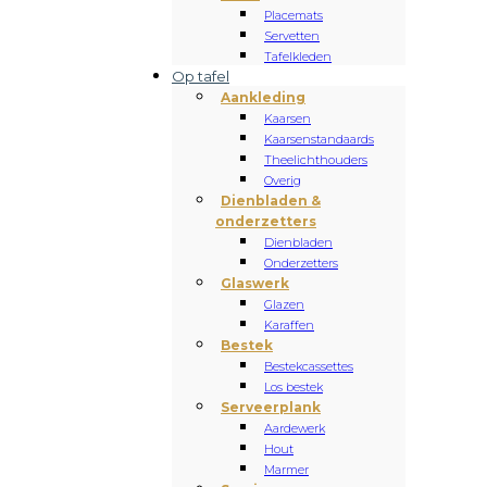
Placemats
Servetten
Tafelkleden
Op tafel
Aankleding
Kaarsen
Kaarsenstandaards
Theelichthouders
Overig
Dienbladen &
onderzetters
Dienbladen
Onderzetters
Glaswerk
Glazen
Karaffen
Bestek
Bestekcassettes
Los bestek
Serveerplank
Aardewerk
Hout
Marmer