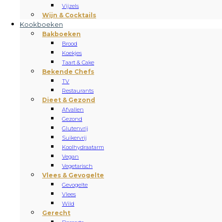
Vijzels
Wijn & Cocktails
Kookboeken
Bakboeken
Brood
Koekjes
Taart & Cake
Bekende Chefs
TV
Restaurants
Dieet & Gezond
Afvallen
Gezond
Glutenvrij
Suikervrij
Koolhydraatarm
Vegan
Vegetarisch
Vlees & Gevogelte
Gevogelte
Vlees
Wild
Gerecht