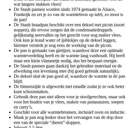
wat langere stukken vlees!
De Staub pannen worden sinds 1974 gemaakt in Alsace,
Frankrijk en zet je zo van de warmtebron op tafel, zo mooi is
de pan!
De Staub braadpan beschikt over een deksel met picots (soort
noppen), die ervoor zorgen dat de condensatiedruppels
gelijkmatig neervallen op het gerecht voor nog malser vlees.
Ook kun je koud water of ijsblokjes op de deksel leggen,
hiermee versterk je nog eens de werking van de picots.
De pan is gemaakt van gietijzer, waardoor deze een optimale
warmteverdeling heeft en de warmte lang vasthoudt. Hij heeft
maar een klein vlammetje nodig, dus het bespaart energie.
De Staub pannen gaan dankzij het gebruikte materiaal en de
afwerking een levenlang mee (bij goed gebruik natuurlijk).
De deksel sluit de pan goed af, waardoor de warmte in de pan
blijft.
De binnenzijde is afgewerkt met emaille zodat je ze ook beter
kunt schoonmaken.
Gebruik deze pan niet alleen voor je stoofgerechten, maar ook
voor het braden van je vlees, maken van pastasauzen, soepen
en curry’s.
Geschikt voor alle warmtebronnen, inclusief oven en inductie.
Maak je pan nog leuker door het vervangen van de dop door
een van de speciale “dieren”-doppen.
Inhoud: 5.5 liter.