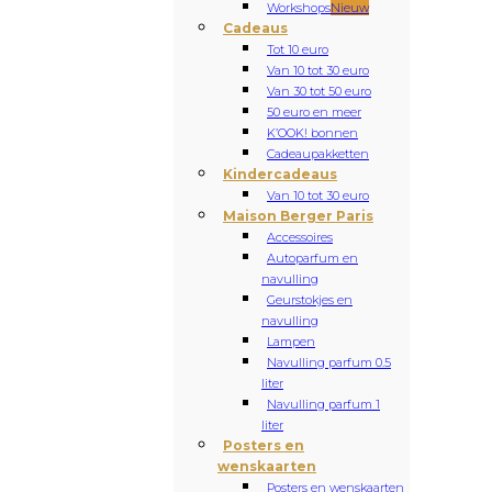
Workshops
Nieuw
Cadeaus
Tot 10 euro
Van 10 tot 30 euro
Van 30 tot 50 euro
50 euro en meer
K’OOK! bonnen
Cadeaupakketten
Kindercadeaus
Van 10 tot 30 euro
Maison Berger Paris
Accessoires
Autoparfum en
navulling
Geurstokjes en
navulling
Lampen
Navulling parfum 0.5
liter
Navulling parfum 1
liter
Posters en
wenskaarten
Posters en wenskaarten