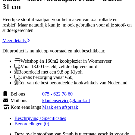
31 cm
Heerlijke stoof-/braadpan voor het maken van o.a. rollade en
rosbief. Maar natuurlijk kun je ‘m ook gebruiken voor al je stoof- en
suddergerechten.
Meer details
Dit product is nu niet op voorraad en niet beschikbaar.
Webshop én 160m2 kookplezier in Wormerveer
Voor 13:00 besteld, zelfde dag verstuurd
Beoordeeld met een 9,8 op Kiyoh
Gratis bezorging vanaf €60,-
Één van de best beoordeelde kookwinkels van Nederland
Bel ons
075 - 622 78 60
Mail ons
klantenservice@k-ook.nl
Kom eens langs
Maak een afspraak
Beschrijving / Specificaties
Beoordelingen (0)
Deze ovale stoofpan van Staub is uitermate geschikt voor de