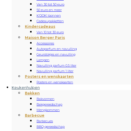
Van 30 tot 50 euro
50 euro en meer
K’OOK! bonnen
Cadeaupakketten
Kindercadeaus
Van 10 tot 30 euro
Maison Berger Paris
Accessoires
Autoparfum en navulling
Geurstokjes en navulling
Lampen
Navulling parfum 0.5 liter
Navulling parfum 1 liter
Posters en wenskaarten
Posters en wenskaarten
Keukenhulpen
Bakken
Bakvormen
Bakgereedschap
Mengkommen
Barbecue
Barbecues
BBQ-gereedschap