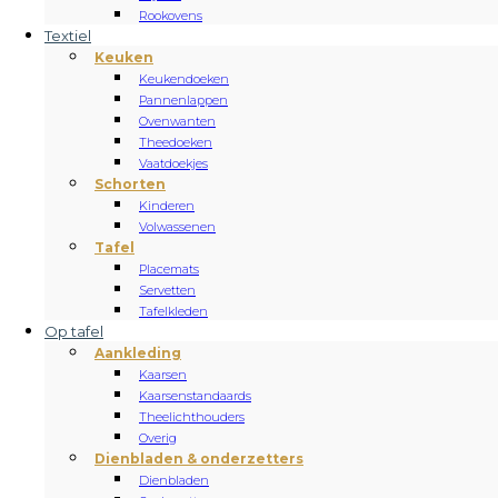
Rookovens
Textiel
Keuken
Keukendoeken
Pannenlappen
Ovenwanten
Theedoeken
Vaatdoekjes
Schorten
Kinderen
Volwassenen
Tafel
Placemats
Servetten
Tafelkleden
Op tafel
Aankleding
Kaarsen
Kaarsenstandaards
Theelichthouders
Overig
Dienbladen & onderzetters
Dienbladen