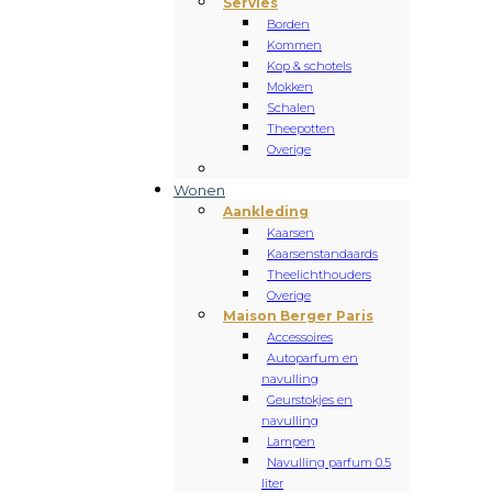
Servies
Borden
Kommen
Kop & schotels
Mokken
Schalen
Theepotten
Overige
Wonen
Aankleding
Kaarsen
Kaarsenstandaards
Theelichthouders
Overige
Maison Berger Paris
Accessoires
Autoparfum en
navulling
Geurstokjes en
navulling
Lampen
Navulling parfum 0.5
liter