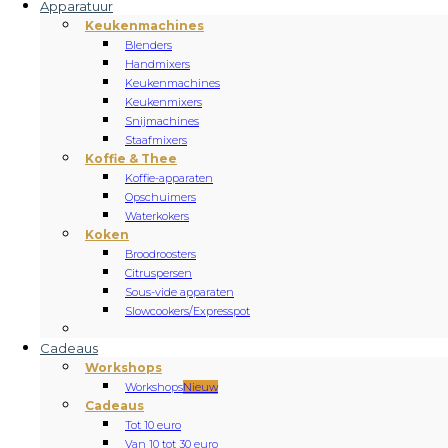
Apparatuur
Keukenmachines
Blenders
Handmixers
Keukenmachines
Keukenmixers
Snijmachines
Staafmixers
Koffie & Thee
Koffie-apparaten
Opschuimers
Waterkokers
Koken
Broodroosters
Citruspersen
Sous-vide apparaten
Slowcookers/Expresspot
Cadeaus
Workshops
Workshops
Nieuw
Cadeaus
Tot 10 euro
Van 10 tot 30 euro