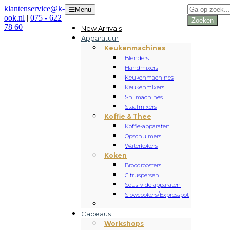
Producten
klantenservice@k-
Menu
zoeken
ook.nl
|
075 - 622
Zoeken
78 60
New Arrivals
Apparatuur
Keukenmachines
Blenders
Handmixers
Keukenmachines
Keukenmixers
Snijmachines
Staafmixers
Koffie & Thee
Koffie-apparaten
Opschuimers
Waterkokers
Koken
Broodroosters
Citruspersen
Sous-vide apparaten
Slowcookers/Expresspot
Cadeaus
Workshops