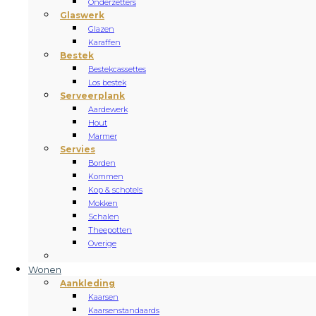
Onderzetters
Glaswerk
Glazen
Karaffen
Bestek
Bestekcassettes
Los bestek
Serveerplank
Aardewerk
Hout
Marmer
Servies
Borden
Kommen
Kop & schotels
Mokken
Schalen
Theepotten
Overige
Wonen
Aankleding
Kaarsen
Kaarsenstandaards