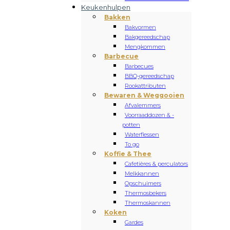
Keukenhulpen
Bakken
Bakvormen
Bakgereedschap
Mengkommen
Barbecue
Barbecues
BBQ-gereedschap
Rookattributen
Bewaren & Weggooien
Afvalemmers
Voorraaddozen & -
potten
Waterflessen
To go
Koffie & Thee
Cafetières & perculators
Melkkannen
Opschuimers
Thermosbekers
Thermoskannen
Koken
Gardes