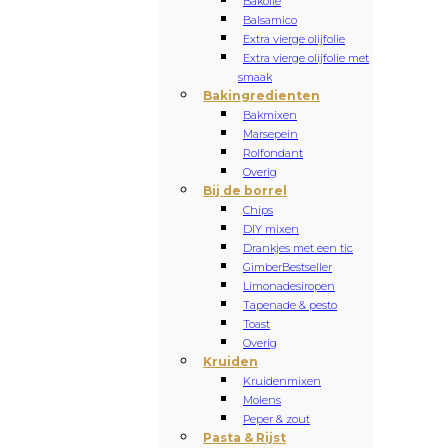
Bakolie
Balsamico
Extra vierge olijfolie
Extra vierge olijfolie met
smaak
Bakingredienten
Bakmixen
Marsepein
Rolfondant
Overig
Bij de borrel
Chips
DIY mixen
Drankjes met een tic
Gimber
Bestseller
Limonadesiropen
Tapenade & pesto
Toast
Overig
Kruiden
Kruidenmixen
Molens
Peper & zout
Pasta & Rijst