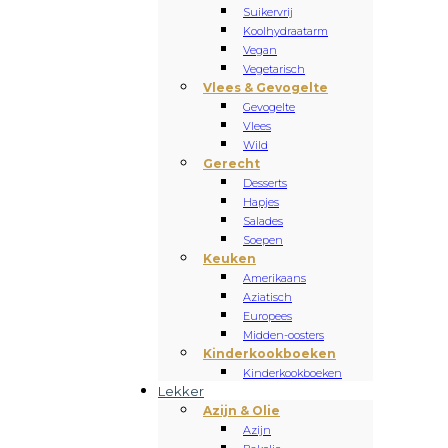
Suikervrij
Koolhydraatarm
Vegan
Vegetarisch
Vlees & Gevogelte
Gevogelte
Vlees
Wild
Gerecht
Desserts
Hapjes
Salades
Soepen
Keuken
Amerikaans
Aziatisch
Europees
Midden-oosters
Kinderkookboeken
Kinderkookboeken
Lekker
Azijn & Olie
Azijn