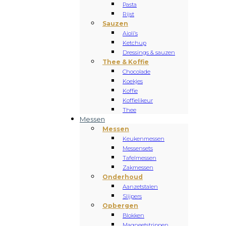
Pasta
Rijst
Sauzen
Aioli’s
Ketchup
Dressings & sauzen
Thee & Koffie
Chocolade
Koekjes
Koffie
Koffielikeur
Thee
Messen
Messen
Keukenmessen
Messensets
Tafelmessen
Zakmessen
Onderhoud
Aanzetstalen
Slijpers
Opbergen
Blokken
Magneetstrippen