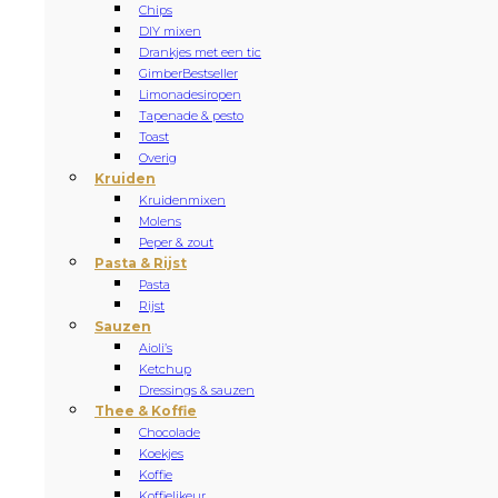
Chips
DIY mixen
Drankjes met een tic
Gimber
Bestseller
Limonadesiropen
Tapenade & pesto
Toast
Overig
Kruiden
Kruidenmixen
Molens
Peper & zout
Pasta & Rijst
Pasta
Rijst
Sauzen
Aioli’s
Ketchup
Dressings & sauzen
Thee & Koffie
Chocolade
Koekjes
Koffie
Koffielikeur