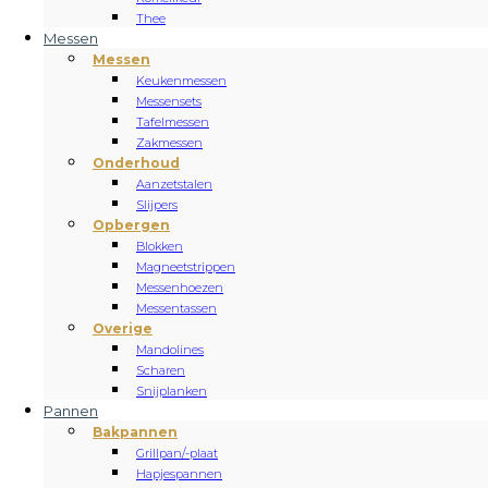
Thee
Messen
Messen
Keukenmessen
Messensets
Tafelmessen
Zakmessen
Onderhoud
Aanzetstalen
Slijpers
Opbergen
Blokken
Magneetstrippen
Messenhoezen
Messentassen
Overige
Mandolines
Scharen
Snijplanken
Pannen
Bakpannen
Grillpan/-plaat
Hapjespannen