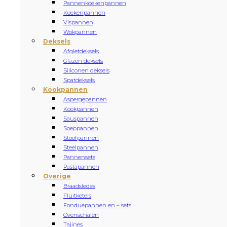
Pannenkoekenpannen
Koekenpannen
Vispannen
Wokpannen
Deksels
Afgietdeksels
Glazen deksels
Siliconen deksels
Spatdeksels
Kookpannen
Aspergepannen
Kookpannen
Sauspannen
Soeppannen
Stoofpannen
Steelpannen
Pannensets
Pastapannen
Overige
Braadsledes
Fluitketels
Fonduepannen en – sets
Ovenschalen
Tajines