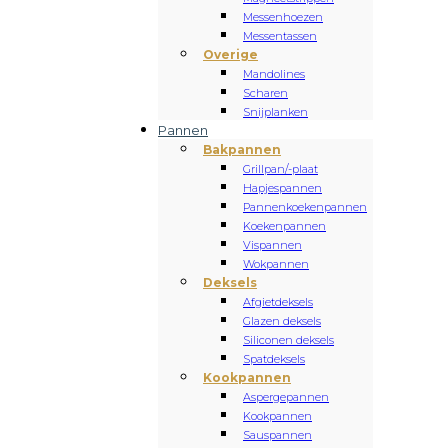
Messenhoezen
Messentassen
Overige
Mandolines
Scharen
Snijplanken
Pannen
Bakpannen
Grillpan/-plaat
Hapjespannen
Pannenkoekenpannen
Koekenpannen
Vispannen
Wokpannen
Deksels
Afgietdeksels
Glazen deksels
Siliconen deksels
Spatdeksels
Kookpannen
Aspergepannen
Kookpannen
Sauspannen