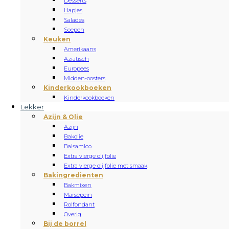
Desserts
Hapjes
Salades
Soepen
Keuken
Amerikaans
Aziatisch
Europees
Midden-oosters
Kinderkookboeken
Kinderkookboeken
Lekker
Azijn & Olie
Azijn
Bakolie
Balsamico
Extra vierge olijfolie
Extra vierge olijfolie met smaak
Bakingredienten
Bakmixen
Marsepein
Rolfondant
Overig
Bij de borrel