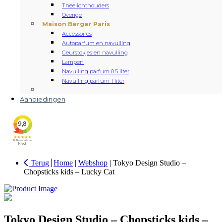
Theelichthouders
Overige
Maison Berger Paris
Accessoires
Autoparfum en navulling
Geurstokjes en navulling
Lampen
Navulling parfum 0.5 liter
Navulling parfum 1 liter
Aanbiedingen
Terug
Home
|
Webshop
|
Tokyo Design Studio –
Chopsticks kids – Lucky Cat
Tokyo Design Studio – Chopsticks kids –