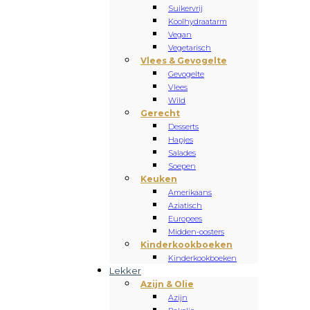
Suikervrij
Koolhydraatarm
Vegan
Vegetarisch
Vlees & Gevogelte
Gevogelte
Vlees
Wild
Gerecht
Desserts
Hapjes
Salades
Soepen
Keuken
Amerikaans
Aziatisch
Europees
Midden-oosters
Kinderkookboeken
Kinderkookboeken
Lekker
Azijn & Olie
Azijn