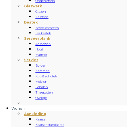
Onderzetters
Glaswerk
Glazen
Karaffen
Bestek
Bestekcassettes
Los bestek
Serveerplank
Aardewerk
Hout
Marmer
Servies
Borden
Kommen
Kop & schotels
Mokken
Schalen
Theepotten
Overige
Wonen
Aankleding
Kaarsen
Kaarsenstandaards