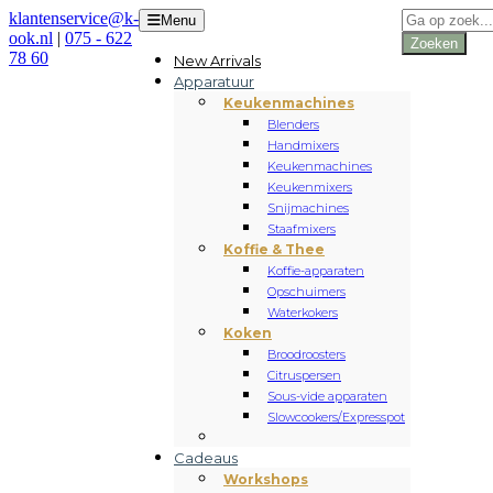
Producten
klantenservice@k-
Menu
zoeken
ook.nl
|
075 - 622
Zoeken
78 60
New Arrivals
Apparatuur
Keukenmachines
Blenders
Handmixers
Keukenmachines
Keukenmixers
Snijmachines
Staafmixers
Koffie & Thee
Koffie-apparaten
Opschuimers
Waterkokers
Koken
Broodroosters
Citruspersen
Sous-vide apparaten
Slowcookers/Expresspot
Cadeaus
Workshops