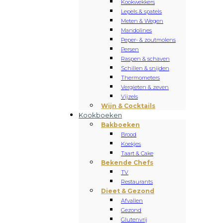
Kookwekkers
Lepels & spatels
Meten & Wegen
Mandolines
Peper- & zoutmolens
Persen
Raspen & schaven
Schillen & snijden
Thermometers
Vergieten & zeven
Vijzels
Wijn & Cocktails
Kookboeken
Bakboeken
Brood
Koekjes
Taart & Cake
Bekende Chefs
TV
Restaurants
Dieet & Gezond
Afvallen
Gezond
Glutenvrij