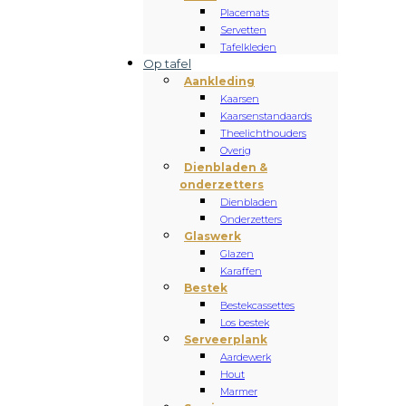
Placemats
Servetten
Tafelkleden
Op tafel
Aankleding
Kaarsen
Kaarsenstandaards
Theelichthouders
Overig
Dienbladen &
onderzetters
Dienbladen
Onderzetters
Glaswerk
Glazen
Karaffen
Bestek
Bestekcassettes
Los bestek
Serveerplank
Aardewerk
Hout
Marmer