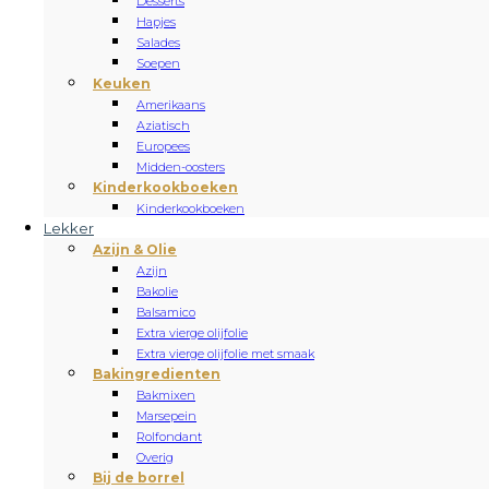
Desserts
Hapjes
Salades
Soepen
Keuken
Amerikaans
Aziatisch
Europees
Midden-oosters
Kinderkookboeken
Kinderkookboeken
Lekker
Azijn & Olie
Azijn
Bakolie
Balsamico
Extra vierge olijfolie
Extra vierge olijfolie met smaak
Bakingredienten
Bakmixen
Marsepein
Rolfondant
Overig
Bij de borrel