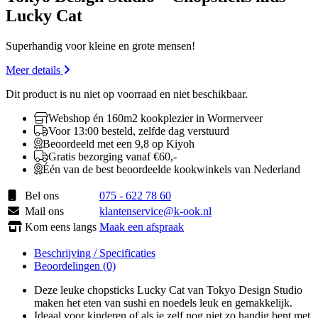
Lucky Cat
Superhandig voor kleine en grote mensen!
Meer details
Dit product is nu niet op voorraad en niet beschikbaar.
Webshop én 160m2 kookplezier in Wormerveer
Voor 13:00 besteld, zelfde dag verstuurd
Beoordeeld met een 9,8 op Kiyoh
Gratis bezorging vanaf €60,-
Één van de best beoordeelde kookwinkels van Nederland
Bel ons
075 - 622 78 60
Mail ons
klantenservice@k-ook.nl
Kom eens langs
Maak een afspraak
Beschrijving / Specificaties
Beoordelingen (0)
Deze leuke chopsticks Lucky Cat van Tokyo Design Studio
maken het eten van sushi en noedels leuk en gemakkelijk.
Ideaal voor kinderen of als je zelf nog niet zo handig bent met