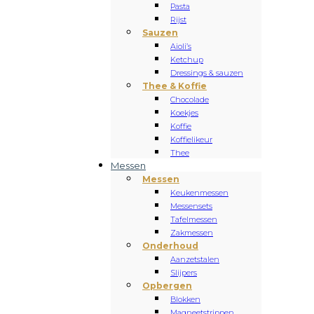
Pasta
Rijst
Sauzen
Aioli’s
Ketchup
Dressings & sauzen
Thee & Koffie
Chocolade
Koekjes
Koffie
Koffielikeur
Thee
Messen
Messen
Keukenmessen
Messensets
Tafelmessen
Zakmessen
Onderhoud
Aanzetstalen
Slijpers
Opbergen
Blokken
Magneetstrippen