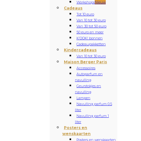
Workshops
Nieuw
Cadeaus
Tot 10 euro
Van 10 tot 30 euro
Van 30 tot 50 euro
50 euro en meer
K’OOK! bonnen
Cadeaupakketten
Kindercadeaus
Van 10 tot 30 euro
Maison Berger Paris
Accessoires
Autoparfum en
navulling
Geurstokjes en
navulling
Lampen
Navulling parfum 0.5
liter
Navulling parfum 1
liter
Posters en
wenskaarten
Posters en wenskaarten