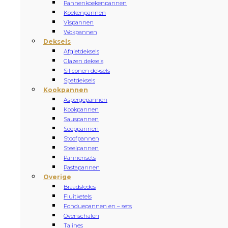
Pannenkoekenpannen
Koekenpannen
Vispannen
Wokpannen
Deksels
Afgietdeksels
Glazen deksels
Siliconen deksels
Spatdeksels
Kookpannen
Aspergepannen
Kookpannen
Sauspannen
Soeppannen
Stoofpannen
Steelpannen
Pannensets
Pastapannen
Overige
Braadsledes
Fluitketels
Fonduepannen en – sets
Ovenschalen
Tajines