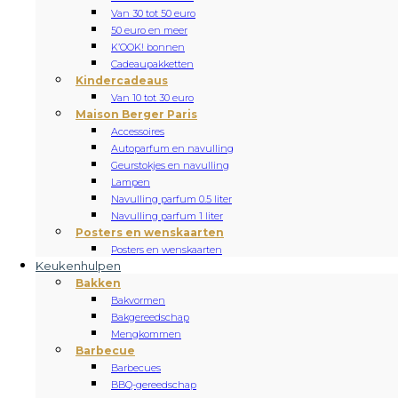
Van 30 tot 50 euro
50 euro en meer
K’OOK! bonnen
Cadeaupakketten
Kindercadeaus
Van 10 tot 30 euro
Maison Berger Paris
Accessoires
Autoparfum en navulling
Geurstokjes en navulling
Lampen
Navulling parfum 0.5 liter
Navulling parfum 1 liter
Posters en wenskaarten
Posters en wenskaarten
Keukenhulpen
Bakken
Bakvormen
Bakgereedschap
Mengkommen
Barbecue
Barbecues
BBQ-gereedschap