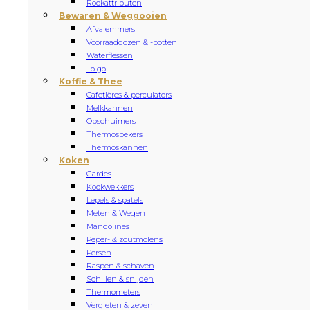
Rookattributen
Bewaren & Weggooien
Afvalemmers
Voorraaddozen & -potten
Waterflessen
To go
Koffie & Thee
Cafetières & perculators
Melkkannen
Opschuimers
Thermosbekers
Thermoskannen
Koken
Gardes
Kookwekkers
Lepels & spatels
Meten & Wegen
Mandolines
Peper- & zoutmolens
Persen
Raspen & schaven
Schillen & snijden
Thermometers
Vergieten & zeven