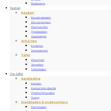
Rookovens
Textiel
Keuken
Keukendoeken
Pannenlappen
Ovenwanten
Theedoeken
Vaatdoekjes
Schorten
Kinderen
Volwassenen
Tafel
Placemats
Servetten
Tafelkleden
Op tafel
Aankleding
Kaarsen
Kaarsenstandaards
Theelichthouders
Overig
Dienbladen & onderzetters
Dienbladen