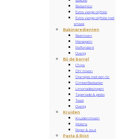
Bakolie
Balsamico
Extra vierge olijfolie
Extra vierge olijfolie met
smaak
Bakingredienten
Bakmixen
Marsepein
Rolfondant
Overig
Bij de borrel
Chips
DIY mixen
Drankjes met een tic
Gimber
Bestseller
Limonadesiropen
Tapenade & pesto
Toast
Overig
Kruiden
Kruidenmixen
Molens
Peper & zout
Pasta & Rijst