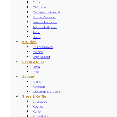
Chips
DIY mixen
Drankjes met een tic
Gimber
Bestseller
Limonadesiropen
Tapenade & pesto
Toast
Overig
Kruiden
Kruidenmixen
Molens
Peper & zout
Pasta & Rijst
Pasta
Rijst
Sauzen
Aioli’s
Ketchup
Dressings & sauzen
Thee & Koffie
Chocolade
Koekjes
Koffie
Koffielikeur