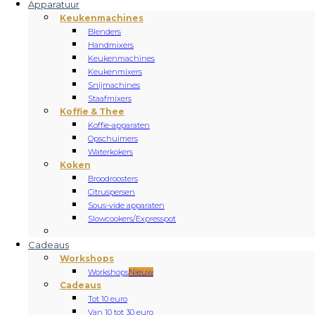
Apparatuur
Keukenmachines
Blenders
Handmixers
Keukenmachines
Keukenmixers
Snijmachines
Staafmixers
Koffie & Thee
Koffie-apparaten
Opschuimers
Waterkokers
Koken
Broodroosters
Citruspersen
Sous-vide apparaten
Slowcookers/Expresspot
Cadeaus
Workshops
Workshops
Nieuw
Cadeaus
Tot 10 euro
Van 10 tot 30 euro