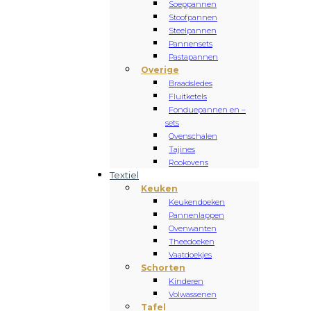
Soeppannen
Stoofpannen
Steelpannen
Pannensets
Pastapannen
Overige
Braadsledes
Fluitketels
Fonduepannen en –
sets
Ovenschalen
Tajines
Rookovens
Textiel
Keuken
Keukendoeken
Pannenlappen
Ovenwanten
Theedoeken
Vaatdoekjes
Schorten
Kinderen
Volwassenen
Tafel