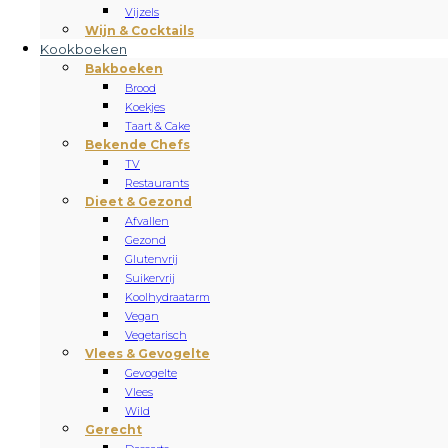
Vijzels
Wijn & Cocktails
Kookboeken
Bakboeken
Brood
Koekjes
Taart & Cake
Bekende Chefs
TV
Restaurants
Dieet & Gezond
Afvallen
Gezond
Glutenvrij
Suikervrij
Koolhydraatarm
Vegan
Vegetarisch
Vlees & Gevogelte
Gevogelte
Vlees
Wild
Gerecht