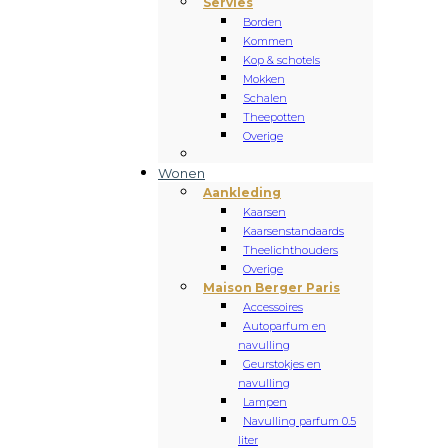
Servies
Borden
Kommen
Kop & schotels
Mokken
Schalen
Theepotten
Overige
Wonen
Aankleding
Kaarsen
Kaarsenstandaards
Theelichthouders
Overige
Maison Berger Paris
Accessoires
Autoparfum en
navulling
Geurstokjes en
navulling
Lampen
Navulling parfum 0.5
liter