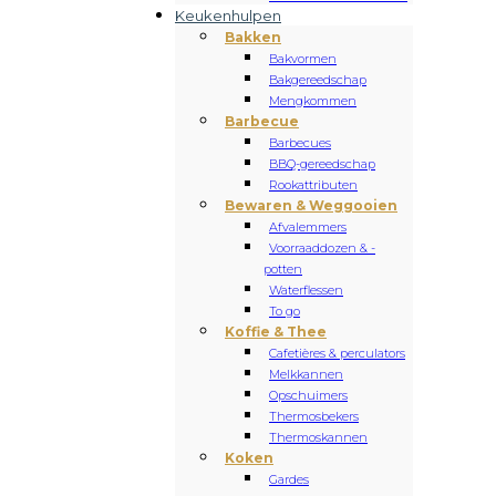
Keukenhulpen
Bakken
Bakvormen
Bakgereedschap
Mengkommen
Barbecue
Barbecues
BBQ-gereedschap
Rookattributen
Bewaren & Weggooien
Afvalemmers
Voorraaddozen & -
potten
Waterflessen
To go
Koffie & Thee
Cafetières & perculators
Melkkannen
Opschuimers
Thermosbekers
Thermoskannen
Koken
Gardes