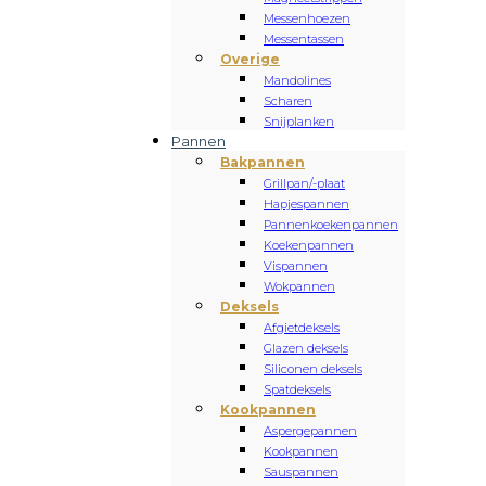
Messenhoezen
Messentassen
Overige
Mandolines
Scharen
Snijplanken
Pannen
Bakpannen
Grillpan/-plaat
Hapjespannen
Pannenkoekenpannen
Koekenpannen
Vispannen
Wokpannen
Deksels
Afgietdeksels
Glazen deksels
Siliconen deksels
Spatdeksels
Kookpannen
Aspergepannen
Kookpannen
Sauspannen