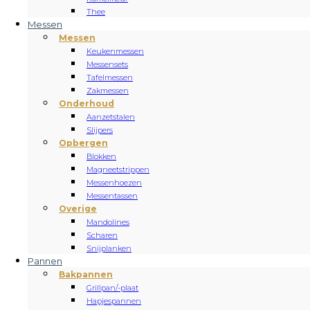
Thee
Messen
Messen
Keukenmessen
Messensets
Tafelmessen
Zakmessen
Onderhoud
Aanzetstalen
Slijpers
Opbergen
Blokken
Magneetstrippen
Messenhoezen
Messentassen
Overige
Mandolines
Scharen
Snijplanken
Pannen
Bakpannen
Grillpan/-plaat
Hapjespannen