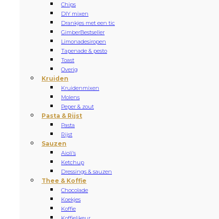
Chips
DIY mixen
Drankjes met een tic
Gimber
Bestseller
Limonadesiropen
Tapenade & pesto
Toast
Overig
Kruiden
Kruidenmixen
Molens
Peper & zout
Pasta & Rijst
Pasta
Rijst
Sauzen
Aioli’s
Ketchup
Dressings & sauzen
Thee & Koffie
Chocolade
Koekjes
Koffie
Koffielikeur