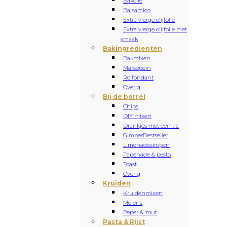
Bakolie
Balsamico
Extra vierge olijfolie
Extra vierge olijfolie met
smaak
Bakingredienten
Bakmixen
Marsepein
Rolfondant
Overig
Bij de borrel
Chips
DIY mixen
Drankjes met een tic
Gimber
Bestseller
Limonadesiropen
Tapenade & pesto
Toast
Overig
Kruiden
Kruidenmixen
Molens
Peper & zout
Pasta & Rijst