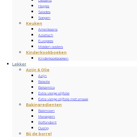
Desserts
Hapjes
Salades
Soepen
Keuken
Amerikaans
Aziatisch
Europees
Midden-oosters
Kinderkookboeken
Kinderkookboeken
Lekker
Azijn & Olie
Azijn
Bakolie
Balsamico
Extra vierge olijfolie
Extra vierge olijfolie met smaak
Bakingredienten
Bakmixen
Marsepein
Rolfondant
Overig
Bij de borrel