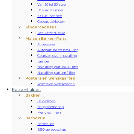
Van 30 tot 50 euro
50 euro en meer
K’OOK! bonnen
Cadeaupakketten
Kindercadeaus
Van 10 tot 30 euro
Maison Berger Paris
Accessoires
Autoparfum en navulling
Geurstokjes en navulling
Lampen
Navulling parfum 0.5 liter
Navulling parfum 1 liter
Posters en wenskaarten
Posters en wenskaarten
Keukenhulpen
Bakken
Bakvormen
Bakgereedschap
Mengkommen
Barbecue
Barbecues
BBQ-gereedschap