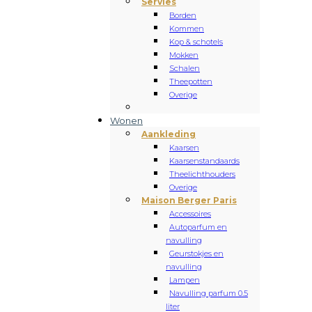
Servies
Borden
Kommen
Kop & schotels
Mokken
Schalen
Theepotten
Overige
Wonen
Aankleding
Kaarsen
Kaarsenstandaards
Theelichthouders
Overige
Maison Berger Paris
Accessoires
Autoparfum en
navulling
Geurstokjes en
navulling
Lampen
Navulling parfum 0.5
liter