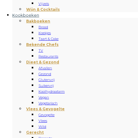
Vijzels
Wijn & Cocktails
Kookboeken
Bakboeken
Brood
Koekjes
Taart & Cake
Bekende Chefs
TV
Restaurants
Dieet & Gezond
Afvallen
Gezond
Glutenvrij
Suikervrij
Koolhydraatarm
Vegan
Vegetarisch
Vlees & Gevogelte
Gevogelte
Vlees
Wild
Gerecht