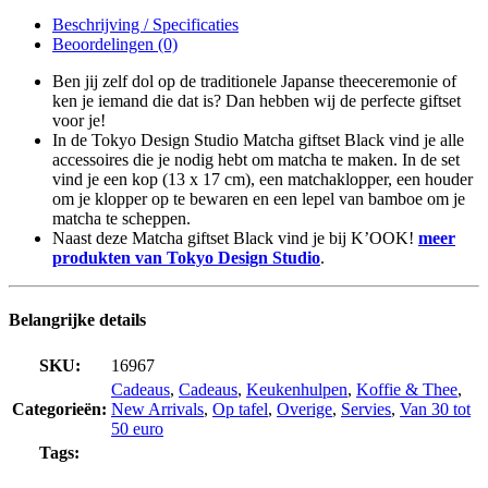
Beschrijving / Specificaties
Beoordelingen (0)
Ben jij zelf dol op de traditionele Japanse theeceremonie of
ken je iemand die dat is? Dan hebben wij de perfecte giftset
voor je!
In de Tokyo Design Studio Matcha giftset Black vind je alle
accessoires die je nodig hebt om matcha te maken. In de set
vind je een kop (13 x 17 cm), een matchaklopper, een houder
om je klopper op te bewaren en een lepel van bamboe om je
matcha te scheppen.
Naast deze Matcha giftset Black vind je bij K’OOK!
meer
produkten van Tokyo Design Studio
.
Belangrijke details
SKU:
16967
Cadeaus
,
Cadeaus
,
Keukenhulpen
,
Koffie & Thee
,
Categorieën:
New Arrivals
,
Op tafel
,
Overige
,
Servies
,
Van 30 tot
50 euro
Tags: