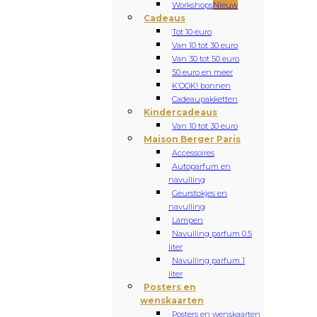
Workshops
Nieuw
Cadeaus
Tot 10 euro
Van 10 tot 30 euro
Van 30 tot 50 euro
50 euro en meer
K’OOK! bonnen
Cadeaupakketten
Kindercadeaus
Van 10 tot 30 euro
Maison Berger Paris
Accessoires
Autoparfum en
navulling
Geurstokjes en
navulling
Lampen
Navulling parfum 0.5
liter
Navulling parfum 1
liter
Posters en
wenskaarten
Posters en wenskaarten