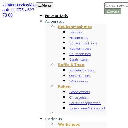
Producten
klantenservice@k-
Menu
zoeken
ook.nl
|
075 - 622
Zoeken
78 60
New Arrivals
Apparatuur
Keukenmachines
Blenders
Handmixers
Keukenmachines
Keukenmixers
Snijmachines
Staafmixers
Koffie & Thee
Koffie-apparaten
Opschuimers
Waterkokers
Koken
Broodroosters
Citruspersen
Sous-vide apparaten
Slowcookers/Expresspot
Cadeaus
Workshops