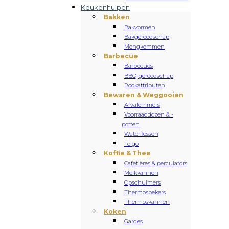
Keukenhulpen
Bakken
Bakvormen
Bakgereedschap
Mengkommen
Barbecue
Barbecues
BBQ-gereedschap
Rookattributen
Bewaren & Weggooien
Afvalemmers
Voorraaddozen & -
potten
Waterflessen
To go
Koffie & Thee
Cafetières & perculators
Melkkannen
Opschuimers
Thermosbekers
Thermoskannen
Koken
Gardes