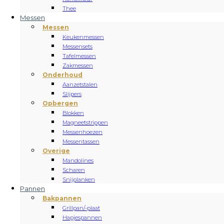
Thee
Messen
Messen
Keukenmessen
Messensets
Tafelmessen
Zakmessen
Onderhoud
Aanzetstalen
Slijpers
Opbergen
Blokken
Magneetstrippen
Messenhoezen
Messentassen
Overige
Mandolines
Scharen
Snijplanken
Pannen
Bakpannen
Grillpan/-plaat
Hapjespannen