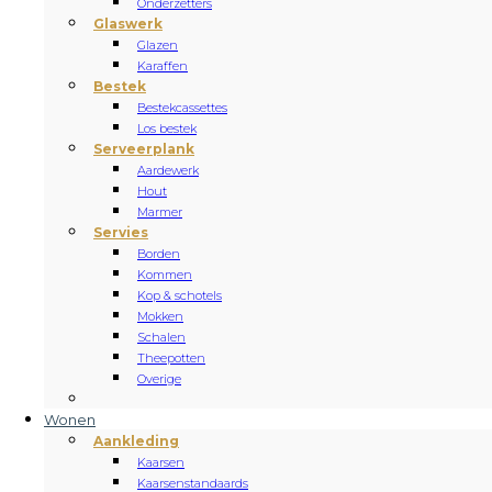
Onderzetters
Glaswerk
Glazen
Karaffen
Bestek
Bestekcassettes
Los bestek
Serveerplank
Aardewerk
Hout
Marmer
Servies
Borden
Kommen
Kop & schotels
Mokken
Schalen
Theepotten
Overige
Wonen
Aankleding
Kaarsen
Kaarsenstandaards