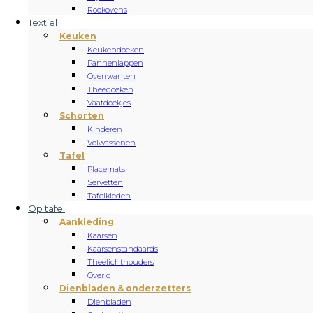
Rookovens
Textiel
Keuken
Keukendoeken
Pannenlappen
Ovenwanten
Theedoeken
Vaatdoekjes
Schorten
Kinderen
Volwassenen
Tafel
Placemats
Servetten
Tafelkleden
Op tafel
Aankleding
Kaarsen
Kaarsenstandaards
Theelichthouders
Overig
Dienbladen & onderzetters
Dienbladen