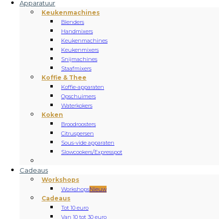
Apparatuur
Keukenmachines
Blenders
Handmixers
Keukenmachines
Keukenmixers
Snijmachines
Staafmixers
Koffie & Thee
Koffie-apparaten
Opschuimers
Waterkokers
Koken
Broodroosters
Citruspersen
Sous-vide apparaten
Slowcookers/Expresspot
Cadeaus
Workshops
Workshops
Nieuw
Cadeaus
Tot 10 euro
Van 10 tot 30 euro