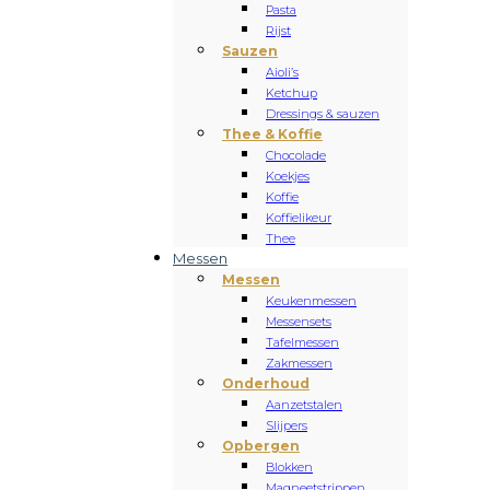
Pasta
Rijst
Sauzen
Aioli’s
Ketchup
Dressings & sauzen
Thee & Koffie
Chocolade
Koekjes
Koffie
Koffielikeur
Thee
Messen
Messen
Keukenmessen
Messensets
Tafelmessen
Zakmessen
Onderhoud
Aanzetstalen
Slijpers
Opbergen
Blokken
Magneetstrippen