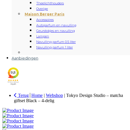
Theelichthouders
Overige
Maison Berger Paris
Accessoires
Autoparfum en navulling
Geurstokjes en navulling
Lampen
Navulling parfum 0.5 liter
Navulling parfum 1 liter
Aanbiedingen
Terug
Home
|
Webshop
|
Tokyo Design Studio – matcha
giftset Black – 4-delig