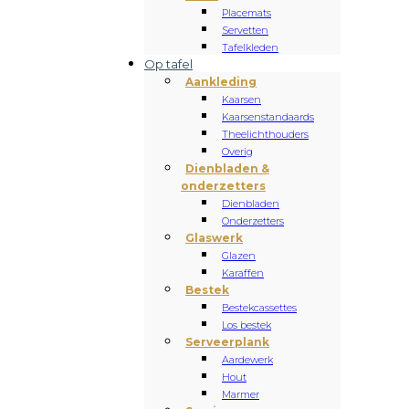
Placemats
Servetten
Tafelkleden
Op tafel
Aankleding
Kaarsen
Kaarsenstandaards
Theelichthouders
Overig
Dienbladen &
onderzetters
Dienbladen
Onderzetters
Glaswerk
Glazen
Karaffen
Bestek
Bestekcassettes
Los bestek
Serveerplank
Aardewerk
Hout
Marmer