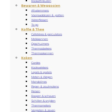
Rookattributen
Bewaren & Weggooien
Afvalemmers
Voorraaddozen & -potten
Waterflessen
To go
Koffie & Thee
Cafetières & perculators
Melkkannen
Opschuimers
Thermosbekers
Thermoskannen
Koken
Gardes
Kookwekkers
Lepels & spatels
Meten & Wegen
Mandolines
Peper- & zoutmolens
Persen
Raspen & schaven
Schillen & snijden
Thermometers
Vergieten & zeven