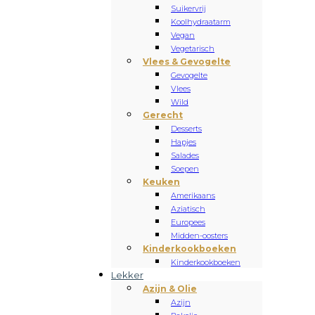
Suikervrij
Koolhydraatarm
Vegan
Vegetarisch
Vlees & Gevogelte
Gevogelte
Vlees
Wild
Gerecht
Desserts
Hapjes
Salades
Soepen
Keuken
Amerikaans
Aziatisch
Europees
Midden-oosters
Kinderkookboeken
Kinderkookboeken
Lekker
Azijn & Olie
Azijn