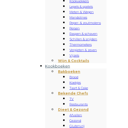
Kookwekkers
Lepels & spatels
Meten & Wegen
Mandolines
Peper- & zoutmolens
Persen
Raspen & schaven
Schillen & snijden
Thermometers
Vergieten & zeven
Vijzels
Wijn & Cocktails
Kookboeken
Bakboeken
Brood
Koekjes
Taart & Cake
Bekende Chefs
TV
Restaurants
Dieet & Gezond
Afvallen
Gezond
Glutenvrij