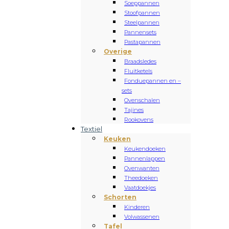
Soeppannen
Stoofpannen
Steelpannen
Pannensets
Pastapannen
Overige
Braadsledes
Fluitketels
Fonduepannen en –
sets
Ovenschalen
Tajines
Rookovens
Textiel
Keuken
Keukendoeken
Pannenlappen
Ovenwanten
Theedoeken
Vaatdoekjes
Schorten
Kinderen
Volwassenen
Tafel