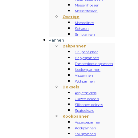
Messenhoezen
Messentassen
Overige
Mandolines
Scharen
Snijplanken
Pannen
Bakpannen
Grillpan/-plaat
Hapjespannen
Pannenkoekenpannen
Koekenpannen
Vispannen
Wokpannen
Deksels
Afgietdeksels
Glazen deksels
Siliconen deksels
Spatdeksels
Kookpannen
Aspergepannen
Kookpannen
Sauspannen