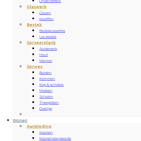
Onderzetters
Glaswerk
Glazen
Karaffen
Bestek
Bestekcassettes
Los bestek
Serveerplank
Aardewerk
Hout
Marmer
Servies
Borden
Kommen
Kop & schotels
Mokken
Schalen
Theepotten
Overige
Wonen
Aankleding
Kaarsen
Kaarsenstandaards