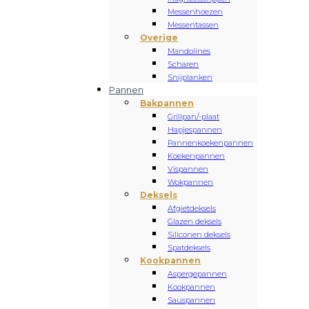
Messenhoezen
Messentassen
Overige
Mandolines
Scharen
Snijplanken
Pannen
Bakpannen
Grillpan/-plaat
Hapjespannen
Pannenkoekenpannen
Koekenpannen
Vispannen
Wokpannen
Deksels
Afgietdeksels
Glazen deksels
Siliconen deksels
Spatdeksels
Kookpannen
Aspergepannen
Kookpannen
Sauspannen