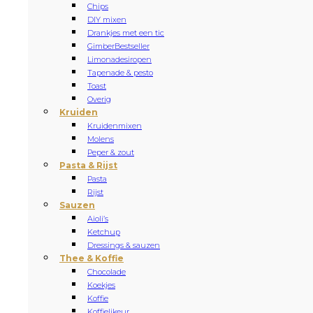
Chips
DIY mixen
Drankjes met een tic
Gimber
Bestseller
Limonadesiropen
Tapenade & pesto
Toast
Overig
Kruiden
Kruidenmixen
Molens
Peper & zout
Pasta & Rijst
Pasta
Rijst
Sauzen
Aioli’s
Ketchup
Dressings & sauzen
Thee & Koffie
Chocolade
Koekjes
Koffie
Koffielikeur