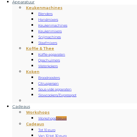
Apparatuur
Keukenmachines
Blenders
Handmixers
Keukenmachines
Keukenmixers
Snijmachines
Staafmixers
Koffie & Thee
Koffie-apparaten
Opschuimers
Waterkokers
Koken
Broodroosters
Citruspersen
Sous-vide apparaten
Slowcookers/Expresspot
Cadeaus
Workshops
Workshops
Nieuw
Cadeaus
Tot 10 euro
Van 10 tot 30 euro