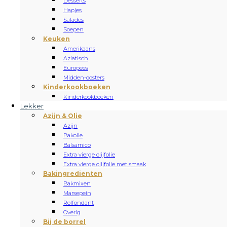
Desserts
Hapjes
Salades
Soepen
Keuken
Amerikaans
Aziatisch
Europees
Midden-oosters
Kinderkookboeken
Kinderkookboeken
Lekker
Azijn & Olie
Azijn
Bakolie
Balsamico
Extra vierge olijfolie
Extra vierge olijfolie met smaak
Bakingredienten
Bakmixen
Marsepein
Rolfondant
Overig
Bij de borrel