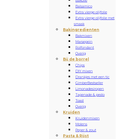
Bakolie
Balsamico
Extra vierge olijfolie
Extra vierge olijfolie met
smaak
Bakingredienten
Bakmixen
Marsepein
Rolfondant
Overig
Bij de borrel
Chips
DIY mixen
Drankjes met een tic
Gimber
Bestseller
Limonadesiropen
Tapenade & pesto
Toast
Overig
Kruiden
Kruidenmixen
Molens
Peper & zout
Pasta & Rijst