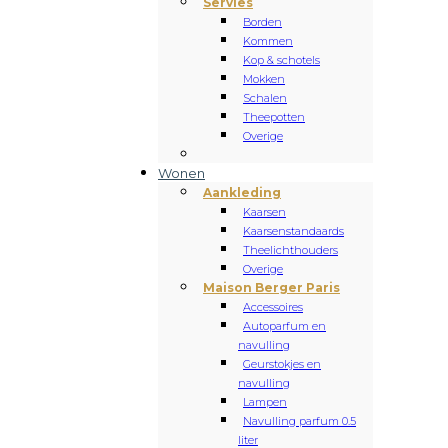
Servies
Borden
Kommen
Kop & schotels
Mokken
Schalen
Theepotten
Overige
Wonen
Aankleding
Kaarsen
Kaarsenstandaards
Theelichthouders
Overige
Maison Berger Paris
Accessoires
Autoparfum en
navulling
Geurstokjes en
navulling
Lampen
Navulling parfum 0.5
liter