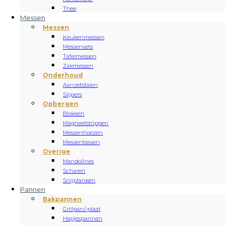
Thee
Messen
Messen
Keukenmessen
Messensets
Tafelmessen
Zakmessen
Onderhoud
Aanzetstalen
Slijpers
Opbergen
Blokken
Magneetstrippen
Messenhoezen
Messentassen
Overige
Mandolines
Scharen
Snijplanken
Pannen
Bakpannen
Grillpan/-plaat
Hapjespannen