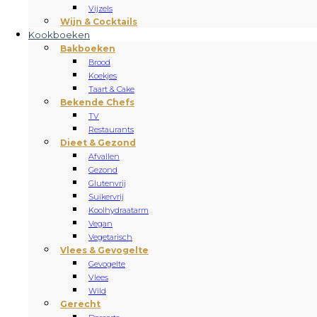
Vijzels
Wijn & Cocktails
Kookboeken
Bakboeken
Brood
Koekjes
Taart & Cake
Bekende Chefs
TV
Restaurants
Dieet & Gezond
Afvallen
Gezond
Glutenvrij
Suikervrij
Koolhydraatarm
Vegan
Vegetarisch
Vlees & Gevogelte
Gevogelte
Vlees
Wild
Gerecht