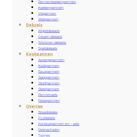
Pannenkoekenpannen
Koekenpannen
Vispannen
Wokpannen
Deksels
Afgietdeksels
Glazen deksels
Siliconen deksels
Spatdeksels
Kookpannen
Aspergepannen
Kookpannen
Sauspannen
Soeppannen
Stoofpannen
Steelpannen
Pannensets
Pastapannen
Overige
Braadsledes
Fluitketels
Fonduepannen en – sets
Ovenschalen
Tajines