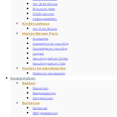
Van 30 tot 50 euro
50 euro en meer
K’OOK! bonnen
Cadeaupakketten
Kindercadeaus
Van 10 tot 30 euro
Maison Berger Paris
Accessoires
Autoparfum en navulling
Geurstokjes en navulling
Lampen
Navulling parfum 0.5 liter
Navulling parfum 1 liter
Posters en wenskaarten
Posters en wenskaarten
Keukenhulpen
Bakken
Bakvormen
Bakgereedschap
Mengkommen
Barbecue
Barbecues
BBQ-gereedschap