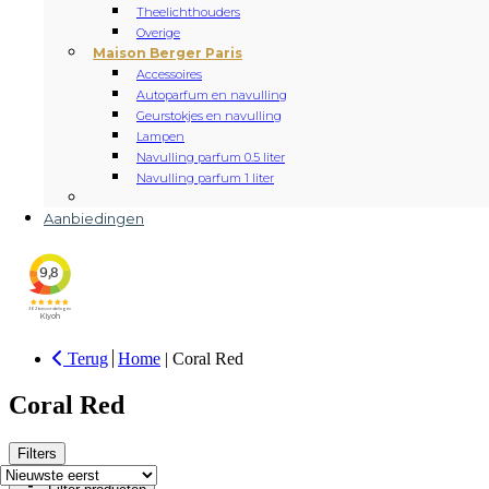
Theelichthouders
Overige
Maison Berger Paris
Accessoires
Autoparfum en navulling
Geurstokjes en navulling
Lampen
Navulling parfum 0.5 liter
Navulling parfum 1 liter
Aanbiedingen
Terug
Home
|
Coral Red
Coral Red
Filters