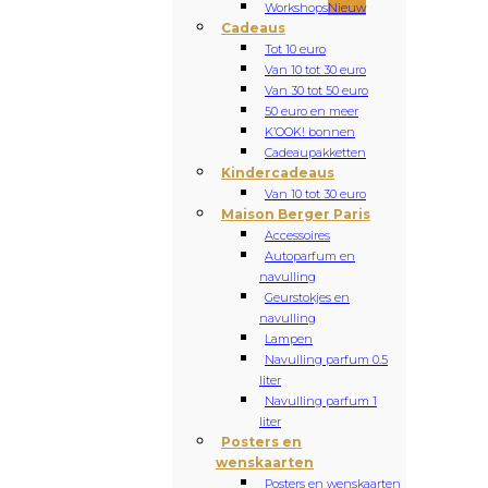
Workshops
Nieuw
Cadeaus
Tot 10 euro
Van 10 tot 30 euro
Van 30 tot 50 euro
50 euro en meer
K’OOK! bonnen
Cadeaupakketten
Kindercadeaus
Van 10 tot 30 euro
Maison Berger Paris
Accessoires
Autoparfum en
navulling
Geurstokjes en
navulling
Lampen
Navulling parfum 0.5
liter
Navulling parfum 1
liter
Posters en
wenskaarten
Posters en wenskaarten