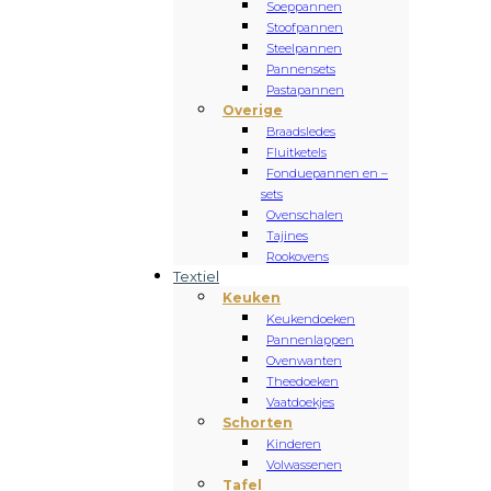
Soeppannen
Stoofpannen
Steelpannen
Pannensets
Pastapannen
Overige
Braadsledes
Fluitketels
Fonduepannen en –
sets
Ovenschalen
Tajines
Rookovens
Textiel
Keuken
Keukendoeken
Pannenlappen
Ovenwanten
Theedoeken
Vaatdoekjes
Schorten
Kinderen
Volwassenen
Tafel