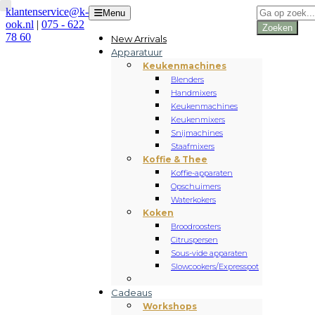
Producten
klantenservice@k-
Menu
zoeken
ook.nl
|
075 - 622
Zoeken
78 60
New Arrivals
Apparatuur
Keukenmachines
Blenders
Handmixers
Keukenmachines
Keukenmixers
Snijmachines
Staafmixers
Koffie & Thee
Koffie-apparaten
Opschuimers
Waterkokers
Koken
Broodroosters
Citruspersen
Sous-vide apparaten
Slowcookers/Expresspot
Cadeaus
Workshops