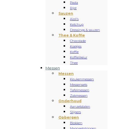
Pasta
Rijst
Sauzen
Aioli’s
Ketchup
Dressings & sauzen
Thee & Koffie
Chocolade
Koekjes
Koffie
Koffielikeur
Thee
Messen
Messen
Keukenmessen
Messensets
Tafelmessen
Zakmessen
Onderhoud
Aanzetstalen
Slijpers
Opbergen
Blokken
Magneetstrippen