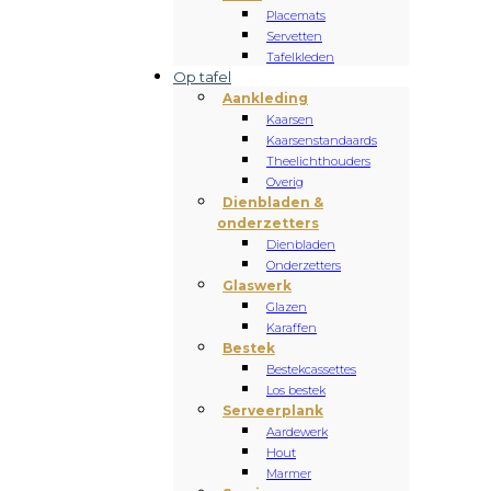
Placemats
Servetten
Tafelkleden
Op tafel
Aankleding
Kaarsen
Kaarsenstandaards
Theelichthouders
Overig
Dienbladen &
onderzetters
Dienbladen
Onderzetters
Glaswerk
Glazen
Karaffen
Bestek
Bestekcassettes
Los bestek
Serveerplank
Aardewerk
Hout
Marmer