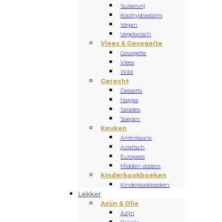
Suikervrij
Koolhydraatarm
Vegan
Vegetarisch
Vlees & Gevogelte
Gevogelte
Vlees
Wild
Gerecht
Desserts
Hapjes
Salades
Soepen
Keuken
Amerikaans
Aziatisch
Europees
Midden-oosters
Kinderkookboeken
Kinderkookboeken
Lekker
Azijn & Olie
Azijn