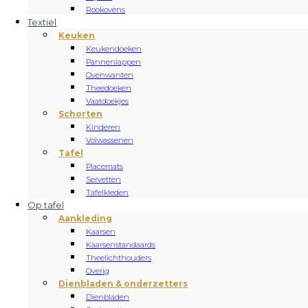
Rookovens
Textiel
Keuken
Keukendoeken
Pannenlappen
Ovenwanten
Theedoeken
Vaatdoekjes
Schorten
Kinderen
Volwassenen
Tafel
Placemats
Servetten
Tafelkleden
Op tafel
Aankleding
Kaarsen
Kaarsenstandaards
Theelichthouders
Overig
Dienbladen & onderzetters
Dienbladen