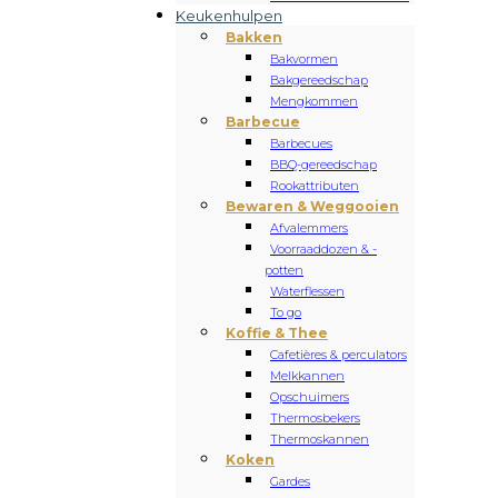
Keukenhulpen
Bakken
Bakvormen
Bakgereedschap
Mengkommen
Barbecue
Barbecues
BBQ-gereedschap
Rookattributen
Bewaren & Weggooien
Afvalemmers
Voorraaddozen & -
potten
Waterflessen
To go
Koffie & Thee
Cafetières & perculators
Melkkannen
Opschuimers
Thermosbekers
Thermoskannen
Koken
Gardes