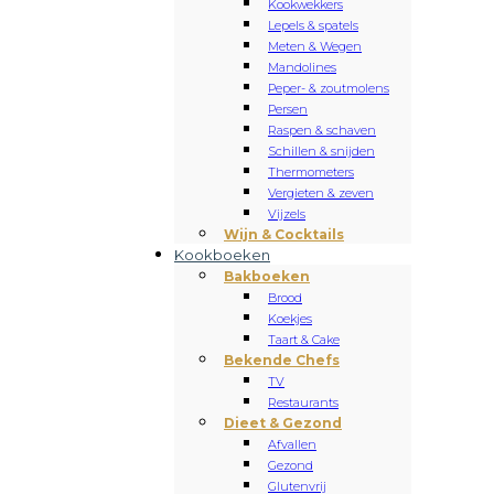
Kookwekkers
Lepels & spatels
Meten & Wegen
Mandolines
Peper- & zoutmolens
Persen
Raspen & schaven
Schillen & snijden
Thermometers
Vergieten & zeven
Vijzels
Wijn & Cocktails
Kookboeken
Bakboeken
Brood
Koekjes
Taart & Cake
Bekende Chefs
TV
Restaurants
Dieet & Gezond
Afvallen
Gezond
Glutenvrij