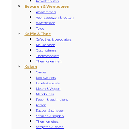
Rookattributen
Bewaren & Weggooien
Afvalemmers
Voorraaddozen & -potten
Waterflessen
To go
Koffie & Thee
Cafetières & perculators
Melkkannen
Opschuimers
Thermosbekers
Thermoskannen
Koken
Gardes
Kookwekkers
Lepels & spatels
Meten & Wegen
Mandolines
Peper- & zoutmolens
Persen
Raspen & schaven
Schillen & snijden
Thermometers
Vergieten & zeven