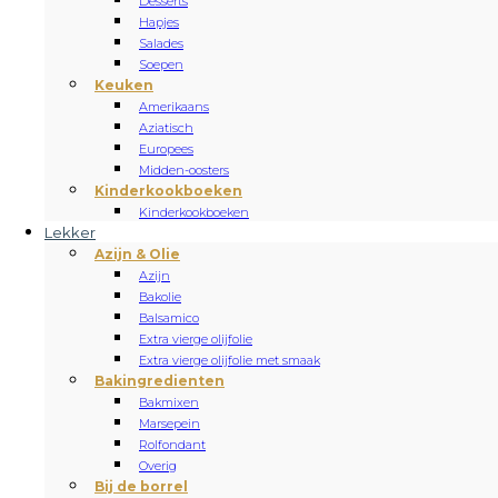
Desserts
Hapjes
Salades
Soepen
Keuken
Amerikaans
Aziatisch
Europees
Midden-oosters
Kinderkookboeken
Kinderkookboeken
Lekker
Azijn & Olie
Azijn
Bakolie
Balsamico
Extra vierge olijfolie
Extra vierge olijfolie met smaak
Bakingredienten
Bakmixen
Marsepein
Rolfondant
Overig
Bij de borrel