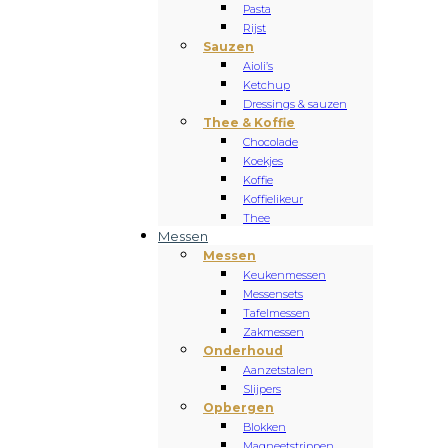
Pasta
Rijst
Sauzen
Aioli’s
Ketchup
Dressings & sauzen
Thee & Koffie
Chocolade
Koekjes
Koffie
Koffielikeur
Thee
Messen
Messen
Keukenmessen
Messensets
Tafelmessen
Zakmessen
Onderhoud
Aanzetstalen
Slijpers
Opbergen
Blokken
Magneetstrippen