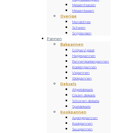
Messenhoezen
Messentassen
Overige
Mandolines
Scharen
Snijplanken
Pannen
Bakpannen
Grillpan/-plaat
Hapjespannen
Pannenkoekenpannen
Koekenpannen
Vispannen
Wokpannen
Deksels
Afgietdeksels
Glazen deksels
Siliconen deksels
Spatdeksels
Kookpannen
Aspergepannen
Kookpannen
Sauspannen