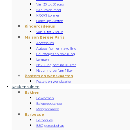
Van 30 tot 50 euro
50 euro en meer
K’OOK! bonnen
Cadeaupakketten
Kindercadeaus
Van 10 tot 30 euro
Maison Berger Paris
Accessoires
Autoparfum en navulling
Geurstokjes en navulling
Lampen
Navulling parfum 0.5 liter
Navulling parfum 1 liter
Posters en wenskaarten
Posters en wenskaarten
Keukenhulpen
Bakken
Bakvormen
Bakgereedschap
Mengkommen
Barbecue
Barbecues
BBQ-gereedschap