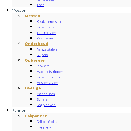
Thee
Messen
Messen
Keukenmessen
Messensets
Tafelmessen
Zakmessen
Onderhoud
Aanzetstalen
Slijpers
Opbergen
Blokken
Magneetstrippen
Messenhoezen
Messentassen
Overige
Mandolines
Scharen
Snijplanken
Pannen
Bakpannen
Grillpan/-plaat
Hapjespannen