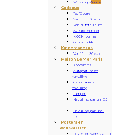
Workshops
Nieuw
Cadeaus
Tot 10 euro
Van 10 tot 30 euro
Van 30 tot 50 euro
50 euro en meer
K’OOK! bonnen
Cadeaupakketten
Kindercadeaus
Van 10 tot 30 euro
Maison Berger Paris
Accessoires
Autoparfum en
navulling
Geurstokjes en
navulling
Lampen
Navulling parfum 0.5
liter
Navulling parfum 1
liter
Posters en
wenskaarten
Posters en wenskaarten