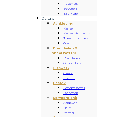
Placemats
Servetten
Tafelkleden
Op tafel
Aankleding
Kaarsen
Kaarsenstandaards
Theelichthouders
Overig
Dienbladen &
onderzetters
Dienbladen
Onderzetters
Glaswerk
Glazen
Karaffen
Bestek
Bestekcassettes
Los bestek
Serveerplank
Aardewerk
Hout
Marmer