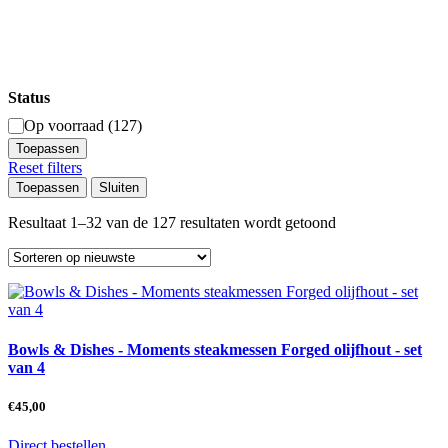
Status
Beschikbaarheid
Op voorraad
(
127
)
Toepassen
Reset filters
Toepassen
Sluiten
Gesorteerd
Resultaat 1–32 van de 127 resultaten wordt getoond
op
nieuwste
Bowls & Dishes - Moments steakmessen Forged olijfhout - set
van 4
€
45,00
Direct bestellen