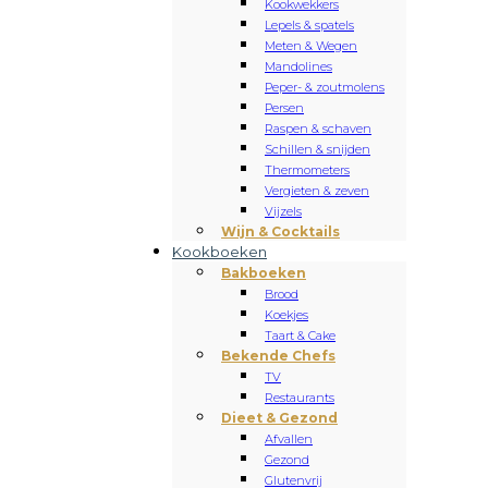
Kookwekkers
Lepels & spatels
Meten & Wegen
Mandolines
Peper- & zoutmolens
Persen
Raspen & schaven
Schillen & snijden
Thermometers
Vergieten & zeven
Vijzels
Wijn & Cocktails
Kookboeken
Bakboeken
Brood
Koekjes
Taart & Cake
Bekende Chefs
TV
Restaurants
Dieet & Gezond
Afvallen
Gezond
Glutenvrij