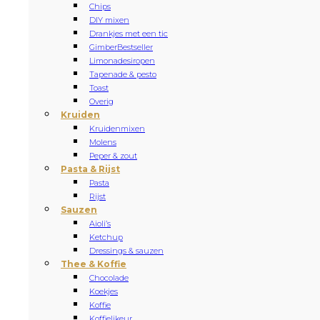
Chips
DIY mixen
Drankjes met een tic
Gimber
Bestseller
Limonadesiropen
Tapenade & pesto
Toast
Overig
Kruiden
Kruidenmixen
Molens
Peper & zout
Pasta & Rijst
Pasta
Rijst
Sauzen
Aioli’s
Ketchup
Dressings & sauzen
Thee & Koffie
Chocolade
Koekjes
Koffie
Koffielikeur