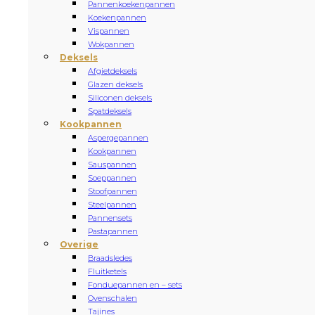
Pannenkoekenpannen
Koekenpannen
Vispannen
Wokpannen
Deksels
Afgietdeksels
Glazen deksels
Siliconen deksels
Spatdeksels
Kookpannen
Aspergepannen
Kookpannen
Sauspannen
Soeppannen
Stoofpannen
Steelpannen
Pannensets
Pastapannen
Overige
Braadsledes
Fluitketels
Fonduepannen en – sets
Ovenschalen
Tajines