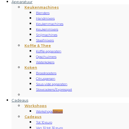
Apparatuur
Keukenmachines
Blenders
Handmixers
Keukenmachines
Keukenmixers
Snijmachines
Staafmixers
Koffie & Thee
Koffie-apparaten
Opschuimers
Waterkokers
Koken
Broodroosters
Citruspersen
Sous-vide apparaten
Slowcookers/Expresspot
Cadeaus
Workshops
Workshops
Nieuw
Cadeaus
Tot 10 euro
Van 10 tot 30 euro