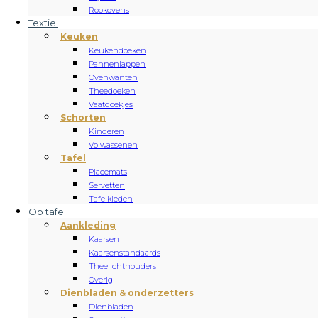
Rookovens
Textiel
Keuken
Keukendoeken
Pannenlappen
Ovenwanten
Theedoeken
Vaatdoekjes
Schorten
Kinderen
Volwassenen
Tafel
Placemats
Servetten
Tafelkleden
Op tafel
Aankleding
Kaarsen
Kaarsenstandaards
Theelichthouders
Overig
Dienbladen & onderzetters
Dienbladen