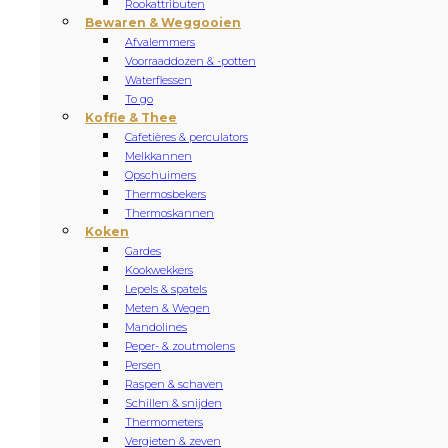
Rookattributen
Bewaren & Weggooien
Afvalemmers
Voorraaddozen & -potten
Waterflessen
To go
Koffie & Thee
Cafetières & perculators
Melkkannen
Opschuimers
Thermosbekers
Thermoskannen
Koken
Gardes
Kookwekkers
Lepels & spatels
Meten & Wegen
Mandolines
Peper- & zoutmolens
Persen
Raspen & schaven
Schillen & snijden
Thermometers
Vergieten & zeven