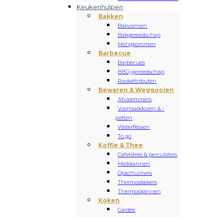
Keukenhulpen
Bakken
Bakvormen
Bakgereedschap
Mengkommen
Barbecue
Barbecues
BBQ-gereedschap
Rookattributen
Bewaren & Weggooien
Afvalemmers
Voorraaddozen & -
potten
Waterflessen
To go
Koffie & Thee
Cafetières & perculators
Melkkannen
Opschuimers
Thermosbekers
Thermoskannen
Koken
Gardes