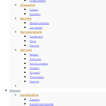
Onderzetters
Glaswerk
Glazen
Karaffen
Bestek
Bestekcassettes
Los bestek
Serveerplank
Aardewerk
Hout
Marmer
Servies
Borden
Kommen
Kop & schotels
Mokken
Schalen
Theepotten
Overige
Wonen
Aankleding
Kaarsen
Kaarsenstandaards