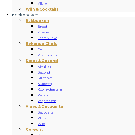
Vijzels
Wijn & Cocktails
Kookboeken
Bakboeken
Brood
Koekjes
Taart & Cake
Bekende Chefs
TV
Restaurants
Dieet & Gezond
Afvallen
Gezond
Glutenvrij
Suikervrij
Koolhydraatarm
Vegan
Vegetarisch
Vlees & Gevogelte
Gevogelte
Vlees
Wild
Gerecht