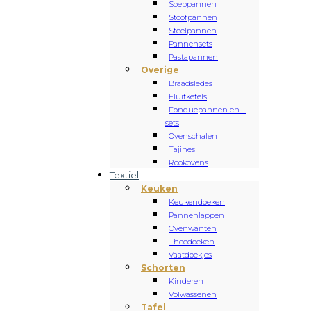
Soeppannen
Stoofpannen
Steelpannen
Pannensets
Pastapannen
Overige
Braadsledes
Fluitketels
Fonduepannen en –
sets
Ovenschalen
Tajines
Rookovens
Textiel
Keuken
Keukendoeken
Pannenlappen
Ovenwanten
Theedoeken
Vaatdoekjes
Schorten
Kinderen
Volwassenen
Tafel