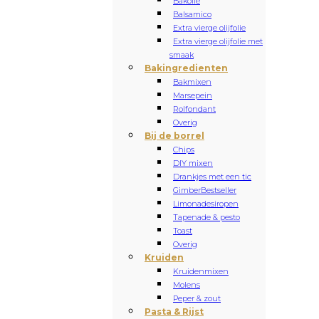
Bakolie
Balsamico
Extra vierge olijfolie
Extra vierge olijfolie met
smaak
Bakingredienten
Bakmixen
Marsepein
Rolfondant
Overig
Bij de borrel
Chips
DIY mixen
Drankjes met een tic
Gimber
Bestseller
Limonadesiropen
Tapenade & pesto
Toast
Overig
Kruiden
Kruidenmixen
Molens
Peper & zout
Pasta & Rijst