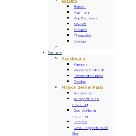
Servies
Borden
Kommen
Kop & schotels
Mokken
Schalen
Theepotten
Overige
Wonen
Aankleding
Kaarsen
Kaarsenstandaards
Theelichthouders
Overige
Maison Berger Paris
Accessoires
Autoparfum en
navulling
Geurstokjes en
navulling
Lampen
Navulling parfum 0.5
liter