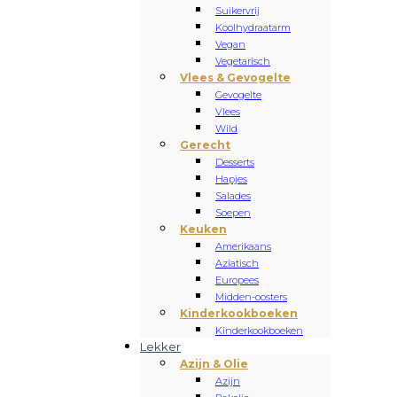
Suikervrij
Koolhydraatarm
Vegan
Vegetarisch
Vlees & Gevogelte
Gevogelte
Vlees
Wild
Gerecht
Desserts
Hapjes
Salades
Soepen
Keuken
Amerikaans
Aziatisch
Europees
Midden-oosters
Kinderkookboeken
Kinderkookboeken
Lekker
Azijn & Olie
Azijn