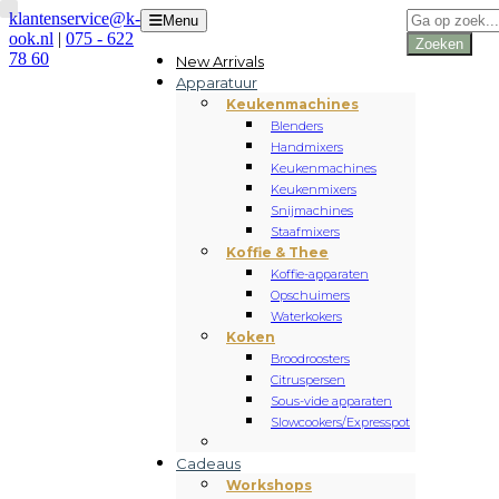
Producten
klantenservice@k-
Menu
zoeken
ook.nl
|
075 - 622
Zoeken
78 60
New Arrivals
Apparatuur
Keukenmachines
Blenders
Handmixers
Keukenmachines
Keukenmixers
Snijmachines
Staafmixers
Koffie & Thee
Koffie-apparaten
Opschuimers
Waterkokers
Koken
Broodroosters
Citruspersen
Sous-vide apparaten
Slowcookers/Expresspot
Cadeaus
Workshops