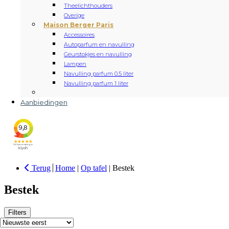
Theelichthouders
Overige
Maison Berger Paris
Accessoires
Autoparfum en navulling
Geurstokjes en navulling
Lampen
Navulling parfum 0.5 liter
Navulling parfum 1 liter
Aanbiedingen
Terug
Home
|
Op tafel
|
Bestek
Bestek
Filters