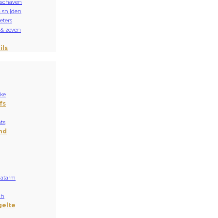
 schaven
& snijden
ters
 & zeven
ils
ake
fs
ts
nd
aatarm
ch
gelte