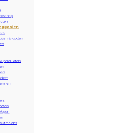
s
edschap
buten
eggooien
ers
ozen & -potten
sen
 & perculators
nen
ers
ekers
kannen
ers
patels
Wegen
es
zoutmolens