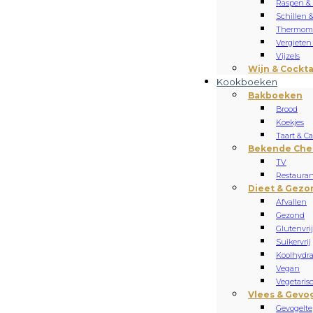
Raspen &
Schillen 
Thermome
Vergieten
Vijzels
Wijn & Cockta
Kookboeken
Bakboeken
Brood
Koekjes
Taart & C
Bekende Che
TV
Restauran
Dieet & Gezo
Afvallen
Gezond
Glutenvrij
Suikervrij
Koolhydr
Vegan
Vegetaris
Vlees & Gevo
Gevogelte