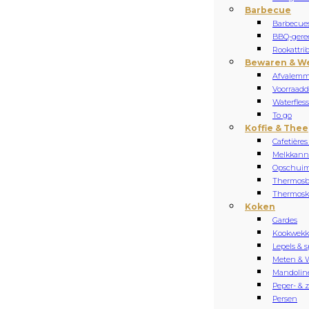
Barbecue
Barbecue
BBQ-gere
Rookattri
Bewaren & W
Afvalemm
Voorraadd
Waterfles
To go
Koffie & Thee
Cafetières
Melkkan
Opschuim
Thermosb
Thermos
Koken
Gardes
Kookwekk
Lepels & s
Meten & 
Mandolin
Peper- & 
Persen