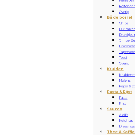
Marsepei
Rolfonda
Overig
Bij de borrel
Chips
DIY mixe
Drankjes 
Gimber
Be
Limonade
Tapenade 
Toast
Overig
Kruiden
Kruidenm
Molens
Peper & z
Pasta & Rijst
Pasta
Rijst
Sauzen
Aioli’s
Ketchup
Dressings
Thee & Koffie