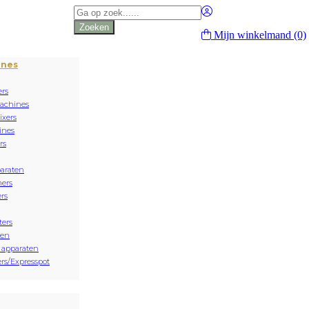
Producten
zoeken
Zoeken
Mijn winkelmand
(0)
ines
rs
achines
xers
ines
rs
paraten
ers
rs
ters
sen
 apparaten
rs/Expresspot