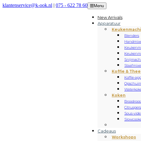
klantenservice@k-ook.nl
|
075 - 622 78 60
Menu
New Arrivals
Apparatuur
Keukenmach
Blenders
Handmixe
Keukenm
Keukenmi
Snijmach
Staafmixe
Koffie & Thee
Koffie-ap
Opschuim
Waterkoke
Koken
Broodroos
Citrusper
Sous-vide
Slowcooke
Cadeaus
Workshops