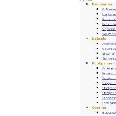
Bakpannen
Grillpan/-
Hapjespa
Pannenk
Koekenp
Vispanne
Wokpann
Deksels
Afgietdek
Glazen de
Siliconen
Spatdekse
Kookpannen
Aspergep
Kookpan
Sauspan
Soeppan
Stoofpan
Steelpan
Pannense
Pastapan
Overige
Braadsled