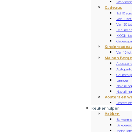
Workshop
Cadeaus
Tot 10 eur
Van 10 tot
Van 30 tot
50 euro e
K’OOK! b
Cadeaupa
Kindercadea
Van 10 tot
Maison Berge
Accessoir
Autoparf
Geurstokj
Lampen
Navulling 
Navulling 
Posters en w
Posters e
Keukenhulpen
Bakken
Bakvorm
Bakgeree
Mengko