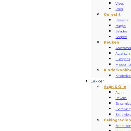
Vlees
Wild
Gerecht
Desserts
Hapjes
Salades
Soepen
Keuken
Amerikaa
Aziatisch
Europees
Midden-oo
Kinderkookb
Kinderko
Lekker
Azijn & Olie
Azijn
Bakolie
Balsamic
Extra vierg
Extra vier
Bakingredie
Bakmixe