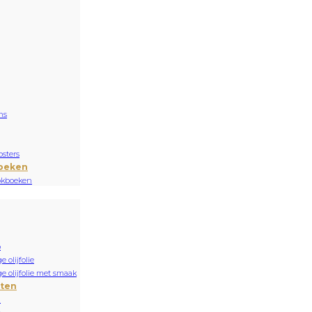
ns
sters
oeken
okboeken
o
e olijfolie
ge olijfolie met smaak
nten
n