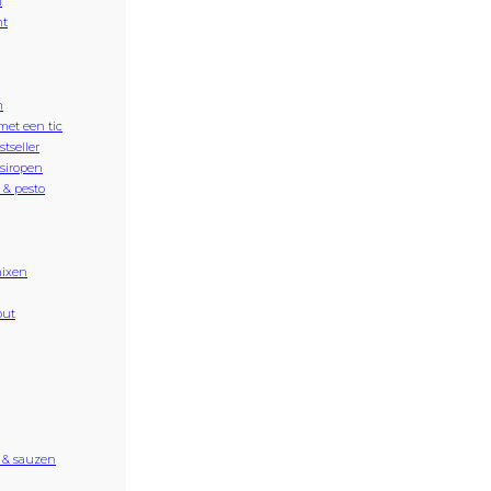
n
nt
n
met een tic
stseller
siropen
& pesto
ixen
out
 & sauzen