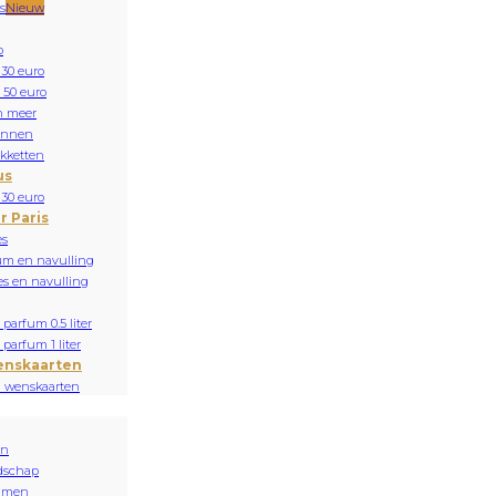
s
Nieuw
o
 30 euro
 50 euro
n meer
onnen
kketten
us
 30 euro
r Paris
es
um en navulling
es en navulling
parfum 0.5 liter
parfum 1 liter
enskaarten
n wenskaarten
en
dschap
mmen