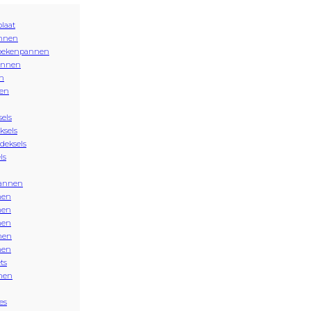
plaat
nnen
oekenpannen
annen
n
en
sels
ksels
 deksels
ls
annen
nen
nen
nen
nen
nen
ts
nen
es