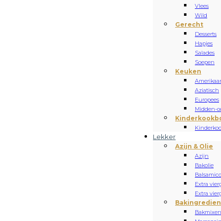
Vlees
Wild
Gerecht
Desserts
Hapjes
Salades
Soepen
Keuken
Amerikaa
Aziatisch
Europees
Midden-oo
Kinderkookb
Kinderko
Lekker
Azijn & Olie
Azijn
Bakolie
Balsamic
Extra vierg
Extra vier
Bakingredie
Bakmixe