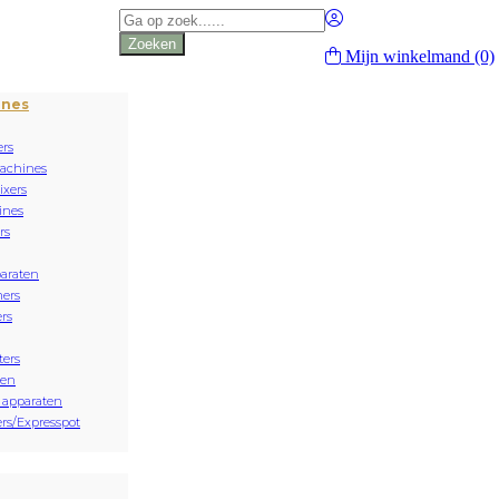
Producten
zoeken
Zoeken
Mijn winkelmand
(0)
ines
rs
achines
xers
ines
rs
paraten
ers
rs
ters
sen
 apparaten
rs/Expresspot