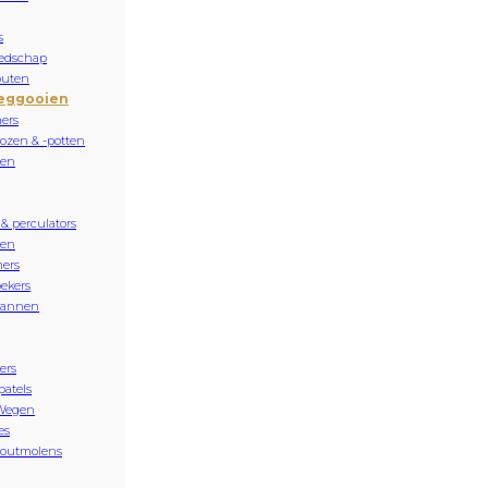
s
edschap
buten
eggooien
ers
ozen & -potten
sen
 & perculators
nen
ers
ekers
kannen
ers
patels
Wegen
es
zoutmolens