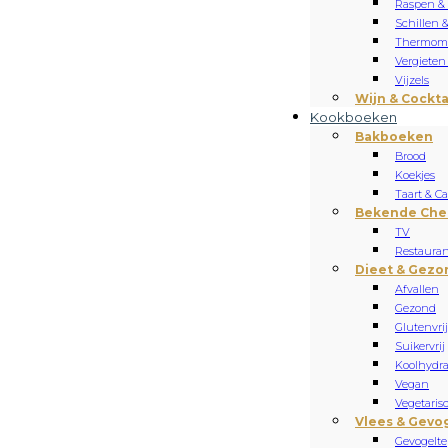
Raspen &
Schillen 
Thermome
Vergieten
Vijzels
Wijn & Cockta
Kookboeken
Bakboeken
Brood
Koekjes
Taart & C
Bekende Che
TV
Restauran
Dieet & Gezo
Afvallen
Gezond
Glutenvrij
Suikervrij
Koolhydr
Vegan
Vegetaris
Vlees & Gevo
Gevogelte