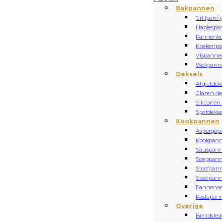
Bakpannen
Grillpan/-
Hapjespa
Pannenk
Koekenp
Vispanne
Wokpann
Deksels
Afgietdek
Glazen de
Siliconen
Spatdekse
Kookpannen
Aspergep
Kookpan
Sauspan
Soeppan
Stoofpan
Steelpan
Pannense
Pastapan
Overige
Braadsled