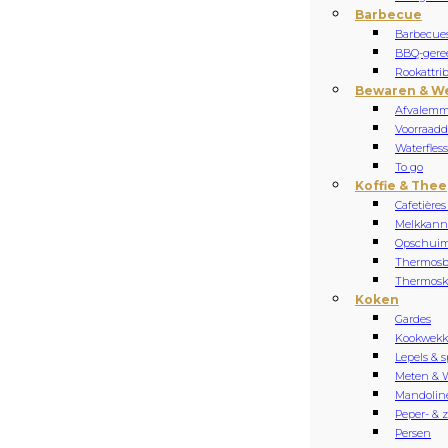
Barbecue
Barbecue
BBQ-gere
Rookattri
Bewaren & W
Afvalemm
Voorraadd
Waterfles
To go
Koffie & Thee
Cafetières
Melkkan
Opschuim
Thermosb
Thermos
Koken
Gardes
Kookwekk
Lepels & s
Meten & 
Mandolin
Peper- & 
Persen