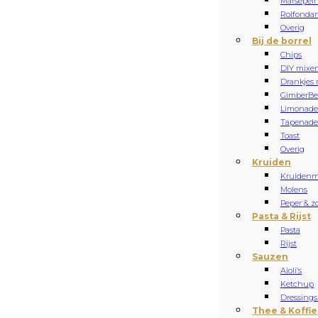
Marsepei
Rolfonda
Overig
Bij de borrel
Chips
DIY mixe
Drankjes 
Gimber
Be
Limonade
Tapenade 
Toast
Overig
Kruiden
Kruidenm
Molens
Peper & z
Pasta & Rijst
Pasta
Rijst
Sauzen
Aioli’s
Ketchup
Dressings
Thee & Koffie