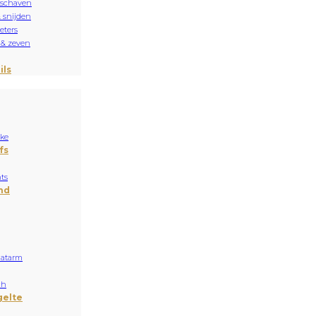
 schaven
& snijden
ters
 & zeven
ils
ake
fs
ts
nd
aatarm
ch
gelte