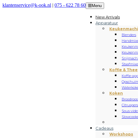
klantenservice@k-ook.nl
|
075 - 622 78 60
Menu
New Arrivals
Apparatuur
Keukenmach
Blenders
Handmixe
Keukenm
Keukenmi
Snijmach
Staafmixe
Koffie & Thee
Koffie-ap
Opschuim
Waterkoke
Koken
Broodroos
Citrusper
Sous-vide
Slowcooke
Cadeaus
Workshops