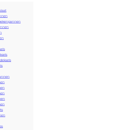
plaat
nnen
oekenpannen
annen
n
en
sels
ksels
 deksels
ls
annen
nen
nen
nen
nen
nen
ts
nen
es