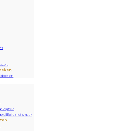
ns
sters
oeken
okboeken
o
e olijfolie
ge olijfolie met smaak
nten
n