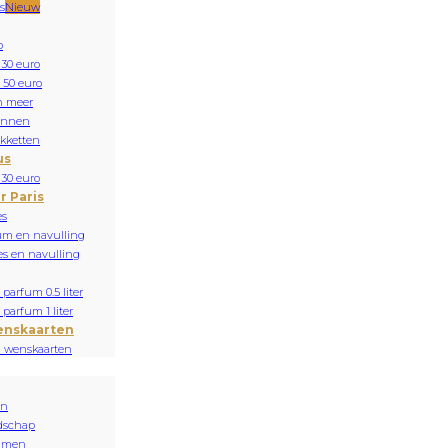
s
Nieuw
o
 30 euro
 50 euro
n meer
onnen
kketten
us
 30 euro
r Paris
es
um en navulling
es en navulling
parfum 0.5 liter
parfum 1 liter
enskaarten
n wenskaarten
en
dschap
mmen