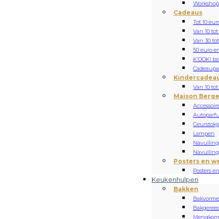
Workshop
Cadeaus
Tot 10 eur
Van 10 tot
Van 30 tot
50 euro e
K’OOK! b
Cadeaupa
Kindercadea
Van 10 tot
Maison Berge
Accessoir
Autoparf
Geurstokj
Lampen
Navulling 
Navulling 
Posters en w
Posters e
Keukenhulpen
Bakken
Bakvorm
Bakgeree
Mengko