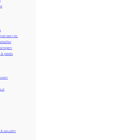
n
nt
n
met een tic
stseller
siropen
& pesto
ixen
out
 & sauzen