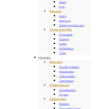
Pasta
Rijst
Sauzen
Aioli’s
Ketchup
Dressings & sauzen
Thee & Koffie
Chocolade
Koekjes
Koffie
Koffielikeur
Thee
Messen
Messen
Keukenmessen
Messensets
Tafelmessen
Zakmessen
Onderhoud
Aanzetstalen
Slijpers
Opbergen
Blokken
Magneetstrippen