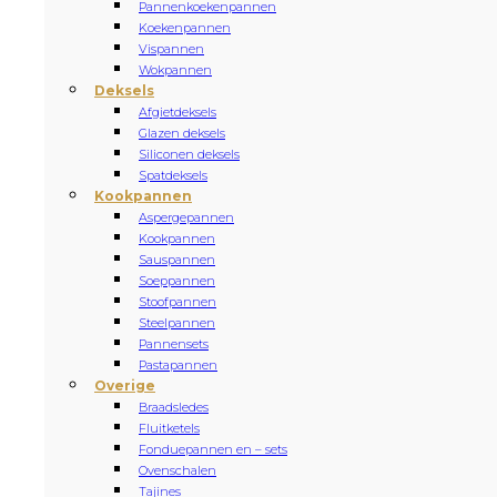
Pannenkoekenpannen
Koekenpannen
Vispannen
Wokpannen
Deksels
Afgietdeksels
Glazen deksels
Siliconen deksels
Spatdeksels
Kookpannen
Aspergepannen
Kookpannen
Sauspannen
Soeppannen
Stoofpannen
Steelpannen
Pannensets
Pastapannen
Overige
Braadsledes
Fluitketels
Fonduepannen en – sets
Ovenschalen
Tajines