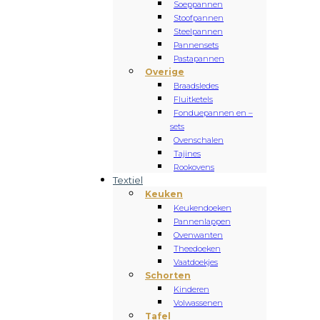
Soeppannen
Stoofpannen
Steelpannen
Pannensets
Pastapannen
Overige
Braadsledes
Fluitketels
Fonduepannen en –
sets
Ovenschalen
Tajines
Rookovens
Textiel
Keuken
Keukendoeken
Pannenlappen
Ovenwanten
Theedoeken
Vaatdoekjes
Schorten
Kinderen
Volwassenen
Tafel