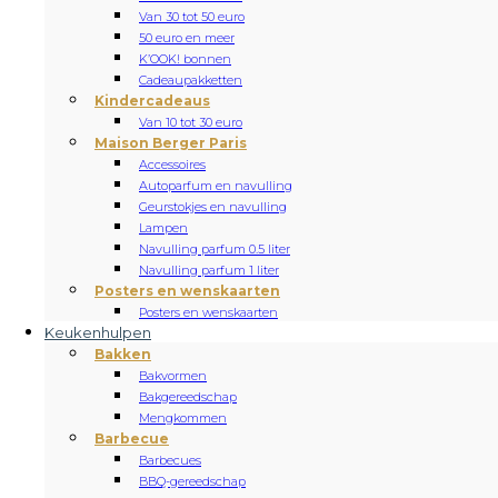
Van 30 tot 50 euro
50 euro en meer
K’OOK! bonnen
Cadeaupakketten
Kindercadeaus
Van 10 tot 30 euro
Maison Berger Paris
Accessoires
Autoparfum en navulling
Geurstokjes en navulling
Lampen
Navulling parfum 0.5 liter
Navulling parfum 1 liter
Posters en wenskaarten
Posters en wenskaarten
Keukenhulpen
Bakken
Bakvormen
Bakgereedschap
Mengkommen
Barbecue
Barbecues
BBQ-gereedschap