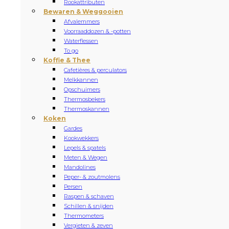
Rookattributen
Bewaren & Weggooien
Afvalemmers
Voorraaddozen & -potten
Waterflessen
To go
Koffie & Thee
Cafetières & perculators
Melkkannen
Opschuimers
Thermosbekers
Thermoskannen
Koken
Gardes
Kookwekkers
Lepels & spatels
Meten & Wegen
Mandolines
Peper- & zoutmolens
Persen
Raspen & schaven
Schillen & snijden
Thermometers
Vergieten & zeven