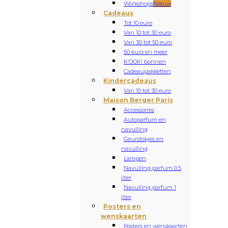
Workshops
Nieuw
Cadeaus
Tot 10 euro
Van 10 tot 30 euro
Van 30 tot 50 euro
50 euro en meer
K’OOK! bonnen
Cadeaupakketten
Kindercadeaus
Van 10 tot 30 euro
Maison Berger Paris
Accessoires
Autoparfum en
navulling
Geurstokjes en
navulling
Lampen
Navulling parfum 0.5
liter
Navulling parfum 1
liter
Posters en
wenskaarten
Posters en wenskaarten