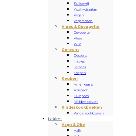
Suikervrij
Koolhydraatarm
Vegan
Vegetarisch
Vlees & Gevogelte
Gevogelte
Vlees
Wild
Gerecht
Desserts
Hapjes
Salades
Soepen
Keuken
Amerikaans
Aziatisch
Europees
Midden-oosters
Kinderkookboeken
Kinderkookboeken
Lekker
Azijn & Olie
Azijn