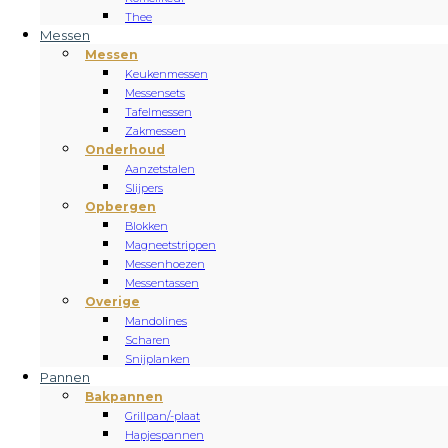
Thee
Messen
Messen
Keukenmessen
Messensets
Tafelmessen
Zakmessen
Onderhoud
Aanzetstalen
Slijpers
Opbergen
Blokken
Magneetstrippen
Messenhoezen
Messentassen
Overige
Mandolines
Scharen
Snijplanken
Pannen
Bakpannen
Grillpan/-plaat
Hapjespannen