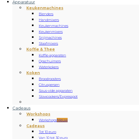
Apparatuur
Keukenmachines
Blenders
Handmixers
Keukenmachines
Keukenmixers
Snijmachines
Staafmixers
Koffie & Thee
Koffie-apparaten
Opschuimers
Waterkokers
Koken
Broodroosters
Citruspersen
Sous-vide apparaten
Slowcookers/Expresspot
Cadeaus
Workshops
Workshops
Nieuw
Cadeaus
Tot 10 euro
Van 10 tot 30 euro