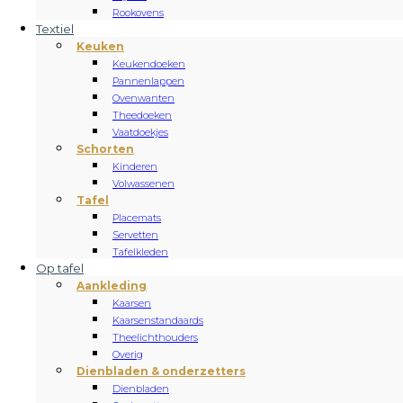
Rookovens
Textiel
Keuken
Keukendoeken
Pannenlappen
Ovenwanten
Theedoeken
Vaatdoekjes
Schorten
Kinderen
Volwassenen
Tafel
Placemats
Servetten
Tafelkleden
Op tafel
Aankleding
Kaarsen
Kaarsenstandaards
Theelichthouders
Overig
Dienbladen & onderzetters
Dienbladen