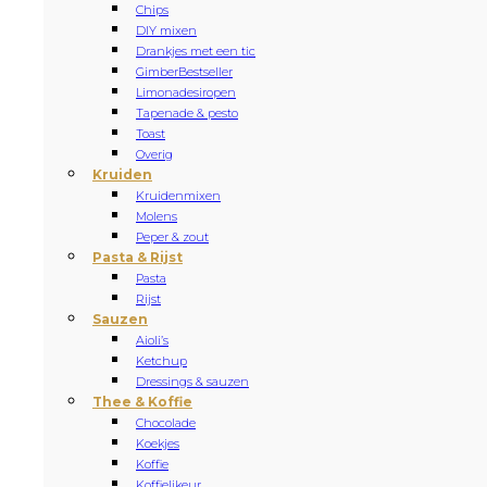
Chips
DIY mixen
Drankjes met een tic
Gimber
Bestseller
Limonadesiropen
Tapenade & pesto
Toast
Overig
Kruiden
Kruidenmixen
Molens
Peper & zout
Pasta & Rijst
Pasta
Rijst
Sauzen
Aioli’s
Ketchup
Dressings & sauzen
Thee & Koffie
Chocolade
Koekjes
Koffie
Koffielikeur