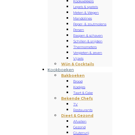
Kookwekkers
Lepels & spatels
Meten & Wegen
Mandolines
Peper- & zoutmolens
Persen
Raspen & schaven
Schillen & snijden
Thermometers
Vergieten & zeven
Vijzels
Wijn & Cocktails
Kookboeken
Bakboeken
Brood
Koekjes
Taart & Cake
Bekende Chefs
TV
Restaurants
Dieet & Gezond
Afvallen
Gezond
Glutenvrij