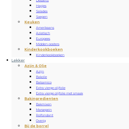
Desserts
Hapjes
Salades
Soepen
Keuken
Amerikaans
Aziatisch
Europees
Midden-oosters
Kinderkookboeken
Kinderkookboeken
Lekker
Azijn & Olie
Azijn
Bakolie
Balsamico
Extra vierge olijfolie
Extra vierge olijfolie met smaak
Bakingredienten
Bakmixen
Marsepein
Rolfondant
Overig
Bij de borrel