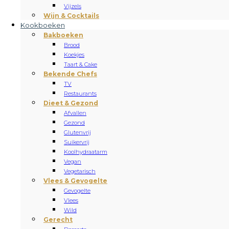
Vijzels
Wijn & Cocktails
Kookboeken
Bakboeken
Brood
Koekjes
Taart & Cake
Bekende Chefs
TV
Restaurants
Dieet & Gezond
Afvallen
Gezond
Glutenvrij
Suikervrij
Koolhydraatarm
Vegan
Vegetarisch
Vlees & Gevogelte
Gevogelte
Vlees
Wild
Gerecht