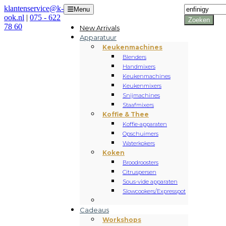
Producten
klantenservice@k-
Menu
zoeken
ook.nl
|
075 - 622
Zoeken
78 60
New Arrivals
Apparatuur
Keukenmachines
Blenders
Handmixers
Keukenmachines
Keukenmixers
Snijmachines
Staafmixers
Koffie & Thee
Koffie-apparaten
Opschuimers
Waterkokers
Koken
Broodroosters
Citruspersen
Sous-vide apparaten
Slowcookers/Expresspot
Cadeaus
Workshops