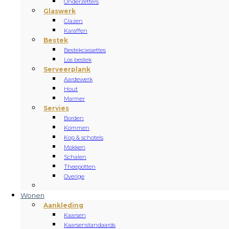
Onderzetters
Glaswerk
Glazen
Karaffen
Bestek
Bestekcassettes
Los bestek
Serveerplank
Aardewerk
Hout
Marmer
Servies
Borden
Kommen
Kop & schotels
Mokken
Schalen
Theepotten
Overige
Wonen
Aankleding
Kaarsen
Kaarsenstandaards