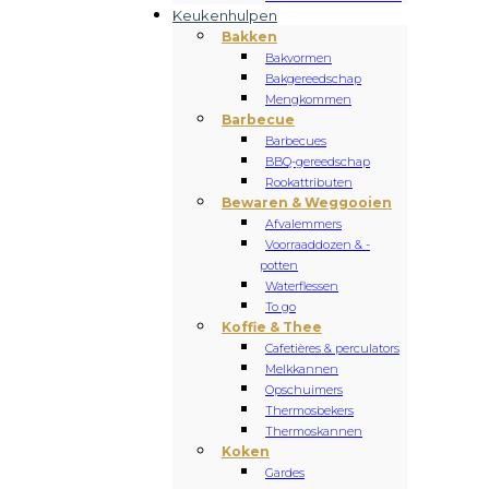
Keukenhulpen
Bakken
Bakvormen
Bakgereedschap
Mengkommen
Barbecue
Barbecues
BBQ-gereedschap
Rookattributen
Bewaren & Weggooien
Afvalemmers
Voorraaddozen & -
potten
Waterflessen
To go
Koffie & Thee
Cafetières & perculators
Melkkannen
Opschuimers
Thermosbekers
Thermoskannen
Koken
Gardes