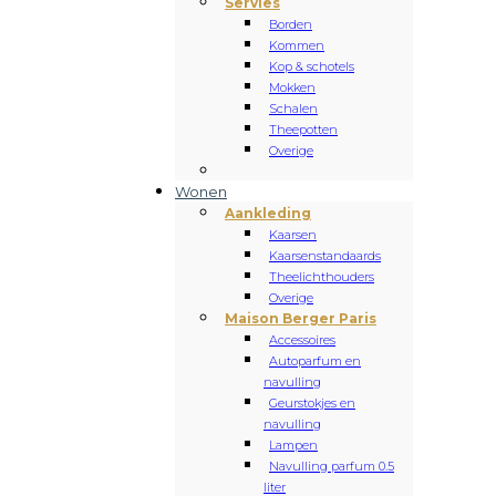
Servies
Borden
Kommen
Kop & schotels
Mokken
Schalen
Theepotten
Overige
Wonen
Aankleding
Kaarsen
Kaarsenstandaards
Theelichthouders
Overige
Maison Berger Paris
Accessoires
Autoparfum en
navulling
Geurstokjes en
navulling
Lampen
Navulling parfum 0.5
liter