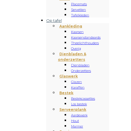
Placemats
Servetten
Tafelkleden
Op tafel
Aankleding
Kaarsen
Kaarsenstandaards
Theelichthouders
Overig
Dienbladen &
onderzetters
Dienbladen
Onderzetters
Glaswerk
Glazen
Karaffen
Bestek
Bestekcassettes
Los bestek
Serveerplank
Aardewerk
Hout
Marmer