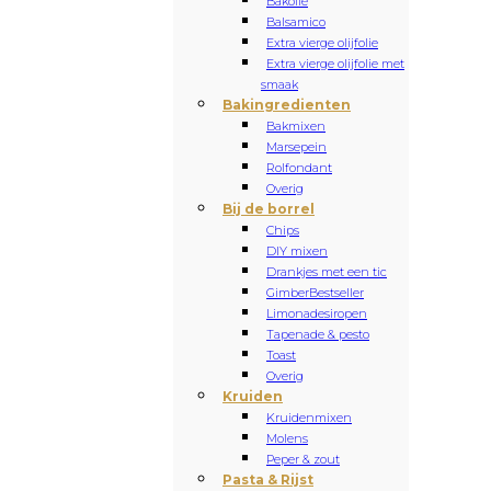
Bakolie
Balsamico
Extra vierge olijfolie
Extra vierge olijfolie met
smaak
Bakingredienten
Bakmixen
Marsepein
Rolfondant
Overig
Bij de borrel
Chips
DIY mixen
Drankjes met een tic
Gimber
Bestseller
Limonadesiropen
Tapenade & pesto
Toast
Overig
Kruiden
Kruidenmixen
Molens
Peper & zout
Pasta & Rijst