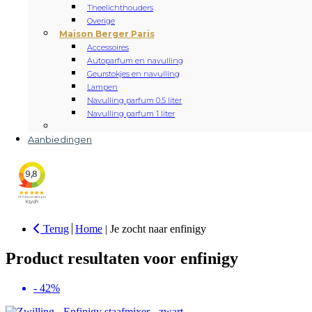
Theelichthouders
Overige
Maison Berger Paris
Accessoires
Autoparfum en navulling
Geurstokjes en navulling
Lampen
Navulling parfum 0.5 liter
Navulling parfum 1 liter
Aanbiedingen
Terug
Home
|
Je zocht naar enfinigy
Product resultaten voor enfinigy
- 42%