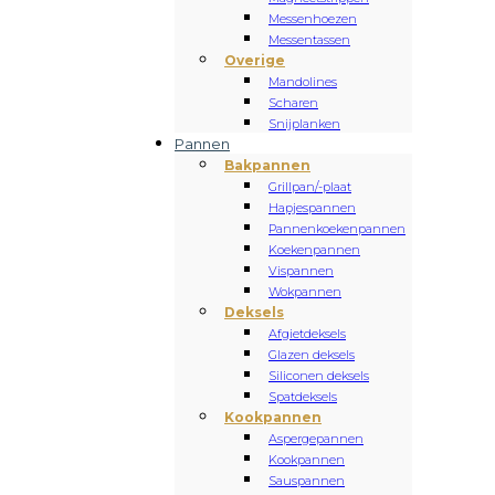
Messenhoezen
Messentassen
Overige
Mandolines
Scharen
Snijplanken
Pannen
Bakpannen
Grillpan/-plaat
Hapjespannen
Pannenkoekenpannen
Koekenpannen
Vispannen
Wokpannen
Deksels
Afgietdeksels
Glazen deksels
Siliconen deksels
Spatdeksels
Kookpannen
Aspergepannen
Kookpannen
Sauspannen